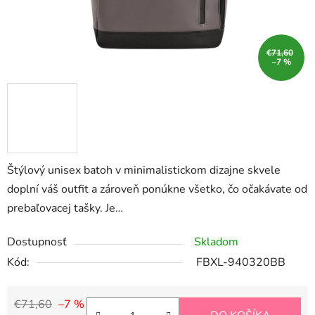
€71,60
–7 %
Štýlový unisex batoh v minimalistickom dizajne skvele
doplní váš outfit a zároveň ponúkne všetko, čo očakávate od
prebaľovacej tašky. Je…
Dostupnosť
Skladom
Kód:
FBXL-940320BB
€71,60
–7 %