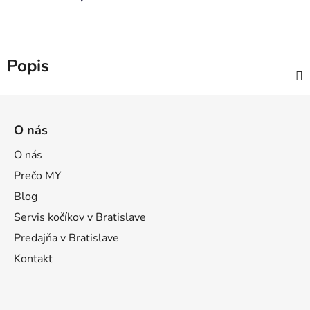
Popis
Z
á
O nás
p
ä
O nás
t
Prečo MY
i
Blog
e
Servis kočíkov v Bratislave
Predajňa v Bratislave
Kontakt