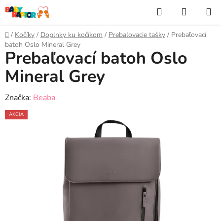
Prejsť
Hľadať
NÁKUP
na
KOŠÍK
obsah
Domov
/
Kočíky
/
Doplnky ku kočíkom
/
Prebaľovacie tašky
/
Prebaľovací
batoh Oslo Mineral Grey
Prebaľovací batoh Oslo
Mineral Grey
Značka:
Beaba
AKCIA