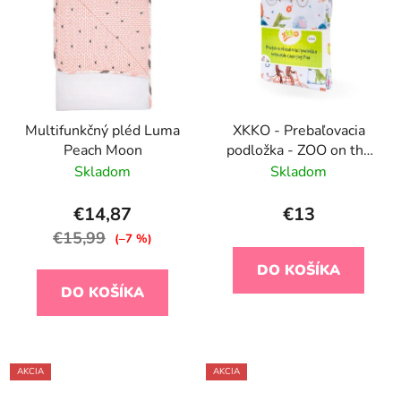
Multifunkčný pléd Luma
XKKO - Prebaľovacia
Peach Moon
podložka - ZOO on the
Road
Skladom
Skladom
€14,87
€13
€15,99
(–7 %)
DO KOŠÍKA
DO KOŠÍKA
AKCIA
AKCIA