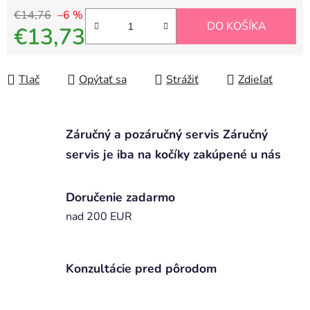
€14,76
–6 %
DO KOŠÍKA
€13,73
Jednotková cena:
Tlač
Opýtať sa
Strážiť
Zdieľať
Záručný a pozáručný servis Záručný
servis je iba na kočíky zakúpené u nás
Doručenie zadarmo
nad 200 EUR
Konzultácie pred pôrodom