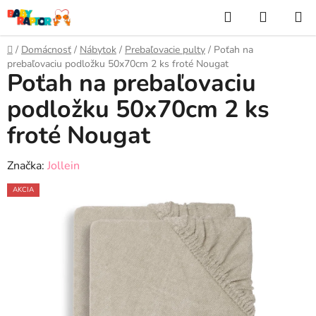
Prejsť
Hľadať
NÁKUP
na
KOŠÍK
obsah
Domov
/
Domácnosť
/
Nábytok
/
Prebaľovacie pulty
/
Poťah na
prebaľovaciu podložku 50x70cm 2 ks froté Nougat
Poťah na prebaľovaciu
podložku 50x70cm 2 ks
froté Nougat
Značka:
Jollein
AKCIA