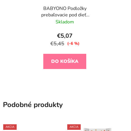
BABYONO Podložky
prebaľovacie pod dieťa
40 x 60 cm, 20ks + 2ks
Skladom
zadarmo
€5,07
€5,45
(–6 %)
DO KOŠÍKA
Podobné produkty
AKCIA
AKCIA