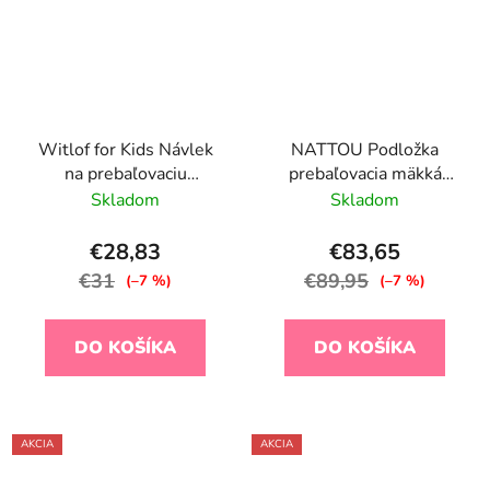
Witlof for Kids Návlek
NATTOU Podložka
na prebaľovaciu
prebaľovacia mäkká
podložku 70 x 50 cm
Softy Grey bez BPA
Skladom
Skladom
Urban Taupe waves
50x70 cm
€28,83
€83,65
€31
€89,95
(–7 %)
(–7 %)
DO KOŠÍKA
DO KOŠÍKA
AKCIA
AKCIA