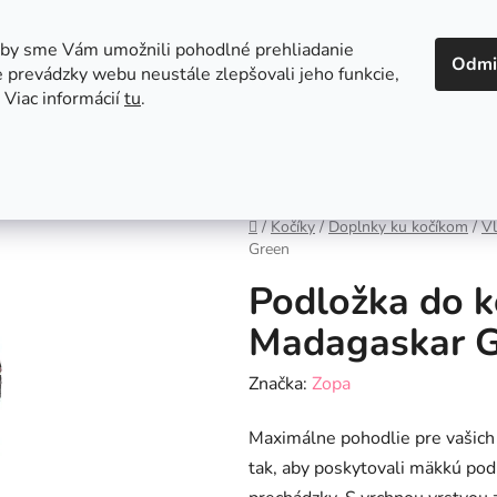
 v Bratislave
Kontakt
aby sme Vám umožnili pohodlné prehliadanie
Odmi
 prevádzky webu neustále zlepšovali jeho funkcie,
 Viac informácií
tu
.
Autosedačky
Hračky
Hygiena
Jedenie a
Domov
/
Kočíky
/
Doplnky ku kočíkom
/
Vl
Green
Podložka do k
Madagaskar G
Značka:
Zopa
Maximálne pohodlie pre vašich
tak, aby poskytovali mäkkú pod