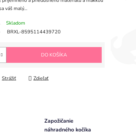
 z príjemného a priedušného materiálu a mäkkou
 sa váš malý…
Skladom
BRXL-8595114439720
DO KOŠÍKA
Strážiť
Zdieľať
Zapožičanie
náhradného kočíka