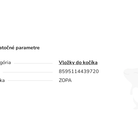
točné parametre
gória
Vložky do kočíka
8595114439720
ka
ZOPA