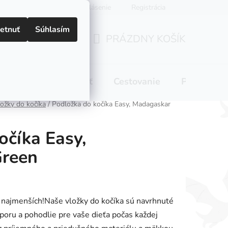
Prihlásenie
Registrácia
etnuť
Súhlasím
PRÁZDNY KOŠÍK
NÁKUPNÝ
KOŠÍK
 pitie
Domácnosť
Cestovanie
Pre mamič
ožky do kočíka
/
Podložka do kočíka Easy, Madagaskar
očíka Easy,
reen
 najmenších!Naše vložky do kočíka sú navrhnuté
poru a pohodlie pre vaše dieťa počas každej