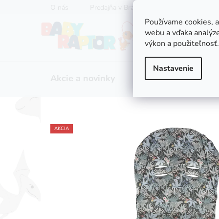
Prejsť
O nás
Predajňa v Bratislave
Servis kočíkov
na
Používame cookies, 
obsah
webu a vďaka analýze
výkon a použiteľnosť.
Nastavenie
Akcie a novinky
Zľavy
Kočíky
AKCIA