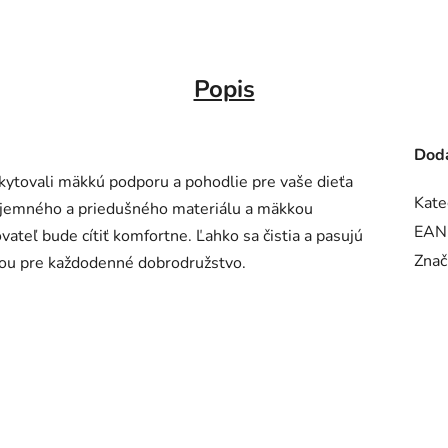
Popis
Doda
skytovali mäkkú podporu a pohodlie pre vaše dieťa
Kate
ríjemného a priedušného materiálu a mäkkou
EAN
ovateľ bude cítiť komfortne. Ľahko sa čistia a pasujú
Znač
ľbou pre každodenné dobrodružstvo.