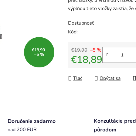
prechádzky. S vrchnou vrstvou
výplňou tieto vložky zaistia, že
Dostupnosť
Kód:
€19,90
–5 %
€19,90
–5 %
€18,89
Jednotková cena:
Tlač
Opýtať sa
Konzultácie pred
Doručenie zadarmo
pôrodom
nad 200 EUR