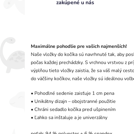
zakúpené u nás
Maximálne pohodlie pre vašich najmenších!
Naše vložky do kočíka sú navrhnuté tak, aby po
počas každej prechádzky. S vrchnou vrstvou z p
výplňou tieto vložky zaistia, že sa váš malý cest
do väčšiny kočíkov, naše vložky sú ideálnou vo
• Pohodlné sedenie zaisťuje 1 cm pena
• Unikátny dizajn – obojstranné použitie
• Chráni sedadlo kočíka pred ušpinením
• Ľahko sa inštaluje a je univerzálny
poťah: 94 % polyester + 6 % spandex