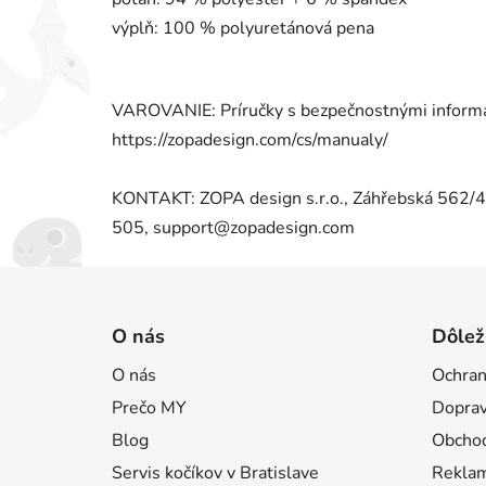
výplň: 100 % polyuretánová pena
VAROVANIE: Príručky s bezpečnostnými informác
https://zopadesign.com/cs/manualy/
KONTAKT: ZOPA design s.r.o., Záhřebská 562/
505, support@zopadesign.com
Z
á
O nás
Dôlež
p
O nás
Ochran
ä
Prečo MY
Doprav
t
i
Blog
Obcho
e
Servis kočíkov v Bratislave
Reklam