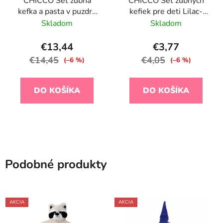
CHICCO Set zubná
CHICCO Set zubných
kefka a pasta v puzdre
kefiek pre deti Lilac-
Always smiling - light
Mustard 6-36m, 2ks
Skladom
Skladom
blue, 6m+
€13,44
€3,77
€14,45
€4,05
(–6 %)
(–6 %)
DO KOŠÍKA
DO KOŠÍKA
Podobné produkty
AKCIA
AKCIA