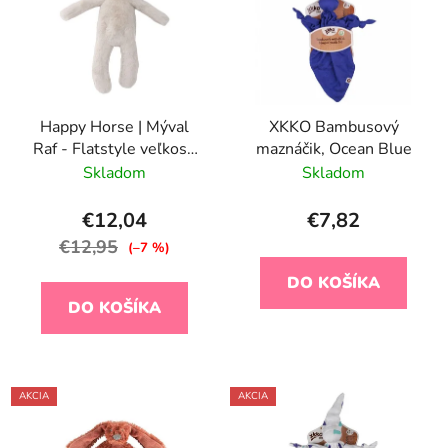
Happy Horse | Mýval
XKKO Bambusový
Raf - Flatstyle veľkosť:
maznáčik, Ocean Blue
23 cm
Skladom
Skladom
€12,04
€7,82
€12,95
(–7 %)
DO KOŠÍKA
DO KOŠÍKA
AKCIA
AKCIA