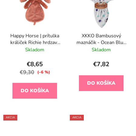
Happy Horse | prítulka
XKKO Bambusový
králiček Richie hrdzavý
maznáčik - Ocean Blue
veľkosť: 25 cm
Hearts
Skladom
Skladom
€8,65
€7,82
€9,30
(–6 %)
DO KOŠÍKA
DO KOŠÍKA
AKCIA
AKCIA