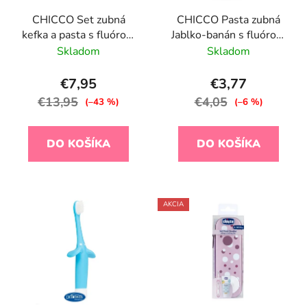
CHICCO Set zubná
CHICCO Pasta zubná
kefka a pasta s fluórom
Jablko-banán s fluórom
v puzdre Always
50ml, 6-24m
Skladom
Skladom
Smiling zelená 12m+
€7,95
€3,77
€13,95
€4,05
(–43 %)
(–6 %)
DO KOŠÍKA
DO KOŠÍKA
AKCIA