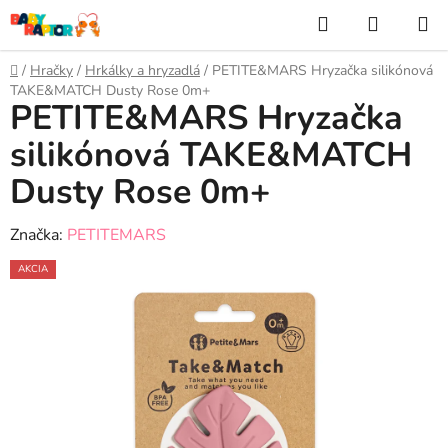
Prejsť
Hľadať
NÁKUP
na
KOŠÍK
obsah
Domov
/
Hračky
/
Hrkálky a hryzadlá
/
PETITE&MARS Hryzačka silikónová
TAKE&MATCH Dusty Rose 0m+
PETITE&MARS Hryzačka
silikónová TAKE&MATCH
Dusty Rose 0m+
Značka:
PETITEMARS
AKCIA