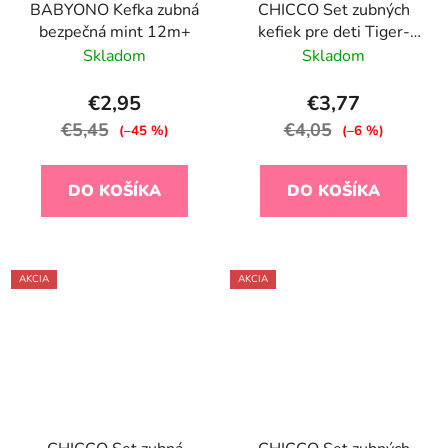
BABYONO Kefka zubná
CHICCO Set zubných
bezpečná mint 12m+
kefiek pre deti Tiger-
Panda 3-6r, 2ks
Skladom
Skladom
€2,95
€3,77
€5,45
€4,05
(–45 %)
(–6 %)
DO KOŠÍKA
DO KOŠÍKA
AKCIA
AKCIA