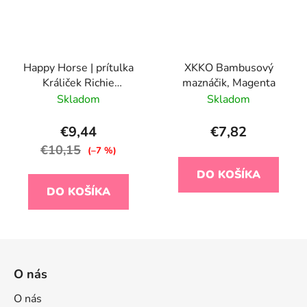
Happy Horse | prítulka
XKKO Bambusový
Králiček Richie
maznáčik, Magenta
recyklovaný - pistáciová
Skladom
Skladom
veľkosť: 25 cm
€9,44
€7,82
€10,15
(–7 %)
DO KOŠÍKA
DO KOŠÍKA
Z
á
O nás
p
ä
O nás