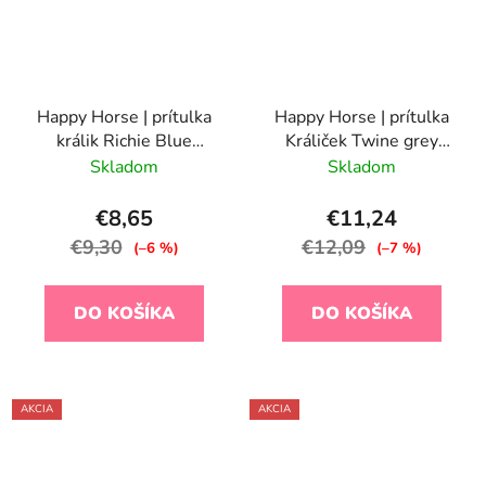
Happy Horse | prítulka
Happy Horse | prítulka
králik Richie Blue
Králiček Twine grey
GRAPHIC veľkosť: 25
veľkosť: 20 cm
Skladom
Skladom
cm
€8,65
€11,24
€9,30
€12,09
(–6 %)
(–7 %)
DO KOŠÍKA
DO KOŠÍKA
AKCIA
AKCIA