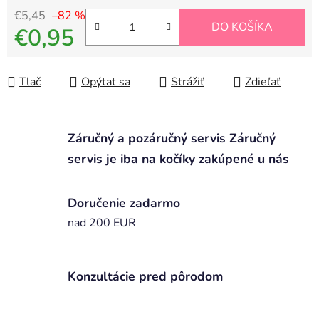
€5,45
–82 %
DO KOŠÍKA
€0,95
Jednotková cena:
Tlač
Opýtať sa
Strážiť
Zdieľať
Záručný a pozáručný servis Záručný
servis je iba na kočíky zakúpené u nás
Doručenie zadarmo
nad 200 EUR
Konzultácie pred pôrodom