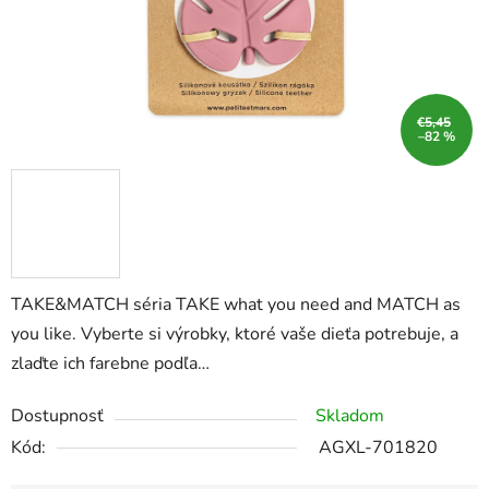
€5,45
–82 %
TAKE&MATCH séria TAKE what you need and MATCH as
you like. Vyberte si výrobky, ktoré vaše dieťa potrebuje, a
zlaďte ich farebne podľa…
Dostupnosť
Skladom
Kód:
AGXL-701820