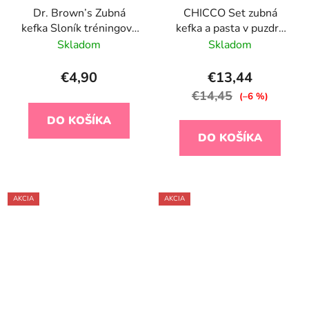
Dr. Brown’s Zubná
CHICCO Set zubná
kefka Sloník tréningová
kefka a pasta v puzdre
modrá
Always smiling - lilac,
Skladom
Skladom
6m+
€4,90
€13,44
€14,45
(–6 %)
DO KOŠÍKA
DO KOŠÍKA
AKCIA
AKCIA