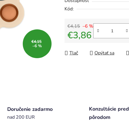
Dostupnosť
Kód:
€4,15
–6 %
€3,86
€4,15
Jednotková cena:
–6 %
Tlač
Opýtať sa
Konzultácie pred
Doručenie zadarmo
pôrodom
nad 200 EUR