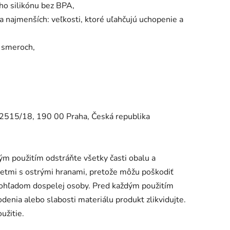
o silikónu bez BPA,
a najmenších: veľkosti, ktoré uľahčujú uchopenie a
h smeroch,
a 2515/18, 190 00 Praha, Česká republika
ým použitím odstráňte všetky časti obalu a
metmi s ostrými hranami, pretože môžu poškodiť
dohľadom dospelej osoby. Pred každým použitím
denia alebo slabosti materiálu produkt zlikvidujte.
užitie.