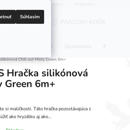
Prihlásenie
Registrácia
etnuť
Súhlasím
PRÁZDNY KOŠÍK
NÁKUPNÝ
KOŠÍK
 pitie
Domácnosť
Cestovanie
Pre mamič
likónová Chill out Misty Green 6m+
Hračka silikónová
ty Green 6m+
te si maličkosti. Táto hračka pozostávajúca z
úžiť ako hryzátko aj ako…