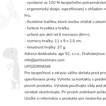
- vyrobené zo 100 % bezpečného potravinárskeh
- ergonomický dizajn, vyprofilovaný s ohľadom n
hru,
- flexibilné tlačítka, ktoré možno stláčať v oboc
- funkcie hryzátka a hračky,
- určené pre deti od 6 mesiacov (6m+),
- rozmery hračky: 11 x 9 x 2,5 cm,
- hmotnosť hračky: 37 g.
Adresa dodávateľa: ags 92, s.r.o., Drahobejlov
info@petiteetmars.com
UPOZORNENIE
Pre bezpečnosť a zdravie vášho dieťaťa pred prv
upevňovacie prvky. Vyhnite sa kontaktu s pred
povrch produktu. Výrobok používajte vždy pod 
výrobok skontrolujte. Pri prvých známkach poško
Uložte si informácie o produkte pre neskoršie po