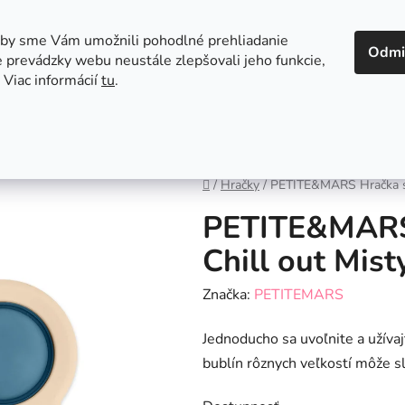
 v Bratislave
Kontakt
aby sme Vám umožnili pohodlné prehliadanie
Odmi
 prevádzky webu neustále zlepšovali jeho funkcie,
 Viac informácií
tu
.
Autosedačky
Hračky
Hygiena
Jedenie a
Domov
/
Hračky
/
PETITE&MARS Hračka si
PETITE&MARS 
Chill out Mis
Značka:
PETITEMARS
Jednoducho sa uvoľnite a užívaj
bublín rôznych veľkostí môže sl