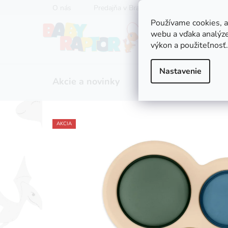
Prejsť
O nás
Predajňa v Bratislave
Servis kočíkov
na
Používame cookies, 
obsah
webu a vďaka analýze
výkon a použiteľnosť.
Nastavenie
Akcie a novinky
Zľavy
Kočíky
AKCIA