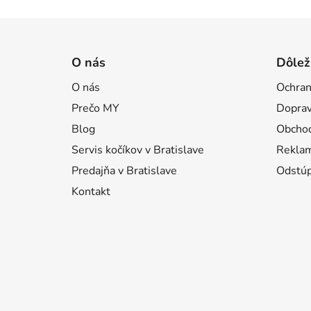
Z
á
O nás
Dôlež
p
O nás
Ochran
ä
Prečo MY
Doprav
t
i
Blog
Obcho
e
Servis kočíkov v Bratislave
Reklam
Predajňa v Bratislave
Odstúp
Kontakt