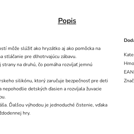
Popis
Doda
ostí môže slúžiť ako hryzátko aj ako pomôcka na
Kate
a stláčanie pre dlhotrvajúcu zábavu.
Hmo
j strany na druhú, čo pomáha rozvíjať jemnú
EAN
rskeho silikónu, ktorý zaručuje bezpečnosť pre deti
Znač
a nepohodlie detských ďasien a rozvíjala žuvacie
pu.
áša. Ďalšou výhodou je jednoduché čistenie, vďaka
ždodennej hry.