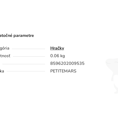
točné parametre
gória
Hračky
tnosť
0.06 kg
8596202009535
ka
PETITEMARS