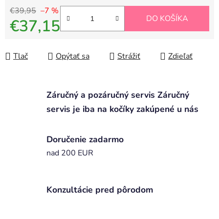
€39,95
–7 %
DO KOŠÍKA
€37,15
Jednotková cena:
Tlač
Opýtať sa
Strážiť
Zdieľať
Záručný a pozáručný servis Záručný
servis je iba na kočíky zakúpené u nás
Doručenie zadarmo
nad 200 EUR
Konzultácie pred pôrodom