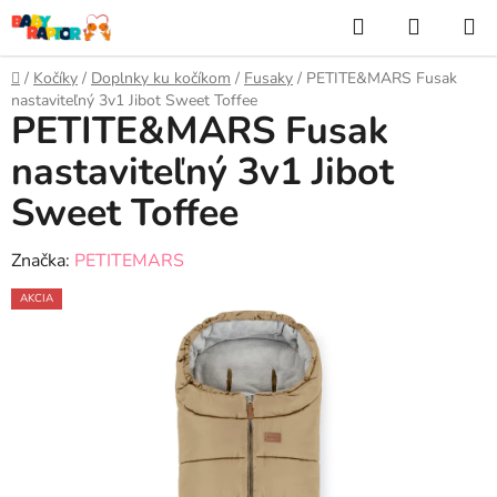
Prejsť
Hľadať
NÁKUP
na
KOŠÍK
obsah
Domov
/
Kočíky
/
Doplnky ku kočíkom
/
Fusaky
/
PETITE&MARS Fusak
nastaviteľný 3v1 Jibot Sweet Toffee
PETITE&MARS Fusak
nastaviteľný 3v1 Jibot
Sweet Toffee
Značka:
PETITEMARS
AKCIA