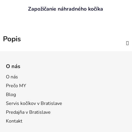
Zapožičanie náhradného kočíka
Popis
Z
á
O nás
p
ä
O nás
t
Prečo MY
i
Blog
e
Servis kočíkov v Bratislave
Predajňa v Bratislave
Kontakt