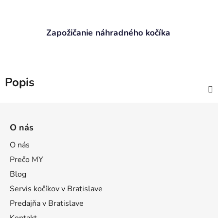
Zapožičanie náhradného kočíka
Popis
Z
á
O nás
p
ä
O nás
t
Prečo MY
i
Blog
e
Servis kočíkov v Bratislave
Predajňa v Bratislave