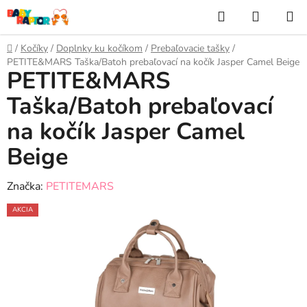
Prejsť
Hľadať
NÁKUP
na
KOŠÍK
obsah
Domov
/
Kočíky
/
Doplnky ku kočíkom
/
Prebaľovacie tašky
/
PETITE&MARS Taška/Batoh prebaľovací na kočík Jasper Camel Beige
PETITE&MARS
Taška/Batoh prebaľovací
na kočík Jasper Camel
Beige
Značka:
PETITEMARS
AKCIA