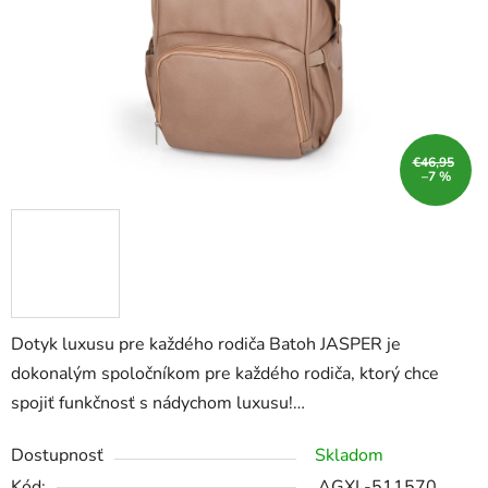
€46,95
–7 %
Dotyk luxusu pre každého rodiča Batoh JASPER je
dokonalým spoločníkom pre každého rodiča, ktorý chce
spojiť funkčnosť s nádychom luxusu!…
Dostupnosť
Skladom
Kód:
AGXL-511570