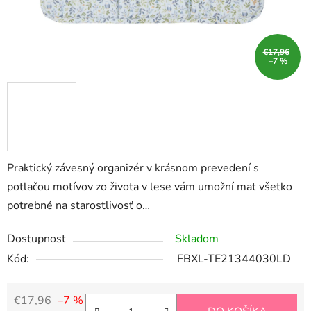
€17,96
–7 %
Praktický závesný organizér v krásnom prevedení s
potlačou motívov zo života v lese vám umožní mať všetko
potrebné na starostlivosť o…
Dostupnosť
Skladom
Kód:
FBXL-TE21344030LD
€17,96
–7 %