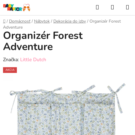
Prejsť
Hľadať
NÁKUP
na
KOŠÍK
obsah
Domov
/
Domácnosť
/
Nábytok
/
Dekorácia do izby
/
Organizér Forest
Adventure
Organizér Forest
Adventure
Značka:
Little Dutch
AKCIA