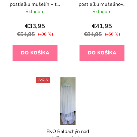
postieľku mušelín + tyl
postieľku mušelinový
Powder Rose 240x300
Rose Pink 240x300 cm
Skladom
Skladom
cm
€33,95
€41,95
€54,95
€84,95
(–38 %)
(–50 %)
DO KOŠÍKA
DO KOŠÍKA
AKCIA
EKO Baldachýn nad