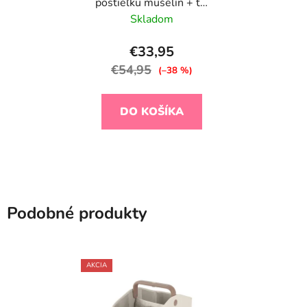
postieľku mušelín + tyl
Blue 240x300 cm
Skladom
€33,95
€54,95
(–38 %)
DO KOŠÍKA
Podobné produkty
AKCIA