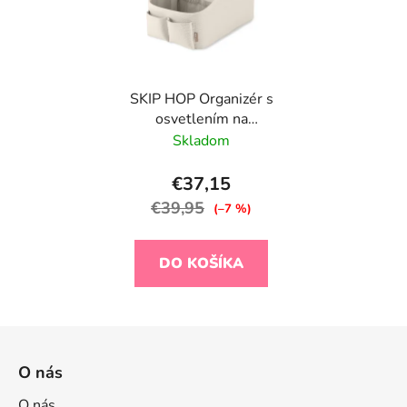
SKIP HOP Organizér s
osvetlením na
hygienické potreby Oat
Skladom
€37,15
€39,95
(–7 %)
DO KOŠÍKA
Z
á
O nás
p
O nás