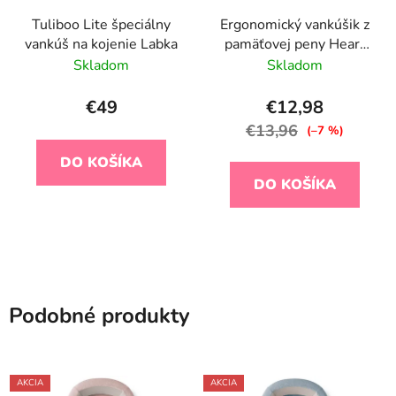
Tuliboo Lite špeciálny
Ergonomický vankúšik z
vankúš na kojenie Labka
pamäťovej peny Heart
Airknit White
Skladom
Skladom
€49
€12,98
€13,96
(–7 %)
DO KOŠÍKA
DO KOŠÍKA
Podobné produkty
AKCIA
AKCIA