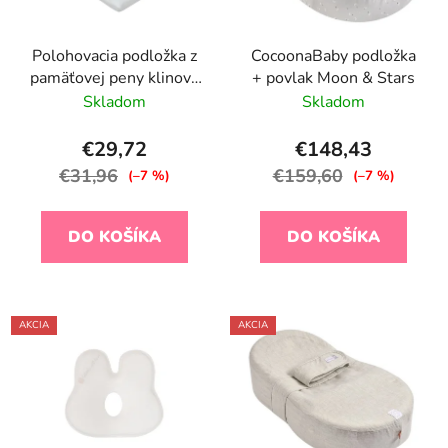
Polohovacia podložka z
CocoonaBaby podložka
pamäťovej peny klinová
+ povlak Moon & Stars
Airknit Grey
Skladom
Skladom
€29,72
€148,43
€31,96
€159,60
(–7 %)
(–7 %)
DO KOŠÍKA
DO KOŠÍKA
AKCIA
AKCIA