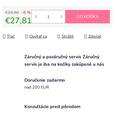
€29,90
–6 %
DO KOŠÍKA
€27,81
Jednotková cena:
Tlač
Opýtať sa
Strážiť
Zdieľať
Záručný a pozáručný servis Záručný
servis je iba na kočíky zakúpené u nás
Doručenie zadarmo
nad 200 EUR
Konzultácie pred pôrodom