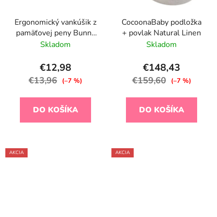
Ergonomický vankúšik z
CocoonaBaby podložka
pamäťovej peny Bunny
+ povlak Natural Linen
Airknit White
Skladom
Skladom
€12,98
€148,43
€13,96
€159,60
(–7 %)
(–7 %)
DO KOŠÍKA
DO KOŠÍKA
AKCIA
AKCIA