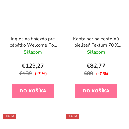
Inglesina hniezdo pre
Kontajner na posteľnú
bábätko Welcome Pod
bielizeň Faktum 70 X
Harmony Grey
140 cm, biely
Skladom
Skladom
€129,27
€82,77
€139
€89
(–7 %)
(–7 %)
DO KOŠÍKA
DO KOŠÍKA
AKCIA
AKCIA