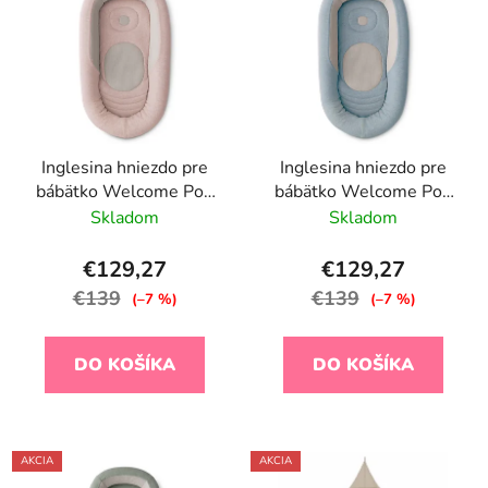
Inglesina hniezdo pre
Inglesina hniezdo pre
bábätko Welcome Pod
bábätko Welcome Pod
Delicat Pink
Peaceful Blue
Skladom
Skladom
€129,27
€129,27
€139
€139
(–7 %)
(–7 %)
DO KOŠÍKA
DO KOŠÍKA
AKCIA
AKCIA