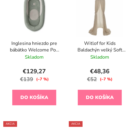
Inglesina hniezdo pre
Witlof for Kids
bábätko Welcome Pod
Baldachýn velký Soft
Balance Green
Sand
Skladom
Skladom
€129,27
€48,36
€139
€52
(–7 %)
(–7 %)
DO KOŠÍKA
DO KOŠÍKA
AKCIA
AKCIA