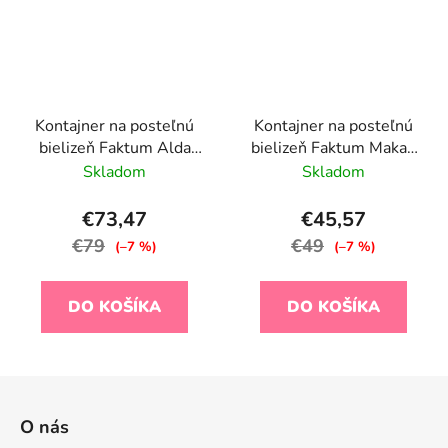
Kontajner na posteľnú
Kontajner na posteľnú
bielizeň Faktum Alda
bielizeň Faktum Makao
70X140, Javor Coimbra
80 X 160 cm
Skladom
Skladom
€73,47
€45,57
€79
€49
(–7 %)
(–7 %)
DO KOŠÍKA
DO KOŠÍKA
Z
á
O nás
p