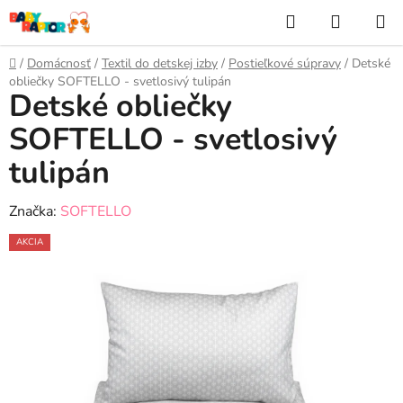
Prejsť
Hľadať
NÁKUP
na
KOŠÍK
obsah
Domov
/
Domácnosť
/
Textil do detskej izby
/
Postieľkové súpravy
/
Detské
obliečky SOFTELLO - svetlosivý tulipán
Detské obliečky
SOFTELLO - svetlosivý
tulipán
Značka:
SOFTELLO
AKCIA