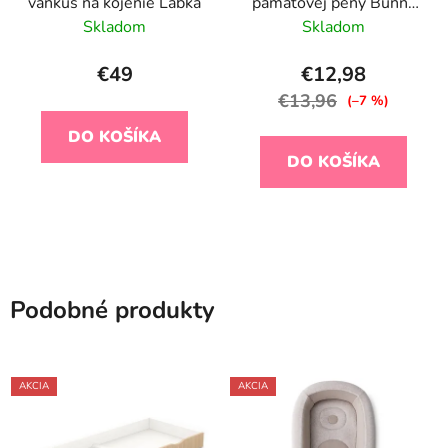
vankúš na kojenie Labka
pamäťovej peny Bunny
Airknit White
Skladom
Skladom
€49
€12,98
€13,96
(–7 %)
DO KOŠÍKA
DO KOŠÍKA
Podobné produkty
AKCIA
AKCIA