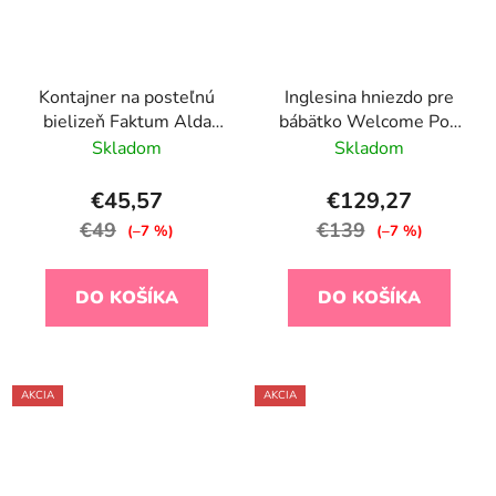
Kontajner na posteľnú
Inglesina hniezdo pre
bielizeň Faktum Alda
bábätko Welcome Pod
70 X 140, Silk Grey
Balance Green
Skladom
Skladom
€45,57
€129,27
€49
€139
(–7 %)
(–7 %)
DO KOŠÍKA
DO KOŠÍKA
AKCIA
AKCIA