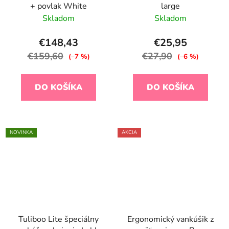
+ povlak White
large
Skladom
Skladom
€148,43
€25,95
€159,60
€27,90
(–7 %)
(–6 %)
DO KOŠÍKA
DO KOŠÍKA
NOVINKA
AKCIA
Tuliboo Lite špeciálny
Ergonomický vankúšik z