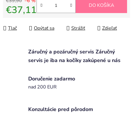
€39,90
–6 %
DO KOŠÍKA
€37,11
Jednotková cena:
Tlač
Opýtať sa
Strážiť
Zdieľať
Záručný a pozáručný servis Záručný
servis je iba na kočíky zakúpené u nás
Doručenie zadarmo
nad 200 EUR
Konzultácie pred pôrodom