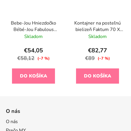
Bebe-Jou Hniezdočko
Kontajner na posteľnú
Bébé-Jou Fabulous
bielizeň Faktum 70 X
Swan
140 cm, biely
Skladom
Skladom
€54,05
€82,77
€58,12
€89
(–7 %)
(–7 %)
DO KOŠÍKA
DO KOŠÍKA
Z
á
O nás
p
ä
O nás
t
Prečo MY