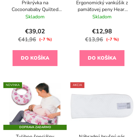
Prikrývka na
Ergonomický vankúšik z
Cocoonababy Quilted
pamäťovej peny Heart
White
Airknit Grey
Skladom
Skladom
€39,02
€12,98
€41,96
€13,96
(–7 %)
(–7 %)
DO KOŠÍKA
DO KOŠÍKA
NOVINKA
AKCIA
DOPRAVA ZADARMO
Tuliboo špeciálny
Náhradný brušný pás