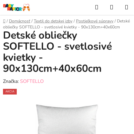
Prejsť
Hľadať
NÁKUP
na
KOŠÍK
obsah
Domov
/
Domácnosť
/
Textil do detskej izby
/
Postieľkové súpravy
/
Detské
obliečky SOFTELLO - svetlosivé kvietky - 90x130cm+40x60cm
Detské obliečky
SOFTELLO - svetlosivé
kvietky -
90x130cm+40x60cm
Značka:
SOFTELLO
AKCIA