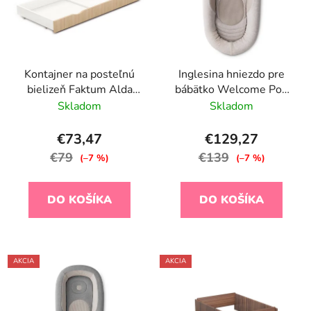
Kontajner na posteľnú
Inglesina hniezdo pre
bielizeň Faktum Alda
bábätko Welcome Pod
70X140, Javor Coimbra
Quiet Beige
Skladom
Skladom
€73,47
€129,27
€79
€139
(–7 %)
(–7 %)
DO KOŠÍKA
DO KOŠÍKA
AKCIA
AKCIA