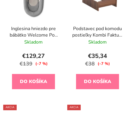
Inglesina hniezdo pre
Podstavec pod komodu
bábätko Welcome Pod
postieľky Kombi Faktum
Harmony Grey
Makaó
Skladom
Skladom
€129,27
€35,34
€139
€38
(–7 %)
(–7 %)
DO KOŠÍKA
DO KOŠÍKA
AKCIA
AKCIA