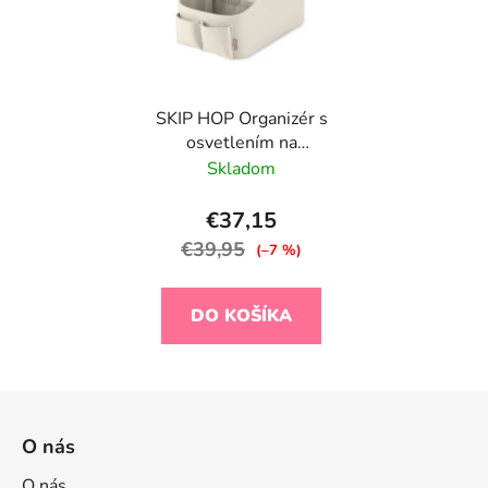
SKIP HOP Organizér s
osvetlením na
hygienické potreby Oat
Skladom
€37,15
€39,95
(–7 %)
DO KOŠÍKA
Z
á
O nás
p
O nás