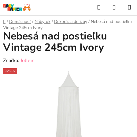
Prejsť
Hľadať
NÁKUP
na
KOŠÍK
obsah
Domov
/
Domácnosť
/
Nábytok
/
Dekorácia do izby
/
Nebesá nad postieľku
Vintage 245cm Ivory
Nebesá nad postieľku
Vintage 245cm Ivory
Značka:
Jollein
AKCIA