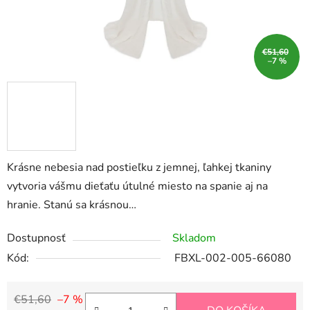
€51,60
–7 %
Krásne nebesia nad postieľku z jemnej, ľahkej tkaniny
vytvoria vášmu dieťaťu útulné miesto na spanie aj na
hranie. Stanú sa krásnou…
Dostupnosť
Skladom
Kód:
FBXL-002-005-66080
€51,60
–7 %