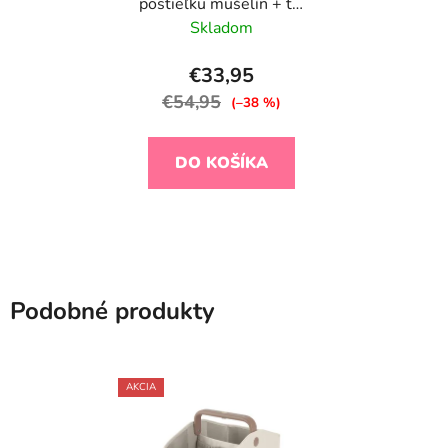
postieľku mušelín + tyl
Blue 240x300 cm
Skladom
€33,95
€54,95
(–38 %)
DO KOŠÍKA
Podobné produkty
AKCIA