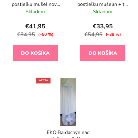
postieľku mušelinový
postieľku mušelín + tyl
Rose Pink 240x300 cm
Powder Rose 240x300
Skladom
Skladom
cm
€41,95
€33,95
€84,95
€54,95
(–50 %)
(–38 %)
DO KOŠÍKA
DO KOŠÍKA
AKCIA
EKO Baldachýn nad