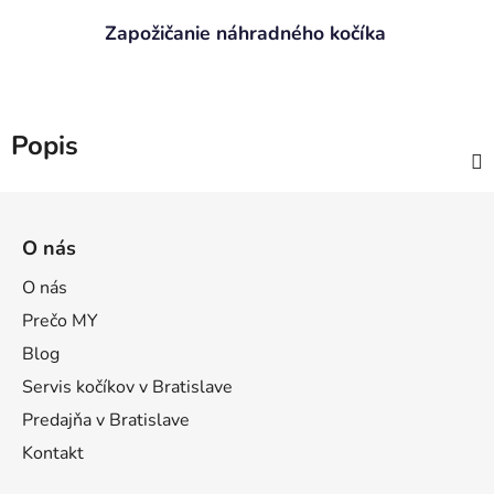
Zapožičanie náhradného kočíka
Popis
Z
á
O nás
p
ä
O nás
t
Prečo MY
i
Blog
e
Servis kočíkov v Bratislave
Predajňa v Bratislave
Kontakt