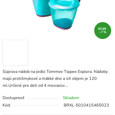
€7,29
–7 %
Súprava nádob na jedlo Tommee Tippee Explora. Nádoby
majú protišmykové a mäkké dno a ich objem je 120
ml.Určené pre deti od 4 mesiacov.…
Dostupnosť
Skladom
Kód:
BRXL-5010415465023