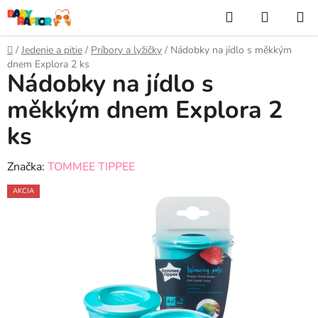
Prejsť
Hľadať
NÁKUP
na
KOŠÍK
obsah
Domov
/
Jedenie a pitie
/
Príbory a lyžičky
/
Nádobky na jídlo s měkkým
dnem Explora 2 ks
Nádobky na jídlo s
měkkým dnem Explora 2
ks
Značka:
TOMMEE TIPPEE
AKCIA