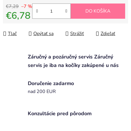
€7,29
–7 %
DO KOŠÍKA
€6,78
Jednotková cena:
Tlač
Opýtať sa
Strážiť
Zdieľať
Záručný a pozáručný servis Záručný
servis je iba na kočíky zakúpené u nás
Doručenie zadarmo
nad 200 EUR
Konzultácie pred pôrodom