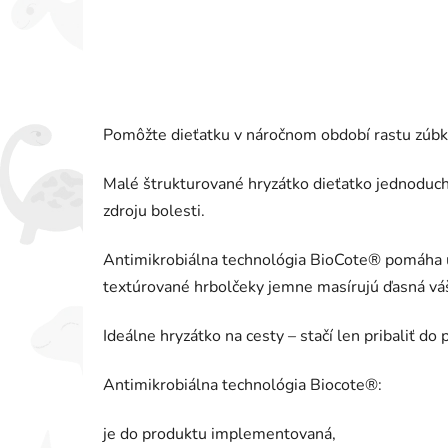
Pomôžte dieťatku v náročnom období rastu zúbk
Malé štrukturované hryzátko dieťatko jednoducho
zdroju bolesti.
Antimikrobiálna technológia BioCote® pomáha u
textúrované hrbolčeky jemne masírujú ďasná váš
Ideálne hryzátko na cesty – stačí len pribaliť do 
Antimikrobiálna technológia Biocote®:
je do produktu implementovaná,