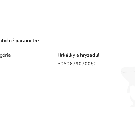
točné parametre
gória
Hrkálky a hryzadlá
5060679070082