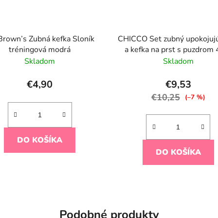
Brown’s Zubná kefka Sloník
CHICCO Set zubný upokojujú
tréningová modrá
a kefka na prst s puzdrom
Skladom
Skladom
€4,90
€9,53
€10,25
(–7 %)
DO KOŠÍKA
DO KOŠÍKA
Podobné produkty