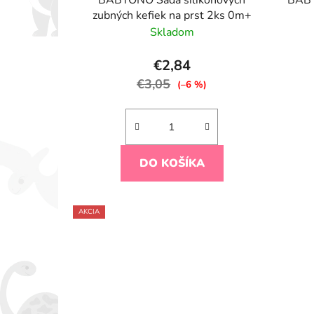
BABYONO Sada silikónových
BABY
zubných kefiek na prst 2ks 0m+
Skladom
€2,84
€3,05
(–6 %)
DO KOŠÍKA
AKCIA