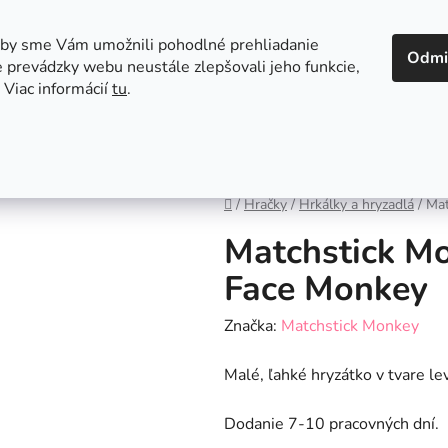
 v Bratislave
Kontakt
aby sme Vám umožnili pohodlné prehliadanie
Odmi
 prevádzky webu neustále zlepšovali jeho funkcie,
 Viac informácií
tu
.
Autosedačky
Hračky
Hygiena
Jedenie a
Domov
/
Hračky
/
Hrkálky a hryzadlá
/
Mat
Matchstick Mo
Face Monkey
Značka:
Matchstick Monkey
Malé, ľahké hryzátko v tvare lev
Dodanie 7-10 pracovných dní.