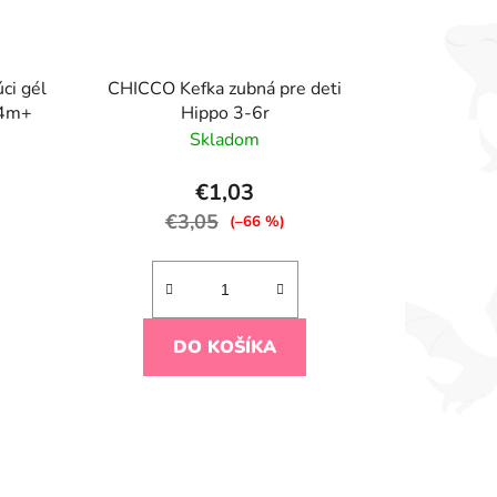
ci gél
CHICCO Kefka zubná pre deti
 4m+
Hippo 3-6r
Skladom
€1,03
€3,05
(–66 %)
DO KOŠÍKA