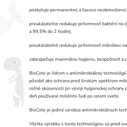
poskytuje permanentnú a časovo neobmedzenú o
preukázateľne redukuje prítomnosť baktérií na 
a 99,5% do 2 hodín),
preukázateľné redukuje prítomnosť mikróbov na
zabezpečuje maximálnu hygienu, bezpečnosť a z
BioCote je lídrom v antimikrobiálnej technológii
pôsobil ako ochrana pred širokým spektrom mikró
ročné skúsenosti pri vývoji hygienickej ochrany
deň používané miliónmi ľudí po celom svete.
BioCote je jediný výrobca antimikrobiálnych te
Všetky výrobky s touto technológiou sú pred uv