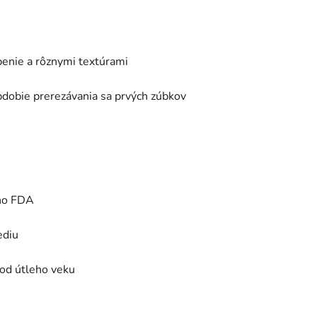
enie a rôznymi textúrami
dobie prerezávania sa prvých zúbkov
ého FDA
ediu
 od útleho veku