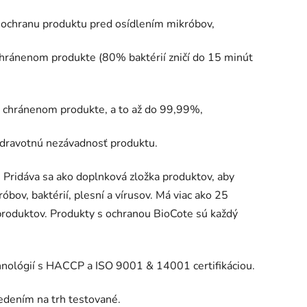
chranu produktu pred osídlením mikróbov,
chránenom produkte (80% baktérií zničí do 15 minút
 chránenom produkte, a to až do 99,99%,
dravotnú nezávadnosť produktu.
. Pridáva sa ako doplnková zložka produktov, aby
bov, baktérií, plesní a vírusov. Má viac ako 25
 produktov. Produkty s ochranou BioCote sú každý
chnológií s HACCP a ISO 9001 & 14001 certifikáciou.
edením na trh testované.