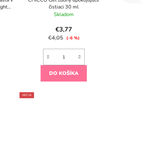
asta v
CHICCO Gél zubný upokojujúci/
ight
čistiaci 30 ml
Skladom
€3,77
€4,05
(–6 %)
DO KOŠÍKA
AKCIA