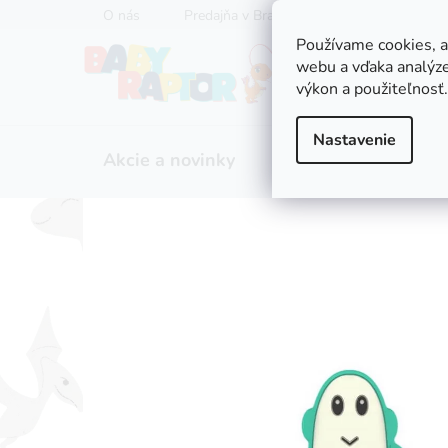
Prejsť
O nás
Predajňa v Bratislave
Servis kočíkov
na
Používame cookies, 
obsah
webu a vďaka analýze
výkon a použiteľnosť.
Nastavenie
Akcie a novinky
Zľavy
Kočíky