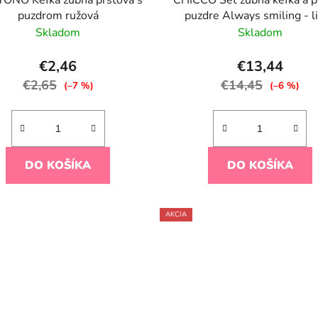
ONO Kefka zubná prstová s
CHICCO Set zubná kefka a p
puzdrom ružová
puzdre Always smiling - l
blue, 6m+
Skladom
Skladom
€2,46
€13,44
€2,65
€14,45
(–7 %)
(–6 %)
DO KOŠÍKA
DO KOŠÍKA
AKCIA