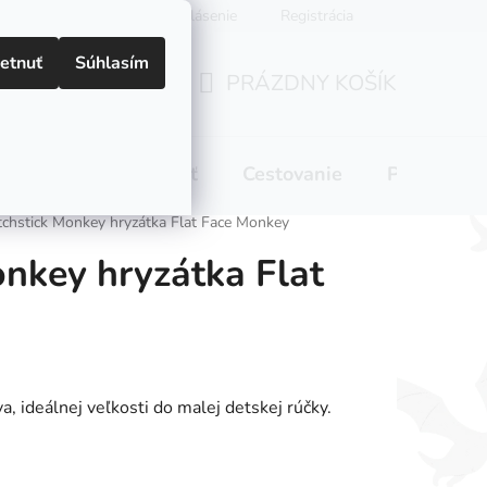
Prihlásenie
Registrácia
etnuť
Súhlasím
PRÁZDNY KOŠÍK
NÁKUPNÝ
KOŠÍK
 pitie
Domácnosť
Cestovanie
Pre mamič
chstick Monkey hryzátka Flat Face Monkey
nkey hryzátka Flat
a, ideálnej veľkosti do malej detskej rúčky.