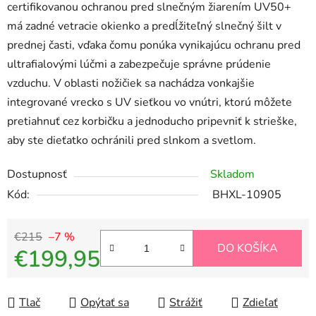
certifikovanou ochranou pred slnečným žiarením UV50+
má zadné vetracie okienko a predĺžiteľný slnečný šilt v
prednej časti, vďaka čomu ponúka vynikajúcu ochranu pred
ultrafialovými lúčmi a zabezpečuje správne prúdenie
vzduchu. V oblasti nožičiek sa nachádza vonkajšie
integrované vrecko s UV sieťkou vo vnútri, ktorú môžete
pretiahnuť cez korbičku a jednoducho pripevniť k strieške,
aby ste dieťatko ochránili pred slnkom a svetlom.
Dostupnosť
Skladom
Kód:
BHXL-10905
€215
–7 %
DO KOŠÍKA
€199,95
Jednotková cena:
Tlač
Opýtať sa
Strážiť
Zdieľať