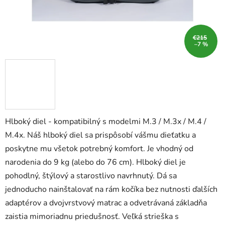
€215
–7 %
Hlboký diel - kompatibilný s modelmi M.3 / M.3x / M.4 /
M.4x. Náš hlboký diel sa prispôsobí vášmu dieťatku a
poskytne mu všetok potrebný komfort. Je vhodný od
narodenia do 9 kg (alebo do 76 cm). Hlboký diel je
pohodlný, štýlový a starostlivo navrhnutý. Dá sa
jednoducho nainštalovať na rám kočíka bez nutnosti ďalších
adaptérov a dvojvrstvový matrac a odvetrávaná základňa
zaistia mimoriadnu priedušnosť. Veľká strieška s