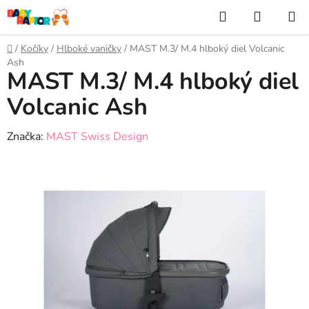
Prejsť
Hľadať
NÁKUP
na
KOŠÍK
obsah
Domov
/
Kočíky
/
Hlboké vaničky
/
MAST M.3/ M.4 hlboký diel Volcanic
Ash
MAST M.3/ M.4 hlboký diel
Volcanic Ash
Značka:
MAST Swiss Design