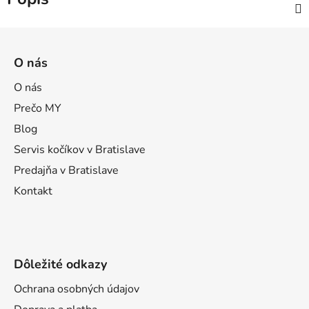
Z
á
O nás
p
ä
O nás
t
Prečo MY
i
Blog
e
Servis kočíkov v Bratislave
Predajňa v Bratislave
Kontakt
Dôležité odkazy
Ochrana osobných údajov