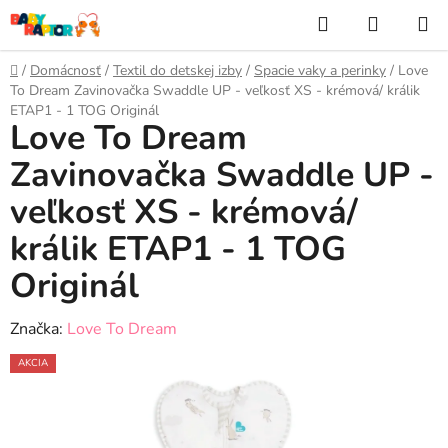
Prejsť
Hľadať
NÁKUP
na
KOŠÍK
obsah
Domov
/
Domácnosť
/
Textil do detskej izby
/
Spacie vaky a perinky
/
Love
To Dream Zavinovačka Swaddle UP - veľkosť XS - krémová/ králik
ETAP1 - 1 TOG Originál
Love To Dream
Zavinovačka Swaddle UP -
veľkosť XS - krémová/
králik ETAP1 - 1 TOG
Originál
Značka:
Love To Dream
AKCIA