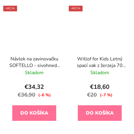
AKCIA
AKCIA
Návlek na zavinovačku
Witlof for Kids Letný
SOFTELLO - sivohnedý
spací vak z žerzeja 70
les
cm Vintage Flowers
Skladom
Skladom
€34,32
€18,60
€36,90
€20
(–6 %)
(–7 %)
DO KOŠÍKA
DO KOŠÍKA