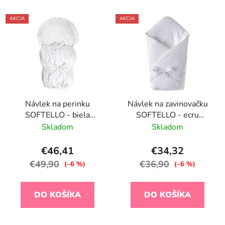
AKCIA
AKCIA
Návlek na perinku
Návlek na zavinovačku
SOFTELLO - biela
SOFTELLO - ecru
bodka
eukalyptus
Skladom
Skladom
€46,41
€34,32
€49,90
€36,90
(–6 %)
(–6 %)
DO KOŠÍKA
DO KOŠÍKA