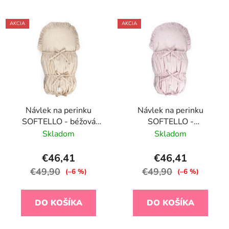
AKCIA
AKCIA
Návlek na perinku
Návlek na perinku
SOFTELLO - béžová
SOFTELLO -
bodka
svetloružové kvietky
Skladom
Skladom
€46,41
€46,41
€49,90
€49,90
(–6 %)
(–6 %)
DO KOŠÍKA
DO KOŠÍKA