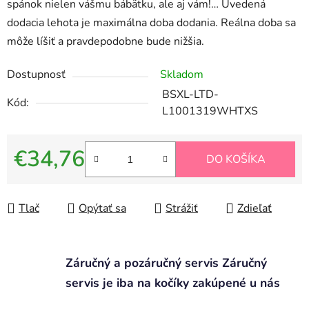
spánok nielen vášmu bábätku, ale aj vám!… Uvedená
dodacia lehota je maximálna doba dodania. Reálna doba sa
môže líšiť a pravdepodobne bude nižšia.
Dostupnosť
Skladom
BSXL-LTD-
Kód:
L1001319WHTXS
€34,76
DO KOŠÍKA
Jednotková cena:
Tlač
Opýtať sa
Strážiť
Zdieľať
Záručný a pozáručný servis Záručný
servis je iba na kočíky zakúpené u nás