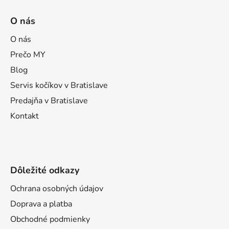
Z
á
O nás
p
ä
O nás
t
Prečo MY
i
Blog
e
Servis kočíkov v Bratislave
Predajňa v Bratislave
Kontakt
Dôležité odkazy
Ochrana osobných údajov
Doprava a platba
Obchodné podmienky