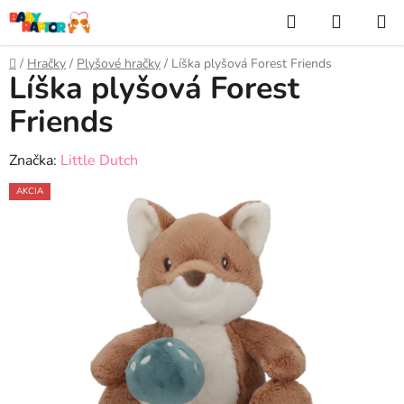
Prejsť
Hľadať
NÁKUP
na
KOŠÍK
obsah
Domov
/
Hračky
/
Plyšové hračky
/
Líška plyšová Forest Friends
Líška plyšová Forest
Friends
Značka:
Little Dutch
AKCIA