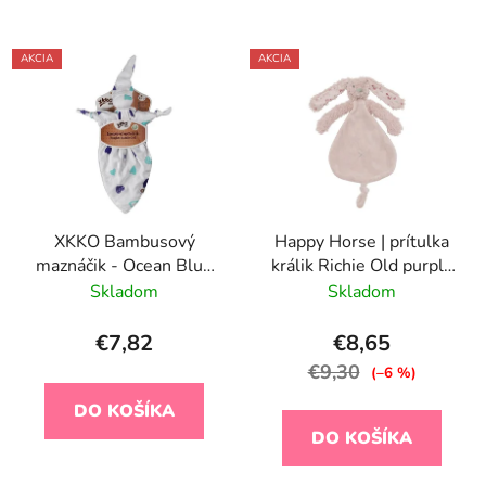
AKCIA
AKCIA
XKKO Bambusový
Happy Horse | prítulka
maznáčik - Ocean Blue
králik Richie Old purple
Hearts
GRAPHIC veľkosť: 25
Skladom
Skladom
cm
€7,82
€8,65
€9,30
(–6 %)
DO KOŠÍKA
DO KOŠÍKA