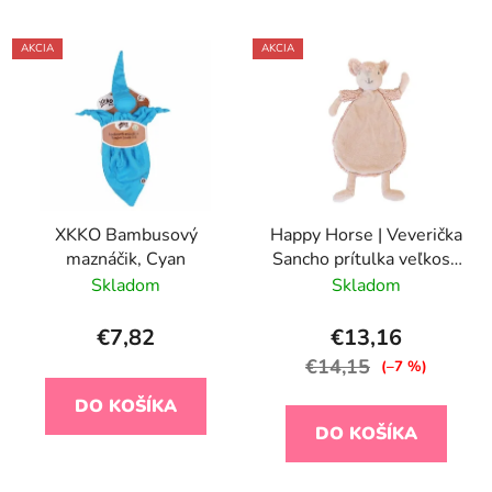
AKCIA
AKCIA
XKKO Bambusový
Happy Horse | Veverička
maznáčik, Cyan
Sancho prítulka veľkosť:
22 cm
Skladom
Skladom
€7,82
€13,16
€14,15
(–7 %)
DO KOŠÍKA
DO KOŠÍKA