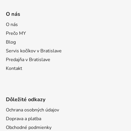
Z
á
O nás
p
ä
O nás
t
Prečo MY
i
Blog
e
Servis kočíkov v Bratislave
Predajňa v Bratislave
Kontakt
Dôležité odkazy
Ochrana osobných údajov
Doprava a platba
Obchodné podmienky