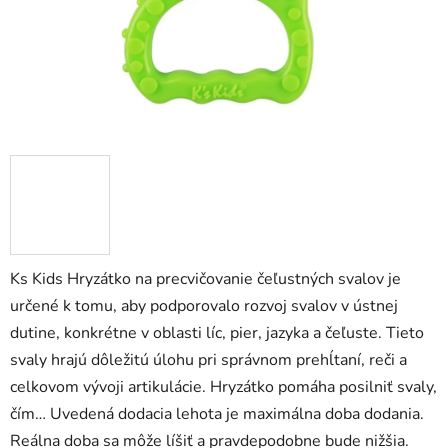
Ks Kids Hryzátko na precvičovanie čeľustných svalov je
určené k tomu, aby podporovalo rozvoj svalov v ústnej
dutine, konkrétne v oblasti líc, pier, jazyka a čeľuste. Tieto
svaly hrajú dôležitú úlohu pri správnom prehĺtaní, reči a
celkovom vývoji artikulácie. Hryzátko pomáha posilniť svaly,
čím… Uvedená dodacia lehota je maximálna doba dodania.
Reálna doba sa môže líšiť a pravdepodobne bude nižšia.