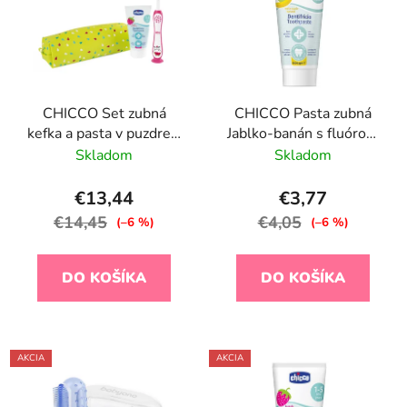
CHICCO Set zubná
CHICCO Pasta zubná
kefka a pasta v puzdre -
Jablko-banán s fluórom
Hippo, 3r+
50ml, 6-24m
Skladom
Skladom
€13,44
€3,77
€14,45
€4,05
(–6 %)
(–6 %)
DO KOŠÍKA
DO KOŠÍKA
AKCIA
AKCIA