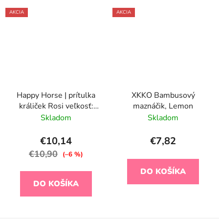
AKCIA
AKCIA
Happy Horse | prítulka
XKKO Bambusový
králiček Rosi veľkosť:
maznáčik, Lemon
25 cm
Skladom
Skladom
€10,14
€7,82
€10,90
(–6 %)
DO KOŠÍKA
DO KOŠÍKA