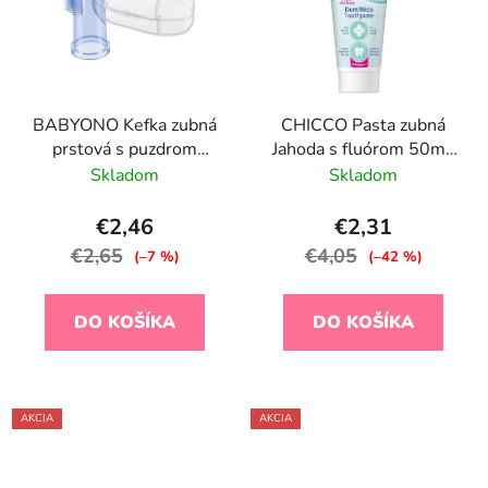
BABYONO Kefka zubná
CHICCO Pasta zubná
prstová s puzdrom
Jahoda s fluórom 50ml,
modrá
1-5r
Skladom
Skladom
€2,46
€2,31
€2,65
€4,05
(–7 %)
(–42 %)
DO KOŠÍKA
DO KOŠÍKA
AKCIA
AKCIA