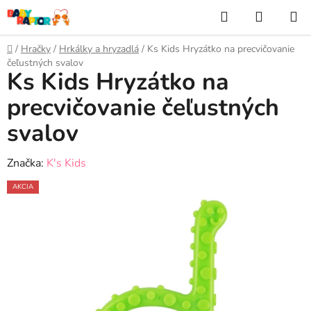
Prejsť
Hľadať
NÁKUP
na
KOŠÍK
obsah
Domov
/
Hračky
/
Hrkálky a hryzadlá
/
Ks Kids Hryzátko na precvičovanie
čeľustných svalov
Ks Kids Hryzátko na
precvičovanie čeľustných
svalov
Značka:
K's Kids
AKCIA