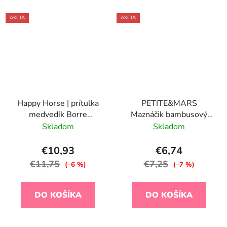
AKCIA
AKCIA
Happy Horse | prítulka
PETITE&MARS
medvedík Borre
Maznáčik bambusový
veľkosť: 28 cm
mušelínový Hugo
Skladom
Skladom
Desert Sand 0m+
€10,93
€6,74
€11,75
€7,25
(–6 %)
(–7 %)
DO KOŠÍKA
DO KOŠÍKA