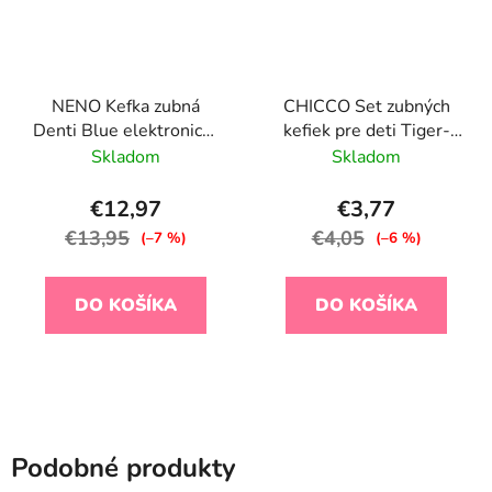
NENO Kefka zubná
CHICCO Set zubných
Denti Blue elektronická
kefiek pre deti Tiger-
pre deti 3–36 mesiacov
Panda 3-6r, 2ks
Skladom
Skladom
s LED svetlom a 4
nadstavcami
€12,97
€3,77
€13,95
€4,05
(–7 %)
(–6 %)
DO KOŠÍKA
DO KOŠÍKA
Podobné produkty