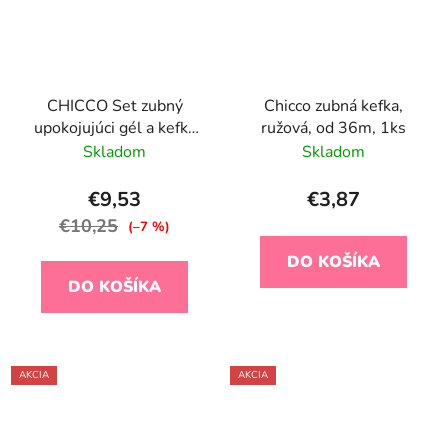
CHICCO Set zubný
Chicco zubná kefka,
upokojujúci gél a kefka
ružová, od 36m, 1ks
na prst s puzdrom 4m+
Skladom
Skladom
€9,53
€3,87
€10,25
(–7 %)
DO KOŠÍKA
DO KOŠÍKA
AKCIA
AKCIA