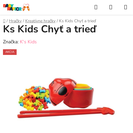
Prejsť
Hľadať
NÁKUP
na
KOŠÍK
obsah
Domov
/
Hračky
/
Kreatívne hračky
/
Ks Kids Chyť a trieď
Ks Kids Chyť a trieď
Značka:
K's Kids
AKCIA