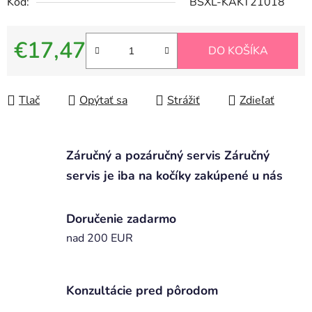
Kód:
BSXL-KAKT21018
€17,47
DO KOŠÍKA
Jednotková cena:
Tlač
Opýtať sa
Strážiť
Zdieľať
Záručný a pozáručný servis Záručný
servis je iba na kočíky zakúpené u nás
Doručenie zadarmo
nad 200 EUR
Konzultácie pred pôrodom