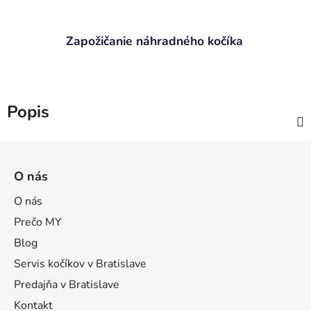
Zapožičanie náhradného kočíka
Popis
Z
á
O nás
p
ä
O nás
t
Prečo MY
i
Blog
e
Servis kočíkov v Bratislave
Predajňa v Bratislave
Kontakt