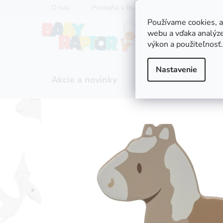
Prejsť
O nás
Predajňa v Bratislave
Servis kočíkov
na
Používame cookies, 
obsah
webu a vďaka analýze
výkon a použiteľnosť.
Nastavenie
Akcie a novinky
Zľavy
Kočíky