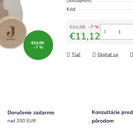
Dostupnosť
Kód:
€11,96
–7 %
€11,12
€11,96
Jednotková cena:
–7 %
Tlač
Opýtať sa
Konzultácie pred
Doručenie zadarmo
pôrodom
nad 200 EUR