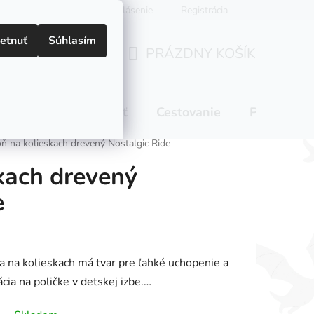
Prihlásenie
Registrácia
etnuť
Súhlasím
PRÁZDNY KOŠÍK
NÁKUPNÝ
KOŠÍK
 pitie
Domácnosť
Cestovanie
Pre mamič
ň na kolieskach drevený Nostalgic Ride
kach drevený
e
 na kolieskach má tvar pre ľahké uchopenie a
cia na poličke v detskej izbe.…