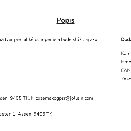
Popis
 tvar pre ľahké uchopenie a bude slúžiť aj ako
Doda
Kate
Hmo
EAN
Znač
sen, 9405 TK, Nizozemskogpsr@jollein.com
ten 1, Assen, 9405 TK,