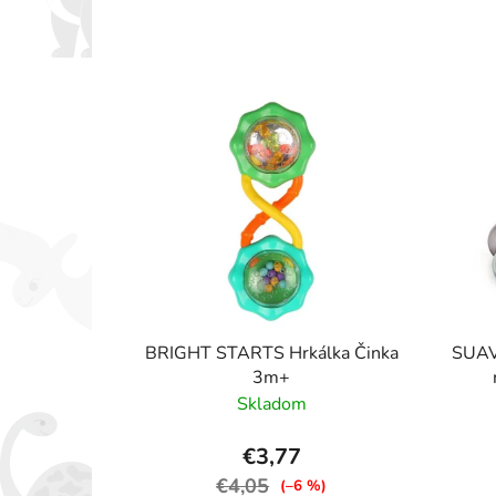
BRIGHT STARTS Hrkálka Činka
SUAV
3m+
Skladom
€3,77
€4,05
(–6 %)