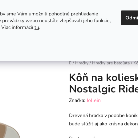
 v Bratislave
Kontakt
aby sme Vám umožnili pohodlné prehliadanie
Odmi
 prevádzky webu neustále zlepšovali jeho funkcie,
 Viac informácií
tu
.
Autosedačky
Hračky
Hygiena
Jedenie a
Domov
/
Hračky
/
Hračky pre batoľatá
/
Kô
Kôň na kolies
Nostalgic Rid
Značka:
Jollein
Drevená hračka v podobe koníka
bude slúžiť aj ako krásna dekorá