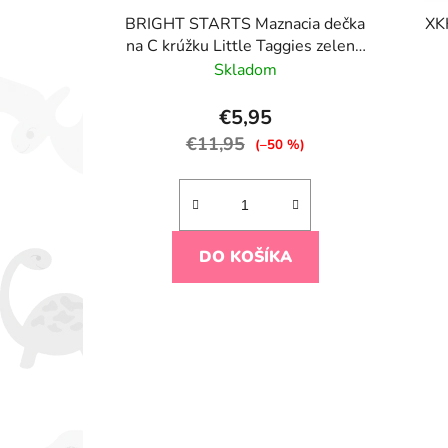
BRIGHT STARTS Maznacia dečka
XK
na C krúžku Little Taggies zelené
bodky 0m+
Skladom
€5,95
€11,95
(–50 %)
DO KOŠÍKA