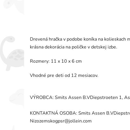
Drevená hračka v podobe koníka na kolieskach má
krásna dekorácia na poličke v detskej izbe.
Rozmery: 11 x 10 x 6 cm
Vhodné pre deti od 12 mesiacov.
VÝROBCA: Smits Assen B.VDiepstroeten 1, As
KONTAKTNÁ OSOBA: Smits Assen B.VDiepstroe
Nizozemskogpsr@jollein.com