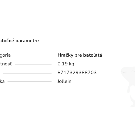
točné parametre
gória
Hračky pre batoľatá
tnosť
0.19 kg
8717329388703
ka
Jollein