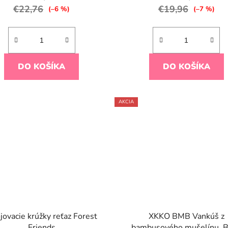
€22,76
€19,96
(–6 %)
(–7 %)
DO KOŠÍKA
DO KOŠÍKA
AKCIA
jovacie krúžky reťaz Forest
XKKO BMB Vankúš z
Friends
bambusového mušelínu, 