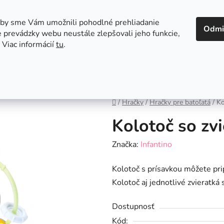
 v Bratislave
Kontakt
aby sme Vám umožnili pohodlné prehliadanie
Odmi
 prevádzky webu neustále zlepšovali jeho funkcie,
 Viac informácií
tu
.
Autosedačky
Hračky
Hygiena
Jedenie a
Domov
/
Hračky
/
Hračky pre batoľatá
/
Ko
Kolotoč so zv
Značka:
Infantino
Kolotoč s prísavkou môžete prip
Kolotoč aj jednotlivé zvieratká 
Dostupnosť
Kód: