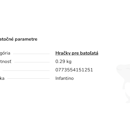
točné parametre
gória
Hračky pre batoľatá
tnosť
0.29 kg
0773554151251
ka
Infantino