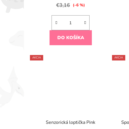
€3,16
(–6 %)
DO KOŠÍKA
AKCIA
AKCIA
Senzorická loptička Pink
Spo