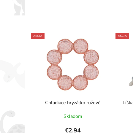
AKCIA
AKCIA
Chladiace hryzátko ružové
Líšk
Skladom
€2,94