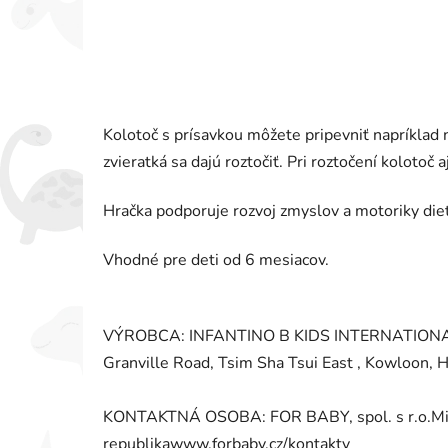
Kolotoč s prísavkou môžete pripevniť napríklad na
zvieratká sa dajú roztočiť. Pri roztočení kolotoč a
Hračka podporuje rozvoj zmyslov a motoriky dieť
Vhodné pre deti od 6 mesiacov.
VÝROBCA: INFANTINO B KIDS INTERNATIONAL
Granville Road, Tsim Sha Tsui East , Kowloon,
KONTAKTNÁ OSOBA: FOR BABY, spol. s r.o.Mic
republikawww.forbaby.cz/kontakty