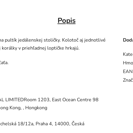
Popis
 pultík jedálenskej stoličky. Kolotoč aj jednotlivé
Doda
j korálky v priehľadnej loptičke hrkajú.
Kate
aťa.
Hmo
EAN
Znač
 LIMITEDRoom 1203, East Ocean Centre 98
 Hong Kong, , Hongkong
helská 18/12a, Praha 4, 14000, Česká