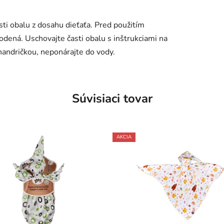
 obalu z dosahu dieťaťa. Pred použitím
škodená. Uschovajte časti obalu s inštrukciami na
 handričkou, neponárajte do vody.
Súvisiaci tovar
AKCIA