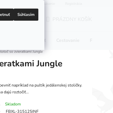
Prihlásenie
Registrácia
etnuť
Súhlasím
PRÁZDNY KOŠÍK
NÁKUPNÝ
KOŠÍK
 pitie
Domácnosť
Cestovanie
Pre mamič
lotoč so zvieratkami Jungle
ieratkami Jungle
evniť napríklad na pultík jedálenskej stoličky.
sa dajú roztočiť…
Skladom
FBXL-315125INF