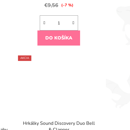
€9,56
(–7 %)
DO KOŠÍKA
AKCIA
Hrkálky Sound Discovery Duo Bell
Baby
& Clapper