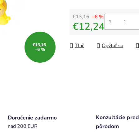
€13,16
–6 %
€12,24
Jednotková cena:
€13,16
Tlač
Opýtať sa
–6 %
Konzultácie pred
Doručenie zadarmo
pôrodom
nad 200 EUR