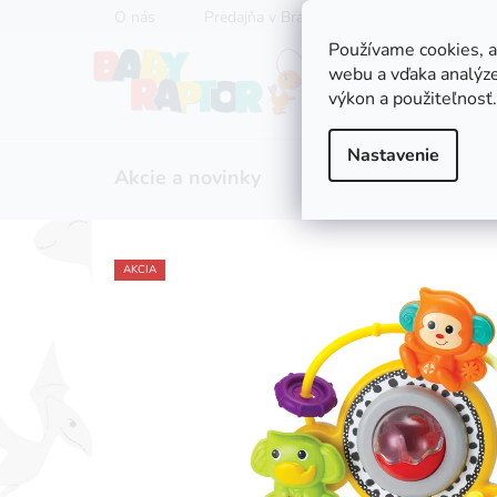
Prejsť
O nás
Predajňa v Bratislave
Servis kočíkov
na
Používame cookies, 
obsah
webu a vďaka analýze
výkon a použiteľnosť.
Nastavenie
Akcie a novinky
Zľavy
Kočíky
AKCIA