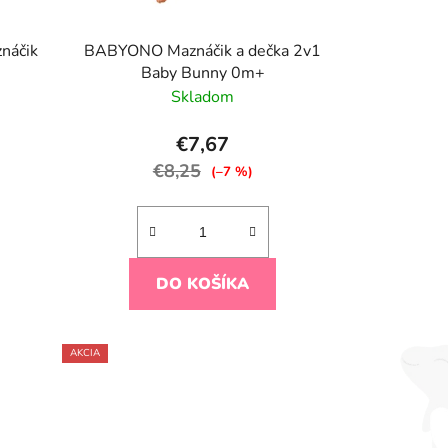
náčik
BABYONO Maznáčik a dečka 2v1
Baby Bunny 0m+
Skladom
€7,67
€8,25
(–7 %)
DO KOŠÍKA
AKCIA