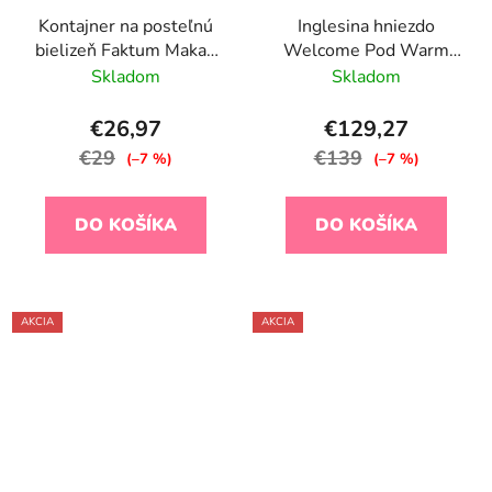
Kontajner na posteľnú
Inglesina hniezdo
bielizeň Faktum Makao
Welcome Pod Warm
60 X 120
Beige
Skladom
Skladom
€26,97
€129,27
€29
€139
(–7 %)
(–7 %)
DO KOŠÍKA
DO KOŠÍKA
AKCIA
AKCIA