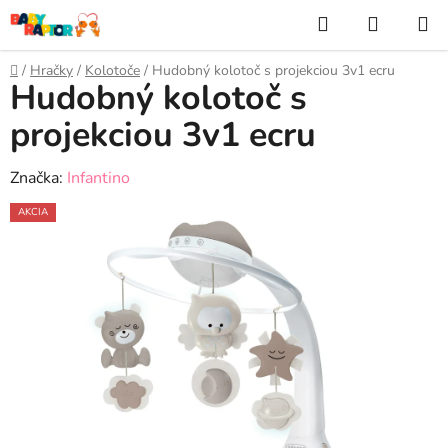
Prejsť
Hľadať
NÁKUP
na
KOŠÍK
obsah
Domov
/
Hračky
/
Kolotoče
/
Hudobný kolotoč s projekciou 3v1 ecru
Hudobný kolotoč s
projekciou 3v1 ecru
Značka:
Infantino
AKCIA