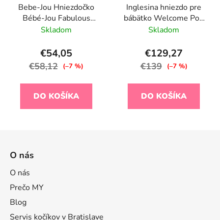
Bebe-Jou Hniezdočko
Inglesina hniezdo pre
Bébé-Jou Fabulous
bábätko Welcome Pod
Paper Planes
Peaceful Blue
Skladom
Skladom
€54,05
€129,27
€58,12
€139
(–7 %)
(–7 %)
DO KOŠÍKA
DO KOŠÍKA
Z
á
O nás
p
ä
O nás
t
Prečo MY
i
Blog
e
Servis kočíkov v Bratislave