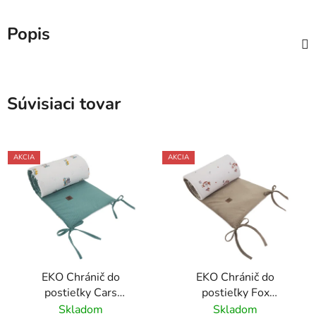
Popis
Súvisiaci tovar
AKCIA
AKCIA
EKO Chránič do
EKO Chránič do
postieľky Cars
postieľky Fox
180x35cm
180x35cm
Skladom
Skladom