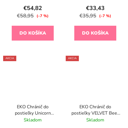
€54,82
€33,43
€58,95
€35,95
(–7 %)
(–7 %)
DO KOŠÍKA
DO KOŠÍKA
AKCIA
AKCIA
EKO Chránič do
EKO Chránič do
postieľky Unicorn
postieľky VELVET Bees
180x35cm
Beige 360x35 cm
Skladom
Skladom