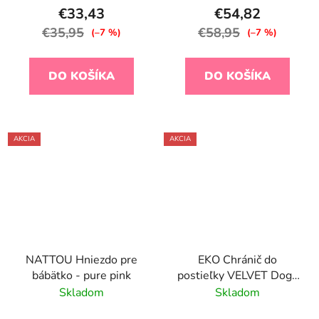
€33,43
€54,82
€35,95
€58,95
(–7 %)
(–7 %)
DO KOŠÍKA
DO KOŠÍKA
AKCIA
AKCIA
NATTOU Hniezdo pre
EKO Chránič do
bábätko - pure pink
postieľky VELVET Dogs
Mint 180x35 cm
Skladom
Skladom