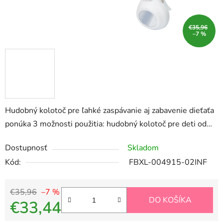
€35,96
–7 %
Hudobný kolotoč pre ľahké zaspávanie aj zabavenie dieťaťa
ponúka 3 možnosti použitia: hudobný kolotoč pre deti od…
Dostupnosť
Skladom
Kód:
FBXL-004915-02INF
€35,96
–7 %
DO KOŠÍKA
€33,44