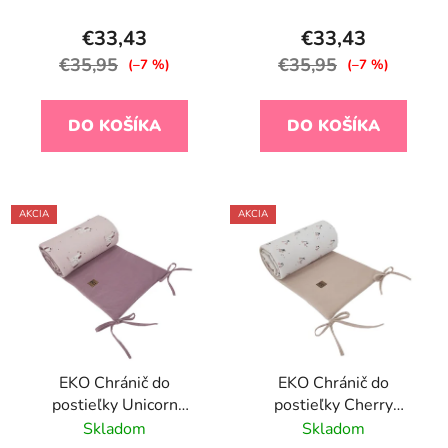
€33,43
€33,43
€35,95
€35,95
(–7 %)
(–7 %)
DO KOŠÍKA
DO KOŠÍKA
AKCIA
AKCIA
EKO Chránič do
EKO Chránič do
postieľky Unicorn
postieľky Cherry
360x35cm
180x35cm
Skladom
Skladom