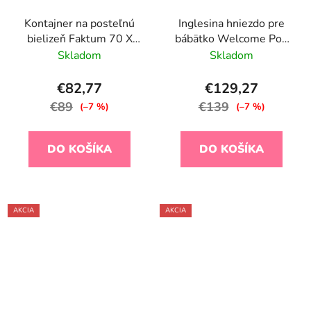
Kontajner na posteľnú
Inglesina hniezdo pre
bielizeň Faktum 70 X
bábätko Welcome Pod
140 cm, biely
Balance Green
Skladom
Skladom
€82,77
€129,27
€89
€139
(–7 %)
(–7 %)
DO KOŠÍKA
DO KOŠÍKA
AKCIA
AKCIA