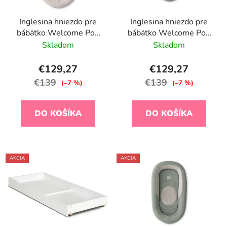
Inglesina hniezdo pre
Inglesina hniezdo pre
bábätko Welcome Pod
bábätko Welcome Pod
Quiet Beige
Harmony Grey
Skladom
Skladom
€129,27
€129,27
€139
€139
(–7 %)
(–7 %)
DO KOŠÍKA
DO KOŠÍKA
AKCIA
AKCIA