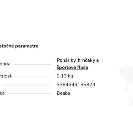
točné parametre
Poháriky, hrnčeky a
gória
športové fľaše
tnosť
0.13 kg
3384349135829
ka
Beaba