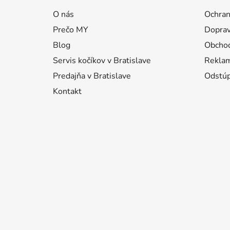
p
O nás
Ochran
ä
Prečo MY
Doprav
t
i
Blog
Obcho
e
Servis kočíkov v Bratislave
Reklam
Predajňa v Bratislave
Odstúp
Kontakt