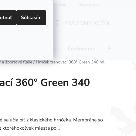
Prihlásenie
Registrácia
etnuť
Súhlasím
PRÁZDNY KOŠÍK
NÁKUPNÝ
KOŠÍK
 pitie
Domácnosť
Cestovanie
Pre mamič
 a športové fľaše
/
Hrnček trénovací 360° Green 340 ml
ací 360° Green 340
ré sa učia piť z klasického hrnčeka. Membrána so
z ktoréhokoľvek miesta po…