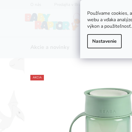
Prejsť
O nás
Predajňa v Bratislave
Servis kočíkov
na
Používame cookies, 
obsah
webu a vďaka analýze
výkon a použiteľnosť.
Nastavenie
Akcie a novinky
Zľavy
Kočíky
AKCIA