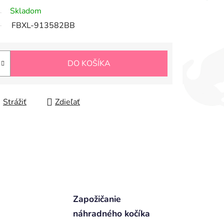
Skladom
FBXL-913582BB
DO KOŠÍKA
Strážiť
Zdieľať
Zapožičanie
náhradného kočíka