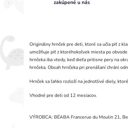
zakúpené u nás
Originálny hrnček pre deti, ktoré sa učia piť z
umožňuje piť z ktoréhokoľvek miesta po obvode hr
hrnčeka iba vtedy, keď dieťa pritisne pery na ok
hrnčeka. Obsah hrnčeka pri prenášaní chráni odn
Hrnček sa ľahko rozloží na jednotlivé diely, kt
Vhodné pre deti od 12 mesiacov.
VÝROBCA: BÉABA Francerue du Moulin 21, Bel