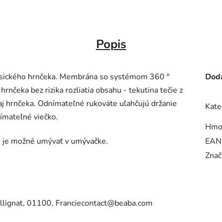
Popis
 klasického hrnčeka. Membrána so systémom 360 °
Doda
nčeka bez rizika rozliatia obsahu - tekutina tečie z
raj hrnčeka. Odnímateľné rukoväte uľahčujú držanie
Kate
ímateľné viečko.
Hmo
oré je možné umývať v umývačke.
EAN
Znač
lignat, 01100, Franciecontact@beaba.com