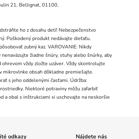
n 21, Bellignat, 01100,
stráňte ho z dosahu detí! Nebezpečenstvo
ený. Poškodený produkt nedávajte dieťaťu.
pôsobovať zubný kaz. VAROVANIE: Nikdy
 nenaväzujte žiadne šnúry, stuhy alebo šnúrky, aby
d ohrevom vždy zložte uzáver. Vždy skontrolujte
í v mikrovlnke obsah dôkladne premiešajte.
hrať s jeho oddelenými časťami. Údržba:
rostriedky. Niektoré potraviny môžu zafarbiť
od a obal s inštrukciami si uschovajte na neskoršie
ité odkazy
Nájdete nás