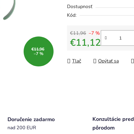
Dostupnosť
Kód:
€11,96
–7 %
€11,12
€11,96
Jednotková cena:
–7 %
Tlač
Opýtať sa
Konzultácie pred
Doručenie zadarmo
pôrodom
nad 200 EUR