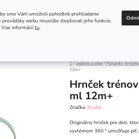
 v Bratislave
Kontakt
aby sme Vám umožnili pohodlné prehliadanie
Odmi
 prevádzky webu neustále zlepšovali jeho funkcie,
 Viac informácií
tu
.
Autosedačky
Hračky
Hygiena
Jedenie a
Domov
/
Jedenie a pitie
/
Poháriky, hrnčeky
12m+
Hrnček trénov
ml 12m+
Značka:
Beaba
Originálny hrnček pre deti, kto
systémom 360 ° umožňuje piť 