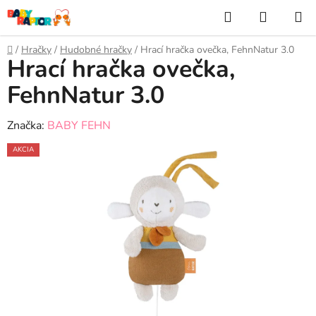
Prejsť
Hľadať
NÁKUP
na
KOŠÍK
obsah
Domov
/
Hračky
/
Hudobné hračky
/
Hrací hračka ovečka, FehnNatur 3.0
Hrací hračka ovečka,
FehnNatur 3.0
Značka:
BABY FEHN
AKCIA