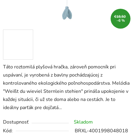
€18,50
–6 %
Táto roztomilá plyšová hračka, zároveň pomocník pri
uspávaní, je vyrobená z bavlny pochádzajúcej z
kontrolovaného ekologického poľnohospodárstva. Melódia
"Weißt du wieviel Sternlein stehien" prináša upokojenie v
každej situácii, či už ste doma alebo na cestách. Je to
ideálny parťák pre dojčatá…
Dostupnosť
Skladom
Kód:
BRXL-4001998048018