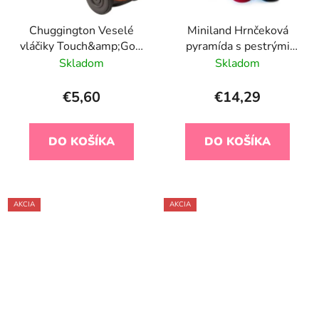
Chuggington Veselé
Miniland Hrnčeková
vláčiky Touch&amp;Go -
pyramída s pestrými
Super Ciuchcia
vzormi, 9m-2r
Skladom
Skladom
€5,60
€14,29
DO KOŠÍKA
DO KOŠÍKA
AKCIA
AKCIA