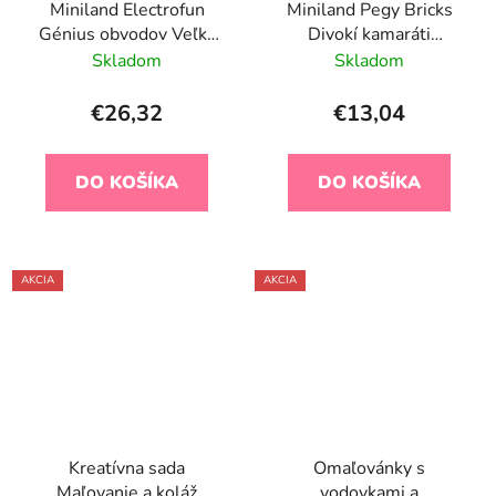
Miniland Electrofun
Miniland Pegy Bricks
Génius obvodov Veľká
Divokí kamaráti
vedecká laboratórna
Kreatívna stavebnica so
Skladom
Skladom
sada Elektronické
zvieratkami
experimety
€26,32
€13,04
DO KOŠÍKA
DO KOŠÍKA
AKCIA
AKCIA
Kreatívna sada
Omaľovánky s
Maľovanie a koláž
vodovkami a