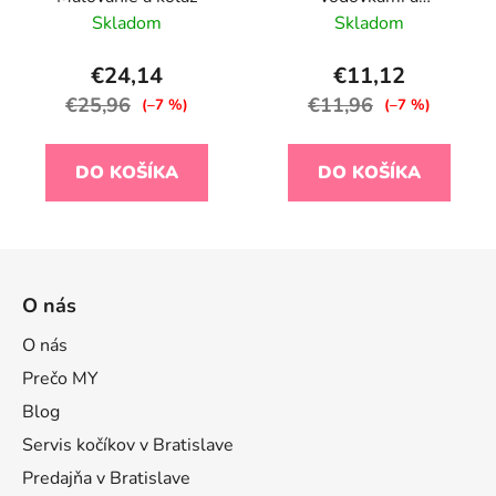
samolepkami Jim
Skladom
Skladom
Doprava
€24,14
€11,12
€25,96
€11,96
(–7 %)
(–7 %)
DO KOŠÍKA
DO KOŠÍKA
Z
á
O nás
p
ä
O nás
t
Prečo MY
i
Blog
e
Servis kočíkov v Bratislave
Predajňa v Bratislave