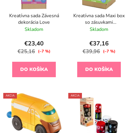
Kreatívna sada Závesná
Kreatívna sada Maxi box
dekorácia Love
so zásuvkami
Dekorovanie textilu
Skladom
Skladom
€23,40
€37,16
€25,16
€39,96
(–7 %)
(–7 %)
DO KOŠÍKA
DO KOŠÍKA
AKCIA
AKCIA