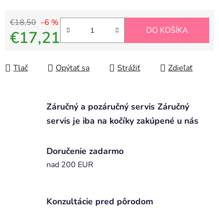
€18,50
–6 %
DO KOŠÍKA
€17,21
Jednotková cena:
Tlač
Opýtať sa
Strážiť
Zdieľať
Záručný a pozáručný servis Záručný
servis je iba na kočíky zakúpené u nás
Doručenie zadarmo
nad 200 EUR
Konzultácie pred pôrodom