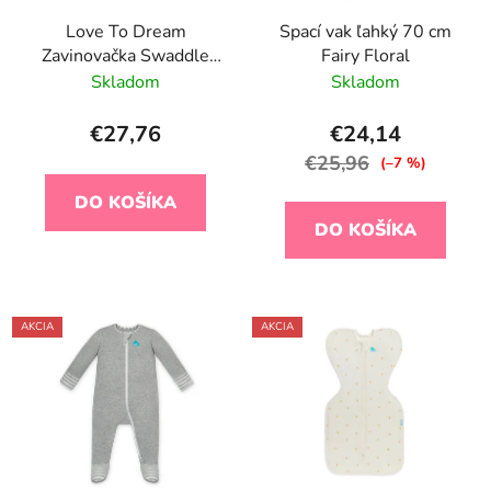
Love To Dream
Spací vak ľahký 70 cm
Zavinovačka Swaddle
Fairy Floral
UP, veľkosť M, ETAPA
Skladom
Skladom
1, biela, Original
€27,76
€24,14
€25,96
(–7 %)
DO KOŠÍKA
DO KOŠÍKA
AKCIA
AKCIA