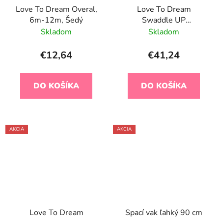
Love To Dream Overal,
Love To Dream
6m-12m, Šedý
Swaddle UP
Zavinovačka veľ. M
Skladom
Skladom
citróny, FÁZA1, 1 TOG
Bambusová viskóza
€12,64
€41,24
DO KOŠÍKA
DO KOŠÍKA
AKCIA
AKCIA
Love To Dream
Spací vak ľahký 90 cm