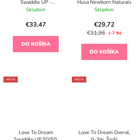
Swaddle UP -
Husa Newborn Naturals
Zavinovačka, veľkosť M
Skladom
Skladom
- krémová STAGE1 - 1
TOG Originál
€33,47
€29,72
€31,96
(–7 %)
DO KOŠÍKA
DO KOŠÍKA
AKCIA
AKCIA
Love To Dream
Love To Dream Overal,
Swaddle UP 50/50,
0-3m, Šedý