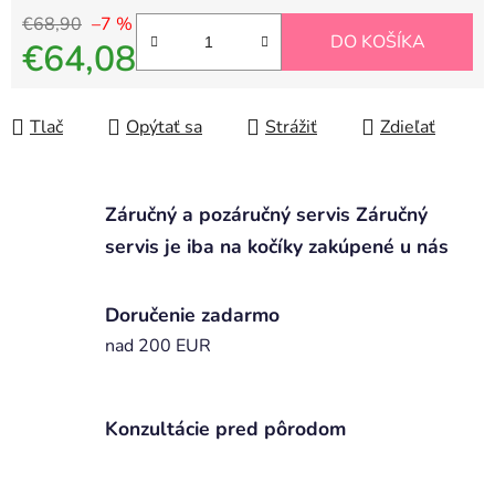
€68,90
–7 %
DO KOŠÍKA
€64,08
Jednotková cena:
Tlač
Opýtať sa
Strážiť
Zdieľať
Záručný a pozáručný servis Záručný
servis je iba na kočíky zakúpené u nás
Doručenie zadarmo
nad 200 EUR
Konzultácie pred pôrodom