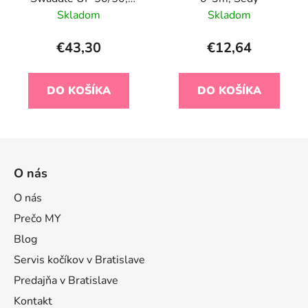
spací vak, veľkosť L,
Skladom
Skladom
šedá, 2 FÁZA,
€43,30
€12,64
DO KOŠÍKA
DO KOŠÍKA
Z
á
O nás
p
ä
O nás
t
Prečo MY
i
Blog
e
Servis kočíkov v Bratislave
Predajňa v Bratislave
Kontakt