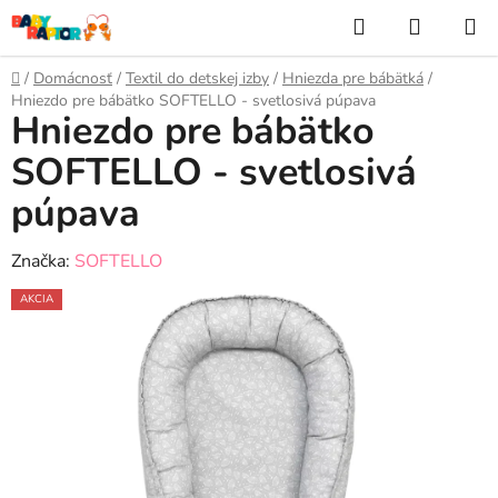
Prejsť
Hľadať
NÁKUP
na
KOŠÍK
obsah
Domov
/
Domácnosť
/
Textil do detskej izby
/
Hniezda pre bábätká
/
Hniezdo pre bábätko SOFTELLO - svetlosivá púpava
Hniezdo pre bábätko
SOFTELLO - svetlosivá
púpava
Značka:
SOFTELLO
AKCIA