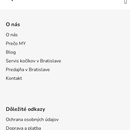
Z
á
O nás
p
ä
O nás
t
Prečo MY
i
Blog
e
Servis kočíkov v Bratislave
Predajňa v Bratislave
Kontakt
Dôležité odkazy
Ochrana osobných údajov
Doprava a platba