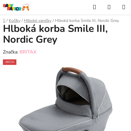
Prejsť
Hľadať
NÁKUP
na
KOŠÍK
obsah
Domov
/
Kočíky
/
Hlboké vaničky
/
Hlboká korba Smile III, Nordic Grey
Hlboká korba Smile III,
Nordic Grey
Značka:
BRITAX
AKCIA