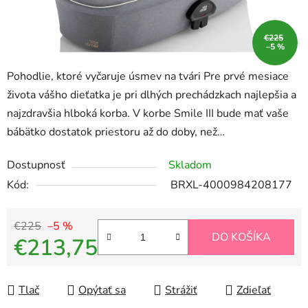
€225
–5 %
Pohodlie, ktoré vyčaruje úsmev na tvári Pre prvé mesiace
života vášho dieťatka je pri dlhých prechádzkach najlepšia a
najzdravšia hlboká korba. V korbe Smile III bude mať vaše
bábätko dostatok priestoru až do doby, než…
Dostupnosť
Skladom
Kód:
BRXL-4000984208177
€225
–5 %
DO KOŠÍKA
€213,75
Jednotková cena:
Tlač
Opýtať sa
Strážiť
Zdieľať