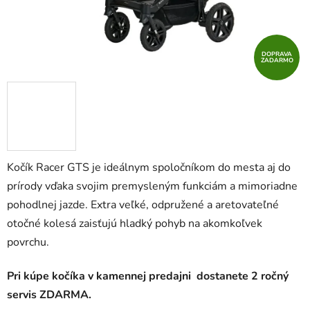
DOPRAVA
ZADARMO
Kočík Racer GTS je ideálnym spoločníkom do mesta aj do
prírody vďaka svojim premysleným funkciám a mimoriadne
pohodlnej jazde. Extra veľké, odpružené a aretovateľné
otočné kolesá zaisťujú hladký pohyb na akomkoľvek
povrchu.
Pri kúpe kočíka v kamennej predajni dostanete 2 ročný
servis ZDARMA.