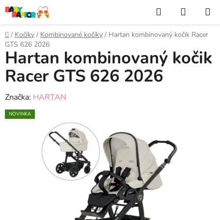
Prejsť
Hľadať
NÁKUP
na
KOŠÍK
obsah
Domov
/
Kočíky
/
Kombinované kočíky
/
Hartan kombinovaný kočik Racer
GTS 626 2026
Hartan kombinovaný kočik
Racer GTS 626 2026
Značka:
HARTAN
NOVINKA