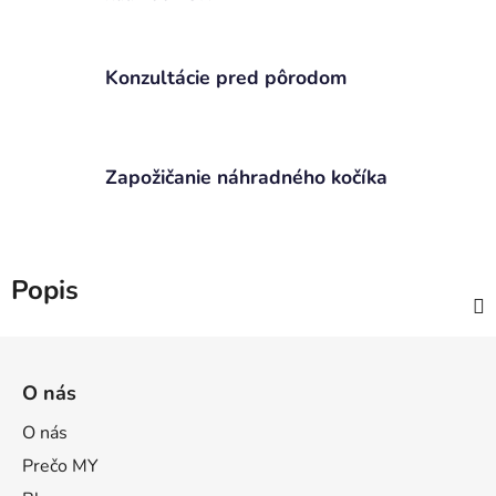
Konzultácie pred pôrodom
Zapožičanie náhradného kočíka
Popis
Z
á
O nás
p
ä
O nás
t
Prečo MY
i