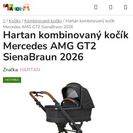
Prejsť
Hľadať
NÁKUP
na
KOŠÍK
obsah
Domov
/
Kočíky
/
Kombinované kočíky
/
Hartan kombinovaný kočík
Mercedes AMG GT2 SienaBraun 2026
Hartan kombinovaný kočík
Mercedes AMG GT2
SienaBraun 2026
Značka:
HARTAN
NOVINKA