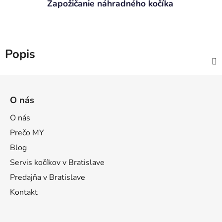
Zapožičanie náhradného kočíka
Popis
Z
á
O nás
p
ä
O nás
t
Prečo MY
i
Blog
e
Servis kočíkov v Bratislave
Predajňa v Bratislave
Kontakt