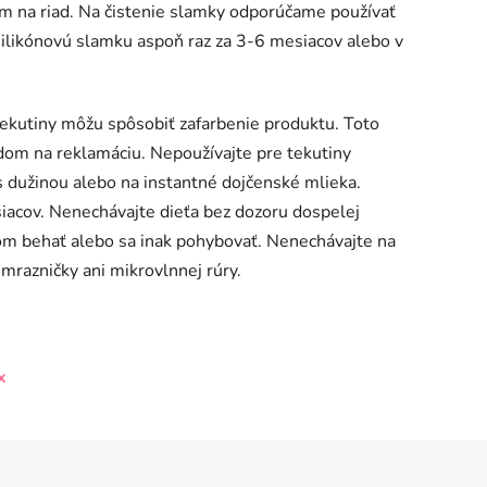
 na riad.
Na čistenie slamky odporúčame používať
ilikónovú slamku aspoň raz za 3-6 mesiacov alebo v
tekutiny môžu spôsobiť zafarbenie produktu. Toto
dom na reklamáciu. Nepoužívajte pre tekutiny
 s dužinou alebo na instantné dojčenské mlieka.
siacov. Nenechávajte dieťa bez dozoru dospelej
tom behať alebo sa inak pohybovať. Nenechávajte na
 mrazničky ani mikrovlnnej rúry.
x