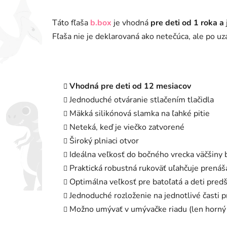
Táto fľaša
b.box
je vhodná
pre deti od 1 roka a
Fľaša nie je deklarovaná ako netečúca, ale po uz
Vhodná pre deti od 12 mesiacov
Jednoduché otváranie stlačením tlačidla
Mäkká silikónová slamka na ľahké pitie
Neteká, keď je viečko zatvorené
Široký plniaci otvor
Ideálna veľkosť do bočného vrecka väčšiny
Praktická robustná rukoväť uľahčuje prenáš
Optimálna veľkosť pre batoľatá a deti pre
Jednoduché rozloženie na jednotlivé časti 
Možno umývať v umývačke riadu (len horný