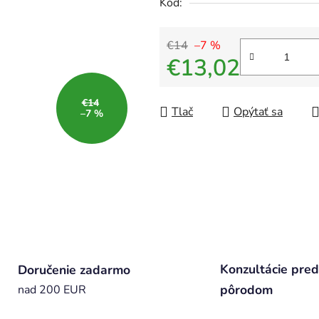
Kód:
€14
–7 %
€13,02
Jednotková cena:
€14
Tlač
Opýtať sa
–7 %
Konzultácie pred
Doručenie zadarmo
pôrodom
nad 200 EUR