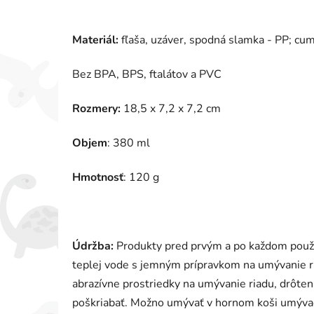
Materiál:
fľaša, uzáver, spodná slamka - PP; cum
Bez BPA, BPS, ftalátov a PVC
Rozmery:
18,5 x 7,2 x 7,2 cm
Objem
: 380 ml
Hmotnosť
: 120 g
Údržba:
Produkty pred prvým a po každom použi
teplej vode s jemným prípravkom na umývanie ri
abrazívne prostriedky na umývanie riadu, drôten
poškriabať.
Možno umývať v hornom koši umývačk