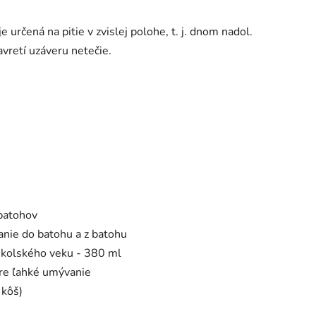
je určená na pitie v zvislej polohe, t. j. dnom nadol.
avretí uzáveru netečie.
 batohov
anie do batohu a z batohu
dškolského veku - 380 ml
pre ľahké umývanie
 kôš)