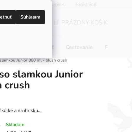
Prihlásenie
Registrácia
etnuť
Súhlasím
PRÁZDNY KOŠÍK
NÁKUPNÝ
KOŠÍK
 pitie
Domácnosť
Cestovanie
Pre mamič
o slamkou Junior 380 ml - blush crush
 so slamkou Junior
h crush
škôlke a na ihrisku.…
Skladom