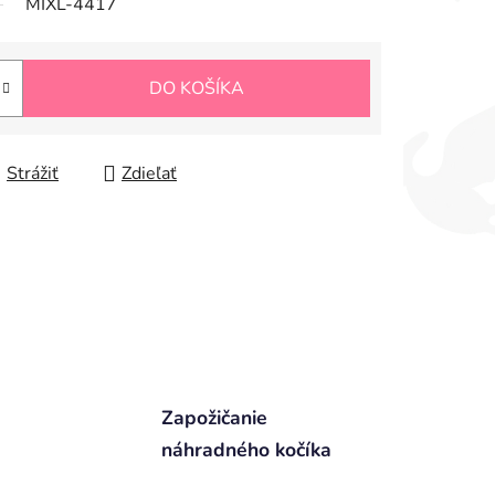
MIXL-4417
DO KOŠÍKA
Strážiť
Zdieľať
Zapožičanie
náhradného kočíka