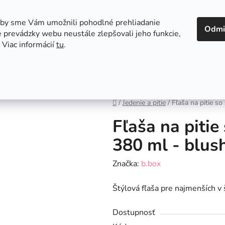
 v Bratislave
Kontakt
aby sme Vám umožnili pohodlné prehliadanie
Odmi
 prevádzky webu neustále zlepšovali jeho funkcie,
 Viac informácií
tu
.
Autosedačky
Hračky
Hygiena
Jedenie a
Domov
/
Jedenie a pitie
/
Fľaša na pitie s
Fľaša na pitie
380 ml - blus
Značka:
b.box
Štýlová fľaša pre najmenších v 
Dostupnosť