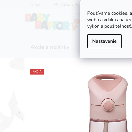
Prejsť
O nás
Predajňa v Bratislave
Servis kočíkov
na
Používame cookies, 
obsah
webu a vďaka analýze
výkon a použiteľnosť.
Nastavenie
Akcie a novinky
Zľavy
Kočíky
AKCIA