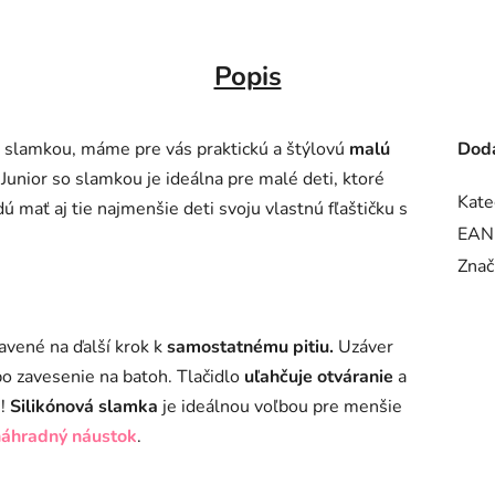
Popis
so slamkou, máme pre vás praktickú a štýlovú
malú
Doda
e Junior so slamkou je ideálna pre malé deti, ktoré
Kate
ú mať aj tie najmenšie deti svoju vlastnú fľaštičku s
EAN
Znač
ravené na ďalší krok k
samostatnému pitiu.
Uzáver
o zavesenie na batoh. Tlačidlo
uľahčuje otváranie
a
h!
Silikónová slamka
je ideálnou voľbou pre menšie
náhradný náustok
.