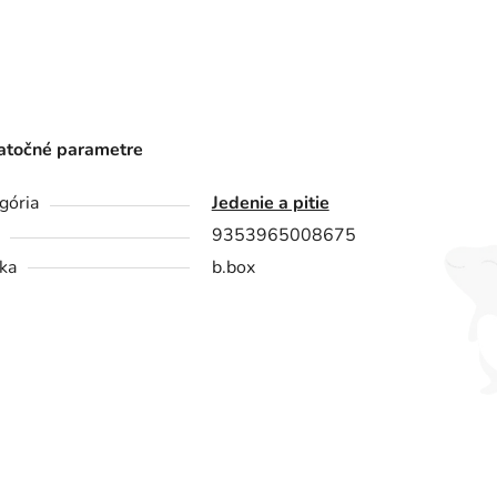
točné parametre
gória
Jedenie a pitie
9353965008675
ka
b.box