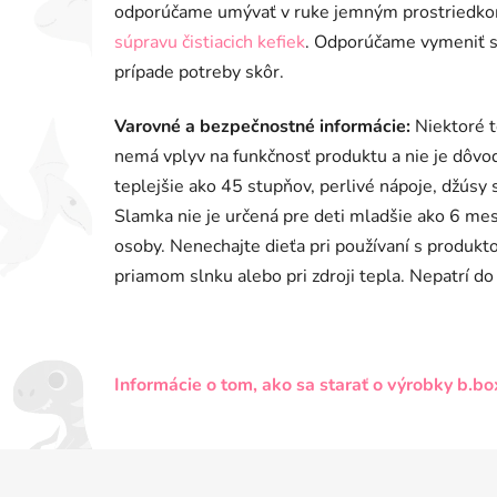
odporúčame umývať v ruke jemným prostriedkom
súpravu čistiacich kefiek
. Odporúčame vymeniť s
prípade potreby skôr.
Varovné a bezpečnostné informácie:
Niektoré 
nemá vplyv na funkčnosť produktu a nie je dôvo
teplejšie ako 45 stupňov, perlivé nápoje, džúsy
Slamka nie je určená pre deti mladšie ako 6 me
osoby. Nenechajte dieťa pri používaní s produk
priamom slnku alebo pri zdroji tepla. Nepatrí do
Informácie o tom, ako sa starať o výrobky b.bo
Z