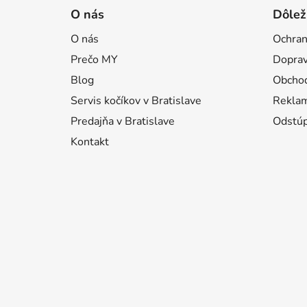
á
O nás
Dôlež
p
O nás
Ochran
ä
Prečo MY
Doprav
t
i
Blog
Obcho
e
Servis kočíkov v Bratislave
Reklam
Predajňa v Bratislave
Odstúp
Kontakt