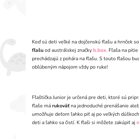
Keď sú deti veľké na dojčenskú fľašu a hrnček 
fľašu
od austrálskej značky
b.box
. Fľaša na piti
prechádzajú z pohára na fľašu. S touto fľašou bud
obľúbeným nápojom vždy po ruke!
Fľaštička Junior je určená pre deti, ktoré sú prip
fľaše má
rukoväť
na jednoduché prenášanie aleb
umožňuje deťom ľahko piť aj po veľkých dúškoc
deti a ľahko sa čistí. K fľaši si môžete zakúpiť aj