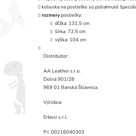
kolieska na postieľke sú potiahnuté špeciá
rozmery
postieľky:
dĺžka: 131,5 cm
šírka: 72,5 cm
výška: 104 cm
Distribútor:
AA Leather s.r.o.
Dolná 901/28
969 01 Banská Štiavnica
Výrobca:
Erbesi s.r.l.
P.I. 00216040303