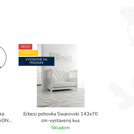
AKCIA
VÝPREDAJ
VYSTAVENÉ NA
PREDAJNI
ka
Erbesi pohovka Swarovski 143x70
eeON -
cm-vystavený kus
Skladom