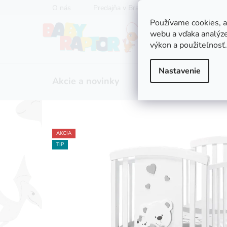
Prejsť
O nás
Predajňa v Bratislave
Servis kočíkov
na
Používame cookies, 
obsah
webu a vďaka analýze
výkon a použiteľnosť.
Nastavenie
Akcie a novinky
Zľavy
Kočíky
AKCIA
TIP