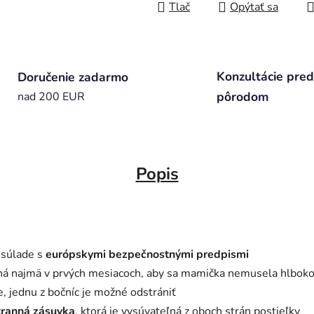
Tlač
Opýtať sa
Konzultácie pred
Doručenie zadarmo
pôrodom
nad 200 EUR
Popis
 súlade s
európskymi bezpečnostnými predpismi
dná najmä v prvých mesiacoch, aby sa mamička nemusela hlboko 
e, jednu z bočníc je možné odstrániť
tranná zásuvka
, ktorá je vysúvateľná z oboch strán postieľky