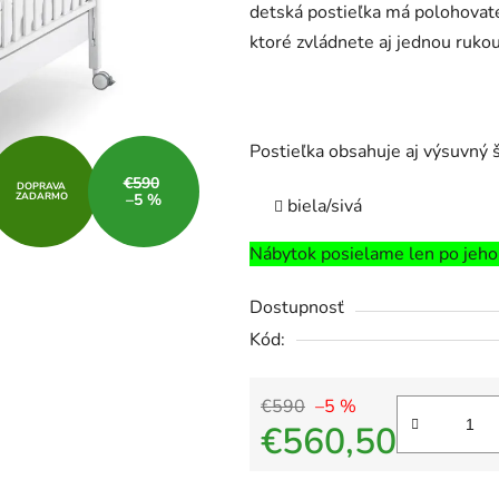
detská postieľka má polohovate
ktoré zvládnete aj jednou rukou
Postieľka obsahuje aj výsuvný š
€590
DOPRAVA
ZADARMO
–5 %
biela/sivá
Nábytok posielame len po jeho
Dostupnosť
Kód:
€590
–5 %
€560,50
Jednotková cena: