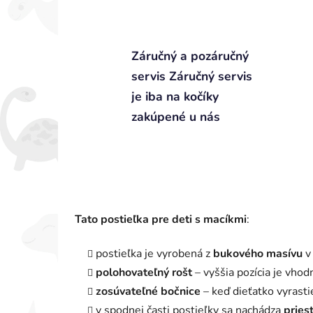
Záručný a pozáručný
servis Záručný servis
je iba na kočíky
zakúpené u nás
Tato postieľka pre deti s macíkmi
:
postieľka je vyrobená z
bukového masívu
v
polohovateľný rošt
– vyššia pozícia je vho
zosúvateľné bočnice
– keď dieťatko vyrasti
v spodnej časti postieľky sa nachádza
pries