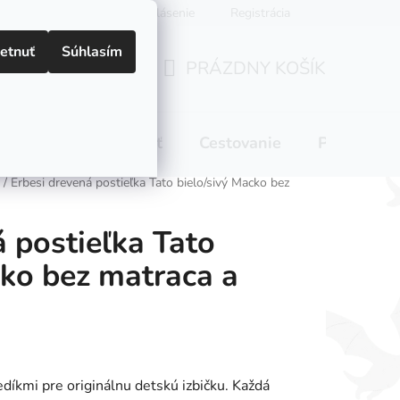
Prihlásenie
Registrácia
etnuť
Súhlasím
PRÁZDNY KOŠÍK
NÁKUPNÝ
KOŠÍK
 pitie
Domácnosť
Cestovanie
Pre mamič
/
Erbesi drevená postieľka Tato bielo/sivý Macko bez
á postieľka Tato
cko bez matraca a
íkmi pre originálnu detskú izbičku. Každá