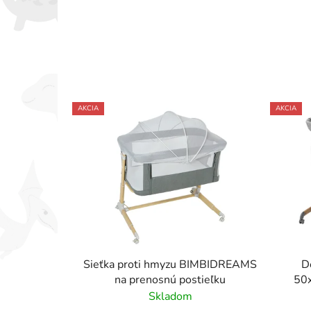
AKCIA
AKCIA
Sieťka proti hmyzu BIMBIDREAMS
D
na prenosnú postieľku
50x
Skladom