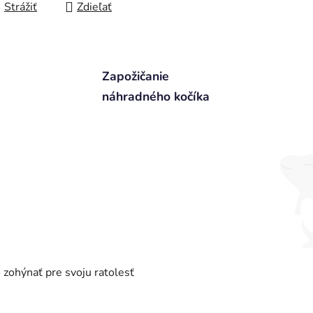
Strážiť
Zdieľať
Zapožičanie
náhradného kočíka
zohýnať pre svoju ratolesť