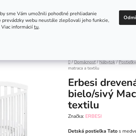
 v Bratislave
Kontakt
aby sme Vám umožnili pohodlné prehliadanie
Odmi
 prevádzky webu neustále zlepšovali jeho funkcie,
 Viac informácií
tu
.
Autosedačky
Hračky
Hygiena
Jedenie a
Domov
/
Domácnosť
/
Nábytok
/
Postieľky
matraca a textilu
Erbesi dreven
bielo/sivý Ma
textilu
Značka:
ERBESI
Detská postieľka Tato
s medved