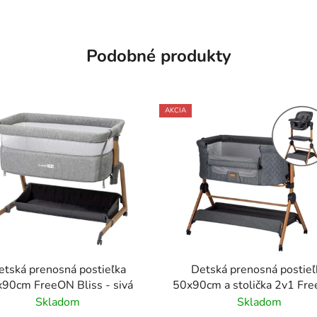
Podobné produkty
AKCIA
etská prenosná postieľka
Detská prenosná postieľ
90cm FreeON Bliss - sivá
50x90cm a stolička 2v1 Fr
sivá
Skladom
Skladom