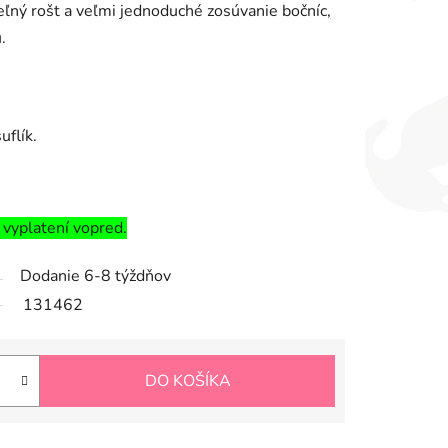
ľný rošt a veľmi jednoduché zosúvanie bočníc,
.
uflík.
 vyplatení vopred.
Dodanie 6-8 týždňov
131462
DO KOŠÍKA