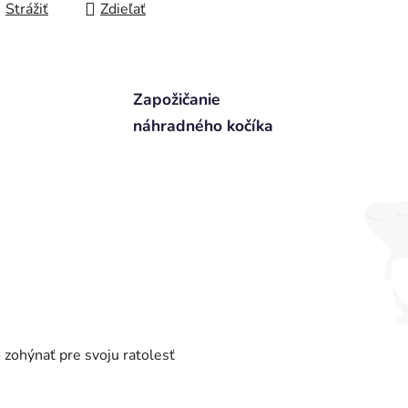
Strážiť
Zdieľať
Zapožičanie
náhradného kočíka
zohýnať pre svoju ratolesť