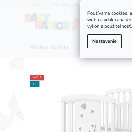
Prejsť
O nás
Predajňa v Bratislave
Servis kočíkov
na
Používame cookies, 
obsah
webu a vďaka analýze
výkon a použiteľnosť.
Nastavenie
Akcie a novinky
Zľavy
Kočíky
AKCIA
TIP