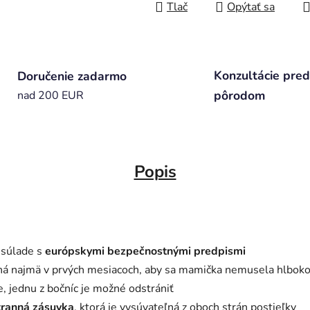
Tlač
Opýtať sa
Konzultácie pred
Doručenie zadarmo
pôrodom
nad 200 EUR
Popis
 súlade s
európskymi bezpečnostnými predpismi
dná najmä v prvých mesiacoch, aby sa mamička nemusela hlboko 
e, jednu z bočníc je možné odstrániť
tranná zásuvka
, ktorá je vysúvateľná z oboch strán postieľky