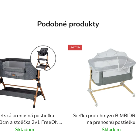
Podobné produkty
AKCIA
etská prenosná postieľka
Sieťka proti hmyzu BIMBI
cm a stolička 2v1 FreeON -
na prenosnú postieľku
sivá
Skladom
Skladom