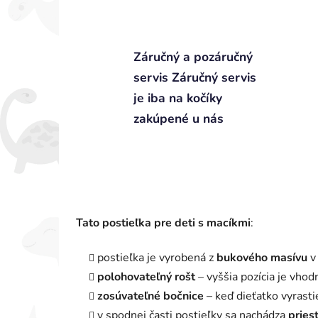
Záručný a pozáručný
servis Záručný servis
je iba na kočíky
zakúpené u nás
Tato postieľka pre deti s macíkmi
:
postieľka je vyrobená z
bukového masívu
v
polohovateľný rošt
– vyššia pozícia je vho
zosúvateľné bočnice
– keď dieťatko vyrasti
v spodnej časti postieľky sa nachádza
pries