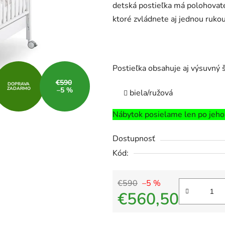
detská postieľka má polohovate
ktoré zvládnete aj jednou rukou
Postieľka obsahuje aj výsuvný š
€590
DOPRAVA
ZADARMO
–5 %
biela/ružová
Nábytok posielame len po jeho
Dostupnosť
Kód:
€590
–5 %
€560,50
Jednotková cena: