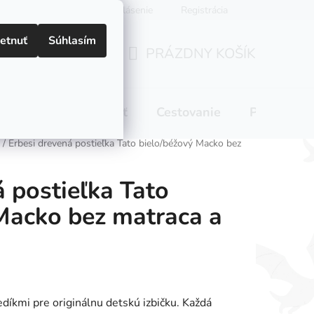
Prihlásenie
Registrácia
etnuť
Súhlasím
PRÁZDNY KOŠÍK
NÁKUPNÝ
KOŠÍK
 pitie
Domácnosť
Cestovanie
Pre mamič
/
Erbesi drevená postieľka Tato bielo/béžový Macko bez
á postieľka Tato
Macko bez matraca a
íkmi pre originálnu detskú izbičku. Každá