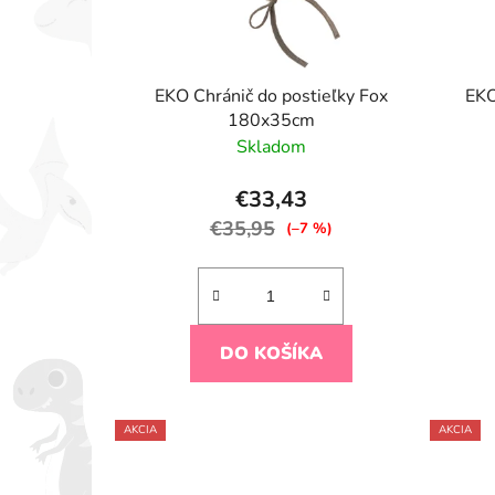
EKO Chránič do postieľky Fox
EKO
180x35cm
Skladom
€33,43
€35,95
(–7 %)
DO KOŠÍKA
AKCIA
AKCIA