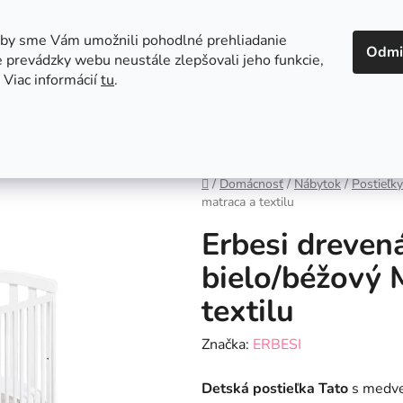
 v Bratislave
Kontakt
aby sme Vám umožnili pohodlné prehliadanie
Odmi
 prevádzky webu neustále zlepšovali jeho funkcie,
 Viac informácií
tu
.
Autosedačky
Hračky
Hygiena
Jedenie a
Domov
/
Domácnosť
/
Nábytok
/
Postieľky
matraca a textilu
Erbesi dreven
bielo/béžový 
textilu
Značka:
ERBESI
Detská postieľka Tato
s medved