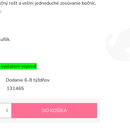
ľný rošt a veľmi jednoduché zosúvanie bočníc,
.
uflík.
 vyplatení vopred.
Dodanie 6-8 týždňov
131465
DO KOŠÍKA