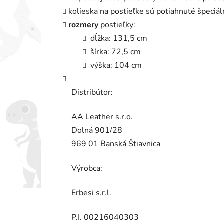
kolieska na postieľke sú potiahnuté špeciá
rozmery
postieľky:
dĺžka: 131,5 cm
šírka: 72,5 cm
výška: 104 cm
Distribútor:
AA Leather s.r.o.
Dolná 901/28
969 01 Banská Štiavnica
Výrobca:
Erbesi s.r.l.
P.I. 00216040303