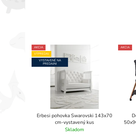
AKCIA
AKCIA
VÝPREDAJ
VYSTAVENÉ NA
PREDAJNI
Erbesi pohovka Swarovski 143x70
D
cm-vystavený kus
50x90
Skladom