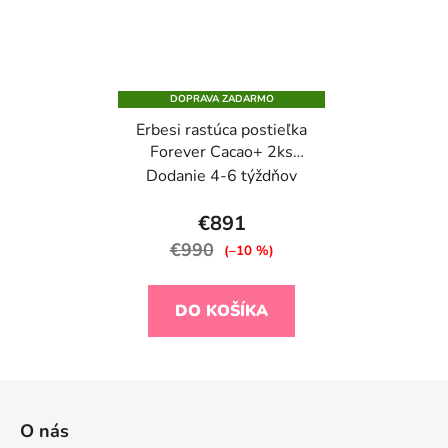
DOPRAVA ZADARMO
Erbesi rastúca postieľka
Forever Cacao+ 2ks
matracov
Dodanie 4-6 týždňov
€891
€990
(–10 %)
DO KOŠÍKA
Z
á
O nás
p