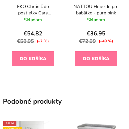
EKO Chránič do
NATTOU Hniezdo pre
postieľky Cars
bábätko - pure pink
360x35cm
Skladom
Skladom
€54,82
€36,95
€58,95
€72,99
(–7 %)
(–49 %)
DO KOŠÍKA
DO KOŠÍKA
Podobné produkty
AKCIA