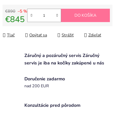
€890
–5 %
DO KOŠÍKA
€845
Jednotková cena:
Tlač
Opýtať sa
Strážiť
Zdieľať
Záručný a pozáručný servis Záručný
servis je iba na kočíky zakúpené u nás
Doručenie zadarmo
nad 200 EUR
Konzultácie pred pôrodom