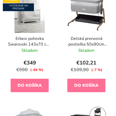
VÝPREDAJ
VYSTAVENÉ NA
PREDAJNI
Erbesi pohovka
Detská prenosná
Swarovski 143x70 cm-
postieľka 50x90cm
vystavený kus
FreeON Bliss - sivá
Skladom
Skladom
€349
€102,21
€990
€109,90
(–64 %)
(–7 %)
DO KOŠÍKA
DO KOŠÍKA