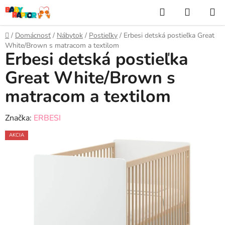
Prejsť
Hľadať
NÁKUP
na
KOŠÍK
obsah
Domov
/
Domácnosť
/
Nábytok
/
Postieľky
/
Erbesi detská postieľka Great
White/Brown s matracom a textilom
Erbesi detská postieľka
Great White/Brown s
matracom a textilom
Značka:
ERBESI
AKCIA