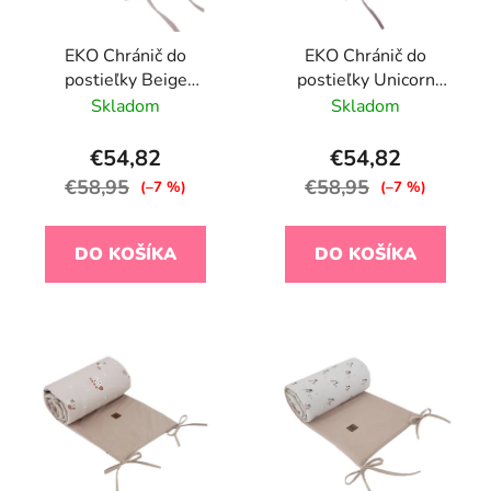
EKO Chránič do
EKO Chránič do
postieľky Beige
postieľky Unicorn
Meadow 360x35cm
360x35cm
Skladom
Skladom
€54,82
€54,82
€58,95
€58,95
(–7 %)
(–7 %)
DO KOŠÍKA
DO KOŠÍKA