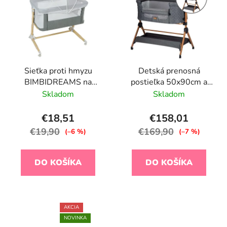
Sieťka proti hmyzu
Detská prenosná
BIMBIDREAMS na
postieľka 50x90cm a
prenosnú postieľku
stolička 2v1 FreeON -
Skladom
Skladom
sivá
€18,51
€158,01
€19,90
€169,90
(–6 %)
(–7 %)
DO KOŠÍKA
DO KOŠÍKA
AKCIA
NOVINKA