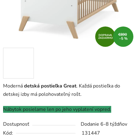
€890
DOPRAVA
ZADARMO
–5 %
Moderná
detská postieľka Great
. Každá postieľka do
detskej izby má polohovateľný rošt.
Nábytok posielame len po jeho vyplatení vopred.
Dostupnosť
Dodanie 6-8 týždňov
Kód:
131447