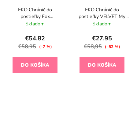
EKO Chránič do
EKO Chránič do
postieľky Fox
postieľky VELVET My
360x35cm
farm Powder pink
Skladom
Skladom
360x35 cm
€54,82
€27,95
€58,95
€58,95
(–7 %)
(–52 %)
DO KOŠÍKA
DO KOŠÍKA