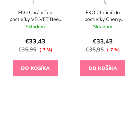
EKO Chránič do
EKO Chránič do
postieľky VELVET Bees
postieľky Cherry
Beige 180x35 cm
180x35cm
Skladom
Skladom
€33,43
€33,43
€35,95
€35,95
(–7 %)
(–7 %)
DO KOŠÍKA
DO KOŠÍKA