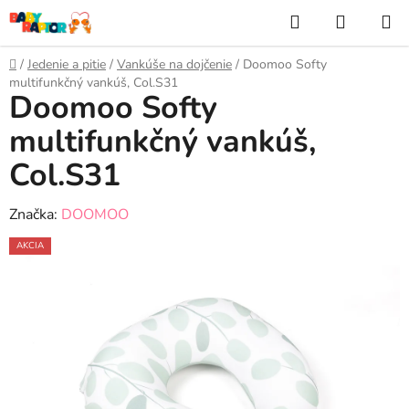
Prejsť
Hľadať
NÁKUP
na
KOŠÍK
obsah
Domov
/
Jedenie a pitie
/
Vankúše na dojčenie
/
Doomoo Softy
multifunkčný vankúš, Col.S31
Doomoo Softy
multifunkčný vankúš,
Col.S31
Značka:
DOOMOO
AKCIA