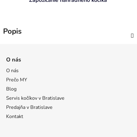
Zapožičanie náhradného kočíka
Popis
Z
á
O nás
p
ä
O nás
t
Prečo MY
i
Blog
e
Servis kočíkov v Bratislave
Predajňa v Bratislave
Kontakt