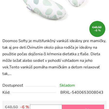
€48,50
–6 %
Doomoo Softy je multifunkčný vankúš ideálny pre mamičky,
tak aj pre deti.Ovinutím okolo pása rodiča je ideálny na
použitie počas dojčenia či kŕmenia dieťatka z fľaše. Dieťa
môže ležať alebo sedieť v pohodlí vzhľadom na jeho
vek.Tento vankúš pomáha mamičkám a deťom relaxovať
tak,…
Dostupnosť
Skladom
Kód:
BRXL-5400653008043
€48,50
–6 %