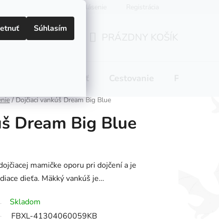
Prihlásenie
Registrácia
etnuť
Súhlasím
PRÁZDNY KOŠÍK
NÁKUPNÝ
KOŠÍK
 pitie
Domácnosť
Cestovanie
Pre mamič
enie
/
Dojčiaci vankúš Dream Big Blue
úš Dream Big Blue
ojčiacej mamičke oporu pri dojčení a je
ediace dieťa. Mäkký vankúš je…
Skladom
FBXL-41304060059KB