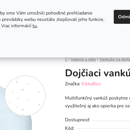
 v Bratislave
Kontakt
aby sme Vám umožnili pohodlné prehliadanie
Odmi
 prevádzky webu neustále zlepšovali jeho funkcie,
 Viac informácií
tu
.
Autosedačky
Hračky
Hygiena
Jedenie a
Domov
/
Jedenie a pitie
/
Vankúše na dojč
Dojčiaci vank
Značka:
KikkaBoo
Multifunkčný vankúš poskytne d
využiteľný aj ako opierka pre s
Dostupnosť
Kód: