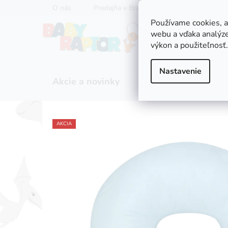
Prejsť
O nás
Predajňa v Bratislave
Servis kočíkov
na
Používame cookies, 
obsah
webu a vďaka analýze
výkon a použiteľnosť.
Nastavenie
Akcie a novinky
Zľavy
Kočíky
AKCIA