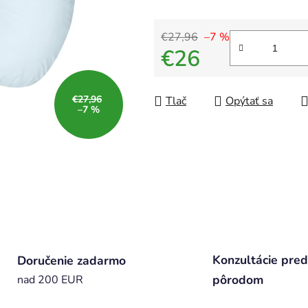
€27,96
–7 %
€26
Jednotková cena:
€27,96
Tlač
Opýtať sa
–7 %
Konzultácie pred
Doručenie zadarmo
pôrodom
nad 200 EUR