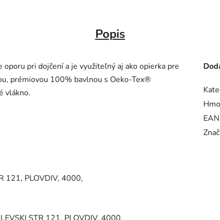
Popis
poru pri dojčení a je využiteľný aj ako opierka pre
Doda
mnou, prémiovou 100% bavlnou s Oeko-Tex®
Kate
é vlákno.
Hmo
EAN
Znač
 121, PLOVDIV, 4000,
EVSKI STR 121, PLOVDIV, 4000,