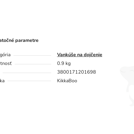
točné parametre
gória
Vankúše na dojčenie
tnosť
0.9 kg
3800171201698
ka
KikkaBoo