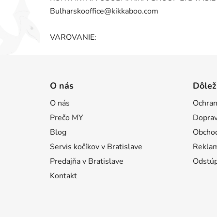
Bulharskooffice@kikkaboo.com
VAROVANIE:
Z
á
O nás
Dôlež
p
O nás
Ochran
ä
Prečo MY
Doprav
t
i
Blog
Obcho
e
Servis kočíkov v Bratislave
Reklam
Predajňa v Bratislave
Odstúp
Kontakt