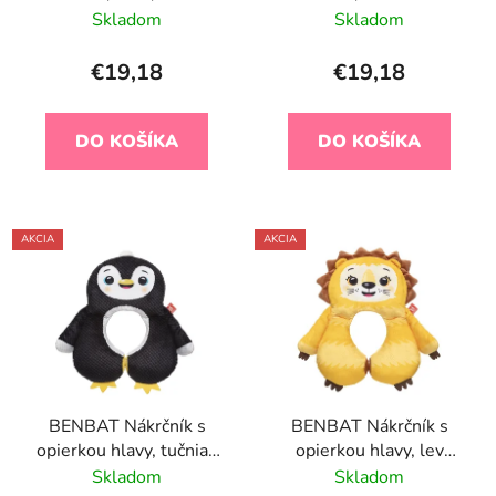
Una, od 2r+
Skladom
Skladom
€19,18
€19,18
DO KOŠÍKA
DO KOŠÍKA
AKCIA
AKCIA
BENBAT Nákrčník s
BENBAT Nákrčník s
opierkou hlavy, tučniak
opierkou hlavy, lev
Mark 1-4 r
Amadeus 1-4 r
Skladom
Skladom