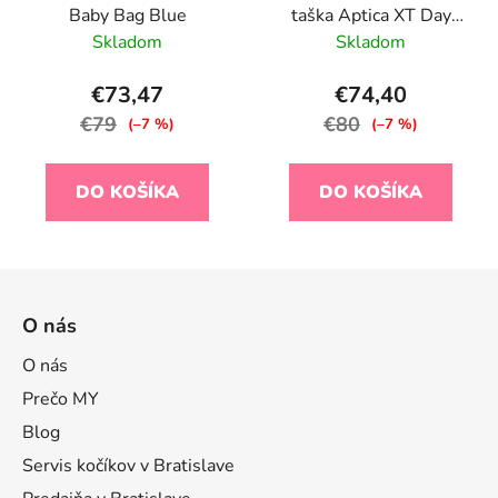
Baby Bag Blue
taška Aptica XT Day
Bag Canyon Grey
Skladom
Skladom
€73,47
€74,40
€79
€80
(–7 %)
(–7 %)
DO KOŠÍKA
DO KOŠÍKA
Z
á
O nás
p
ä
O nás
t
Prečo MY
i
Blog
e
Servis kočíkov v Bratislave