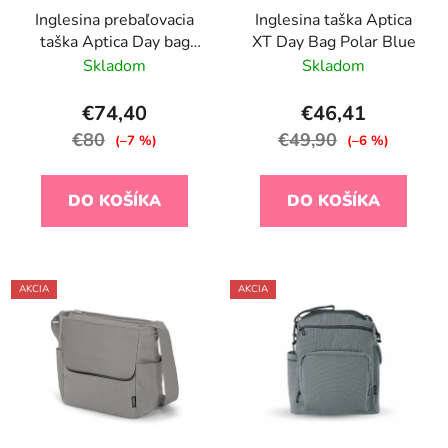
Inglesina prebaľovacia
Inglesina taška Aptica
taška Aptica Day bag
XT Day Bag Polar Blue
Crystal Grey
Skladom
Skladom
€74,40
€46,41
€80
€49,90
(–7 %)
(–6 %)
DO KOŠÍKA
DO KOŠÍKA
AKCIA
AKCIA