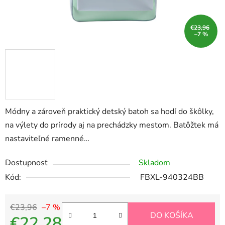
€23,96
–7 %
Módny a zároveň praktický detský batoh sa hodí do škôlky,
na výlety do prírody aj na prechádzky mestom. Batôžtek má
nastaviteľné ramenné…
Dostupnosť
Skladom
Kód:
FBXL-940324BB
€23,96
–7 %
DO KOŠÍKA
€22,28