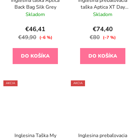
Inglesina taška Aptica
Inglesina prebaľovacia
Back Bag Silk Grey
taška Aptica XT Day
Bag Himalaya Blue
Skladom
Skladom
€46,41
€74,40
€49,90
€80
(–6 %)
(–7 %)
DO KOŠÍKA
DO KOŠÍKA
AKCIA
AKCIA
Inglesina Taška My
Inglesina prebaľovacia