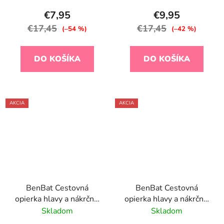
€7,95
€9,95
€17,45
€17,45
(–54 %)
(–42 %)
DO KOŠÍKA
DO KOŠÍKA
AKCIA
AKCIA
BenBat Cestovná
BenBat Cestovná
opierka hlavy a nákrčník
opierka hlavy a nákrčník
– Lev (0–12 mesiacov)
– Medvedík (0–12
Skladom
Skladom
mesiacov)