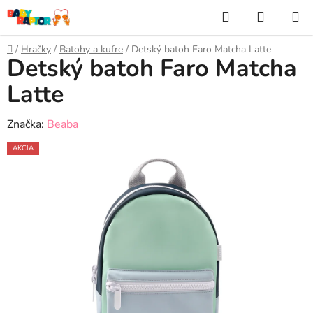
Prejsť
Hľadať
NÁKUP
na
KOŠÍK
obsah
Domov
/
Hračky
/
Batohy a kufre
/
Detský batoh Faro Matcha Latte
Detský batoh Faro Matcha
Latte
Značka:
Beaba
AKCIA