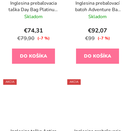
Inglesina prebaľovacia
Inglesina prebaľovací
taška Day Bag Platinum
batoh Adventure Bag
Grey
Canyon Grey
Skladom
Skladom
€74,31
€92,07
€79,90
€99
(–7 %)
(–7 %)
DO KOŠÍKA
DO KOŠÍKA
AKCIA
AKCIA