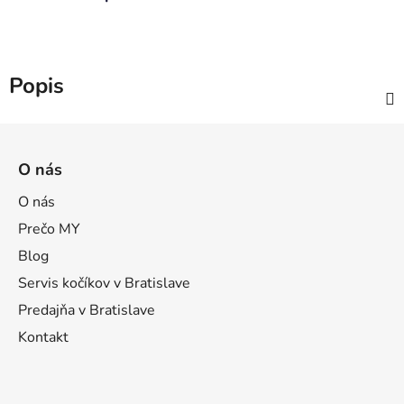
Popis
Z
á
O nás
p
ä
O nás
t
Prečo MY
i
Blog
e
Servis kočíkov v Bratislave
Predajňa v Bratislave
Kontakt