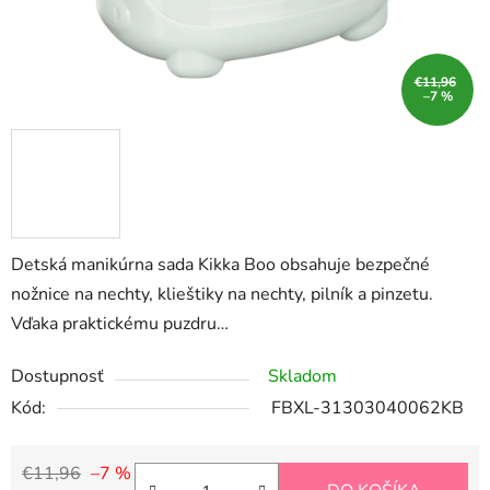
€11,96
–7 %
Detská manikúrna sada Kikka Boo obsahuje bezpečné
nožnice na nechty, klieštiky na nechty, pilník a pinzetu.
Vďaka praktickému puzdru…
Dostupnosť
Skladom
Kód:
FBXL-31303040062KB
€11,96
–7 %