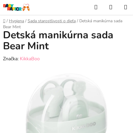
Prejsť
Hľadať
NÁKUP
na
KOŠÍK
obsah
Domov
/
Hygiena
/
Sada starostlivosti o dieťa
/
Detská manikúrna sada
Bear Mint
Detská manikúrna sada
Bear Mint
Značka:
KikkaBoo