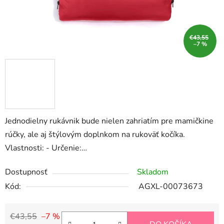
€43,55
–7 %
Jednodielny rukávnik bude nielen zahriatím pre mamičkine
rúčky, ale aj štýlovým doplnkom na rukoväť kočíka.
Vlastnosti: - Určenie:…
Dostupnosť
Skladom
Kód:
AGXL-00073673
€43,55
–7 %