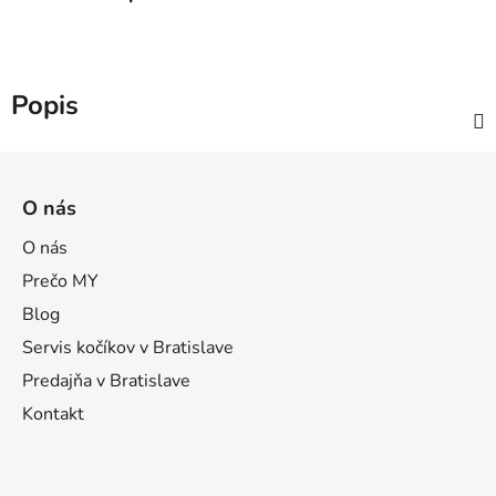
Popis
Z
á
O nás
p
ä
O nás
t
Prečo MY
i
Blog
e
Servis kočíkov v Bratislave
Predajňa v Bratislave
Kontakt