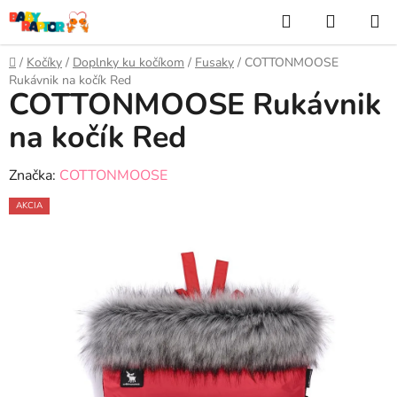
Prejsť
Hľadať
NÁKUP
na
KOŠÍK
obsah
Domov
/
Kočíky
/
Doplnky ku kočíkom
/
Fusaky
/
COTTONMOOSE
Rukávnik na kočík Red
COTTONMOOSE Rukávnik
na kočík Red
Značka:
COTTONMOOSE
AKCIA