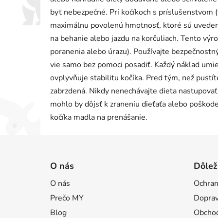
byť nebezpečné. Pri kočíkoch s príslušenstvom (v 
maximálnu povolenú hmotnosť, ktoré sú uvedené
na behanie alebo jazdu na korčuliach. Tento výr
poranenia alebo úrazu). Používajte bezpečnostný
vie samo bez pomoci posadiť. Každý náklad umie
ovplyvňuje stabilitu kočíka. Pred tým, než pustíte
zabrzdená. Nikdy nenechávajte dieťa nastupovať
mohlo by dôjsť k zraneniu dieťaťa alebo poškode
kočíka madla na prenášanie.
Z
á
O nás
Dôlež
p
O nás
Ochran
ä
Prečo MY
Doprav
t
i
Blog
Obcho