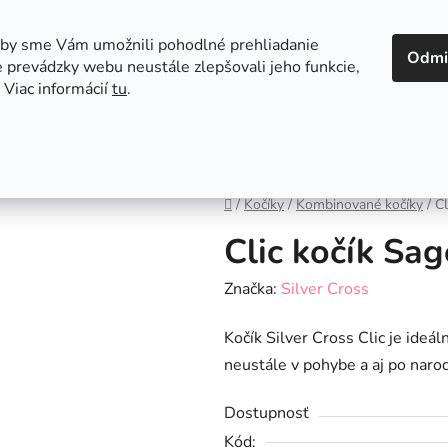
 v Bratislave
Kontakt
aby sme Vám umožnili pohodlné prehliadanie
Odmi
 prevádzky webu neustále zlepšovali jeho funkcie,
 Viac informácií
tu
.
Autosedačky
Hračky
Hygiena
Jedenie a
Domov
/
Kočíky
/
Kombinované kočíky
/
Cl
Clic kočík Sag
Značka:
Silver Cross
Kočík Silver Cross Clic je ideál
neustále v pohybe a aj po naro
Dostupnosť
Kód: