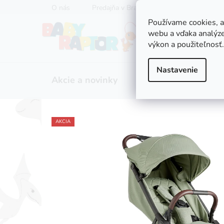
Prejsť
O nás
Predajňa v Bratislave
Servis kočíkov
na
Používame cookies, 
obsah
webu a vďaka analýze
výkon a použiteľnosť.
Nastavenie
Akcie a novinky
Zľavy
Kočíky
AKCIA