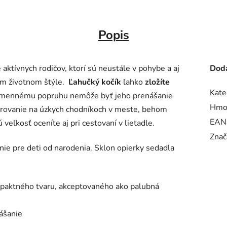
Popis
aktívnych rodičov, ktorí sú neustále v pohybe a aj
Doda
jom životnom štýle.
Ľahučký kočík
ľahko
zložíte
Kate
amennému popruhu nemôže byť jeho prenášanie
Hmo
vrovanie na úzkych chodníkoch v meste, behom
EAN
 veľkosť oceníte aj pri cestovaní v lietadle.
Znač
ie pre deti od narodenia. Sklon opierky sedadla
paktného tvaru, akceptovaného ako palubná
ášanie