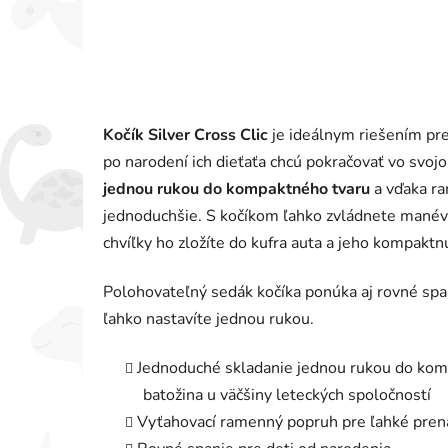
Kočík Silver Cross Clic
je ideálnym riešením pre 
po narodení ich dieťaťa chcú pokračovať vo svo
jednou rukou do kompaktného tvaru
a vďaka r
jednoduchšie. S kočíkom ľahko zvládnete mané
chvíľky ho zložíte do kufra auta a jeho kompaktnú
Polohovateľný sedák kočíka ponúka aj rovné span
ľahko nastavíte jednou rukou.
Jednoduché skladanie jednou rukou do kom
batožina u väčšiny leteckých spoločností
Vyťahovací ramenný popruh pre ľahké pren