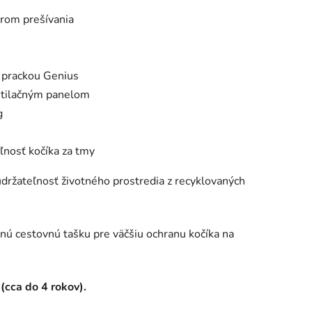
rom prešívania
 prackou Genius
ntilačným panelom
g
ľnosť kočíka za tmy
udržateľnosť životného prostredia z recyklovaných
ú cestovnú tašku pre väčšiu ochranu kočíka na
(cca do 4 rokov).