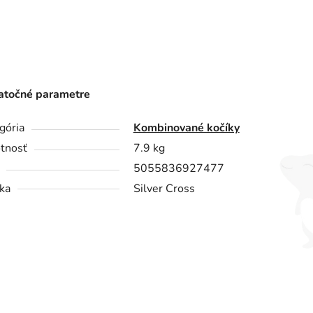
točné parametre
gória
Kombinované kočíky
tnosť
7.9 kg
5055836927477
ka
Silver Cross