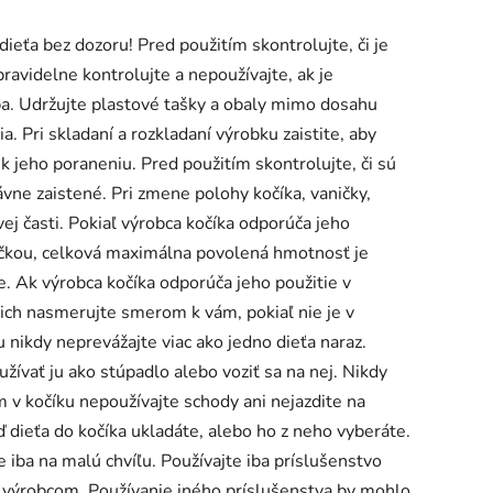
a bez dozoru! Pred použitím skontrolujte, či je
ravidelne kontrolujte a nepoužívajte, ak je
ba. Udržujte plastové tašky a obaly mimo dosahu
ia. Pri skladaní a rozkladaní výrobku zaistite, aby
 k jeho poraneniu. Pred použitím skontrolujte, či sú
vne zaistené. Pri zmene polohy kočíka, vaničky,
ej časti. Pokiaľ výrobca kočíka odporúča jeho
ačkou, celková maximálna povolená hmotnosť je
 Ak výrobca kočíka odporúča jeho použitie v
ich nasmerujte smerom k vám, pokiaľ nie je v
 nikdy neprevážajte viac ako jedno dieťa naraz.
žívať ju ako stúpadlo alebo voziť sa na nej. Nikdy
m v kočíku nepoužívajte schody ani nejazdite na
 dieťa do kočíka ukladáte, alebo ho z neho vyberáte.
e iba na malú chvíľu. Používajte iba príslušenstvo
 výrobcom. Používanie iného príslušenstva by mohlo