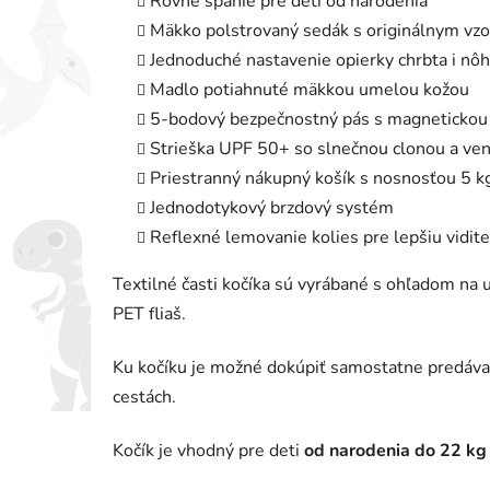
Rovné spanie pre deti od narodenia
Mäkko polstrovaný sedák s originálnym vzo
Jednoduché nastavenie opierky chrbta i nôh
Madlo potiahnuté mäkkou umelou kožou
5-bodový bezpečnostný pás s magnetickou
Strieška UPF 50+ so slnečnou clonou a ve
Priestranný nákupný košík s nosnosťou 5 k
Jednodotykový brzdový systém
Reflexné lemovanie kolies pre lepšiu vidite
Textilné časti kočíka sú vyrábané s ohľadom na 
PET fliaš.
Ku kočíku je možné dokúpiť samostatne predávan
cestách.
Kočík je vhodný pre deti
od narodenia do 22 kg 