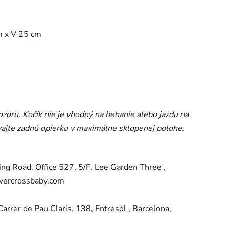
m x V 25 cm
zoru. Kočík nie je vhodný na behanie alebo jazdu na
žívajte zadnú opierku v maximálne sklopenej polohe.
ng Road, Office 527, 5/F, Lee Garden Three ,
vercrossbaby.com
er de Pau Claris, 138, Entresòl , Barcelona,