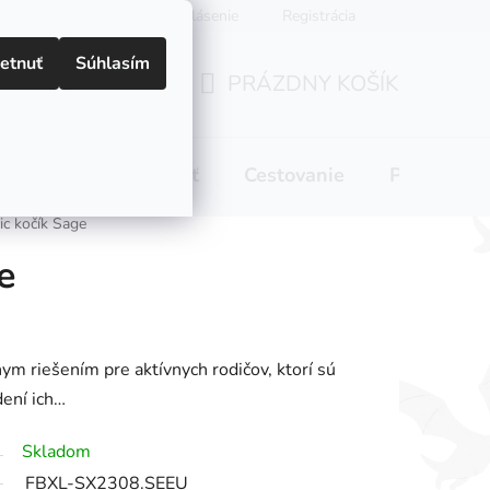
Prihlásenie
Registrácia
etnuť
Súhlasím
PRÁZDNY KOŠÍK
NÁKUPNÝ
KOŠÍK
 pitie
Domácnosť
Cestovanie
Pre mamič
ic kočík Sage
e
nym riešením pre aktívnych rodičov, ktorí sú
dení ich…
Skladom
FBXL-SX2308.SEEU