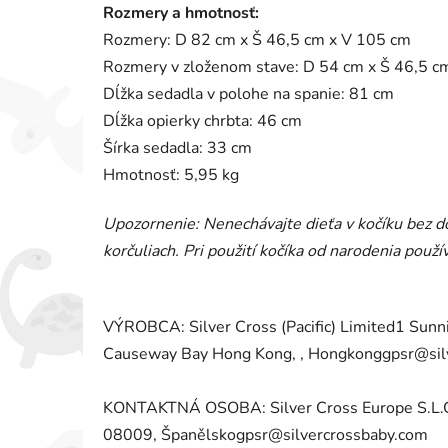
Rozmery a hmotnosť:
Rozmery: D 82 cm x Š 46,5 cm x V 105 cm
Rozmery v zloženom stave: D 54 cm x Š 46,5 c
Dĺžka sedadla v polohe na spanie: 81 cm
Dĺžka opierky chrbta: 46 cm
Šírka sedadla: 33 cm
Hmotnosť: 5,95 kg
Upozornenie: Nenechávajte dieťa v kočíku bez do
korčuliach. Pri použití kočíka od narodenia pou
VÝROBCA: Silver Cross (Pacific) Limited1 Sunni
Causeway Bay Hong Kong, , Hongkonggpsr@sil
KONTAKTNÁ OSOBA: Silver Cross Europe S.L.Carr
08009, Španělskogpsr@silvercrossbaby.com