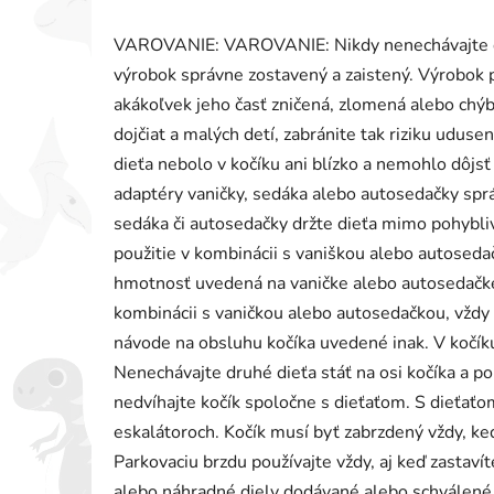
VAROVANIE: VAROVANIE: Nikdy nenechávajte dieť
výrobok správne zostavený a zaistený. Výrobok p
akákoľvek jeho časť zničená, zlomená alebo chý
dojčiat a malých detí, zabránite tak riziku udusen
dieťa nebolo v kočíku ani blízko a nemohlo dôjsť
adaptéry vaničky, sedáka alebo autosedačky sprá
sedáka či autosedačky držte dieťa mimo pohybliv
použitie v kombinácii s vaniškou alebo autosed
hmotnosť uvedená na vaničke alebo autosedačke.
kombinácii s vaničkou alebo autosedačkou, vždy 
návode na obsluhu kočíka uvedené inak. V kočíku
Nenechávajte druhé dieťa stáť na osi kočíka a pou
nedvíhajte kočík spoločne s dieťaťom. S dieťaťo
eskalátoroch. Kočík musí byť zabrzdený vždy, keď
Parkovaciu brzdu používajte vždy, aj keď zastavít
alebo náhradné diely dodávané alebo schválené