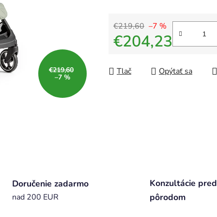
€219,60
–7 %
€204,23
Jednotková cena:
€219,60
Tlač
Opýtať sa
–7 %
Konzultácie pred
Doručenie zadarmo
pôrodom
nad 200 EUR