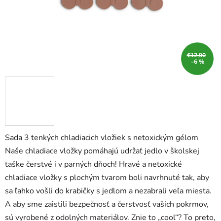
€12,90
–6 %
Sada 3 tenkých chladiacich vložiek s netoxickým gélom
Naše chladiace vložky pomáhajú udržať jedlo v školskej
taške čerstvé i v parných dňoch! Hravé a netoxické
chladiace vložky s plochým tvarom boli navrhnuté tak, aby
sa ľahko vošli do krabičky s jedlom a nezabrali veľa miesta.
A aby sme zaistili bezpečnosť a čerstvosť vašich pokrmov,
sú vyrobené z odolných materiálov. Znie to „cool“? To preto,