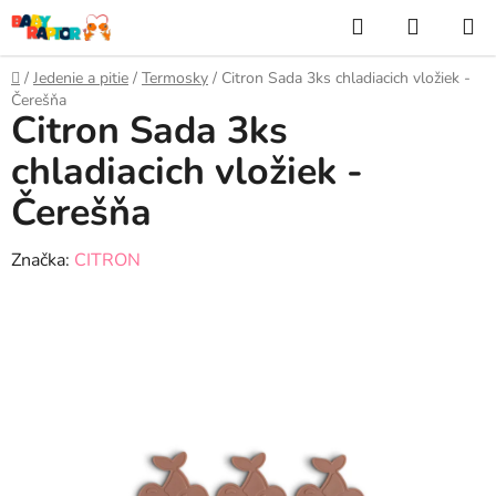
Prejsť
Hľadať
NÁKUP
na
KOŠÍK
obsah
Domov
/
Jedenie a pitie
/
Termosky
/
Citron Sada 3ks chladiacich vložiek -
Čerešňa
Citron Sada 3ks
chladiacich vložiek -
Čerešňa
Značka:
CITRON