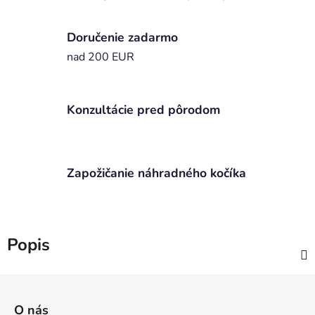
Doručenie zadarmo
nad 200 EUR
Konzultácie pred pôrodom
Zapožičanie náhradného kočíka
Popis
Z
á
O nás