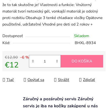
že to tak skutočne je! Vlastnosti a funkcie: Vnútorný
materiál tvorí netoxický gél, vonkajší materiál je odolný
proti rozbitiu Obsahuje 3 tenké chladiace vložky Opätovne
použiteľné, udržateľné Vhodné pre deti od 2 rokov +
Dostupnosť
Skladom
Kód:
BHXL-8934
€12,90
–6 %
DO KOŠÍKA
€12
Jednotková cena:
Tlač
Opýtať sa
Strážiť
Zdieľať
Záručný a pozáručný servis Záručný
servis je iba na kočíky zakúpené u nás