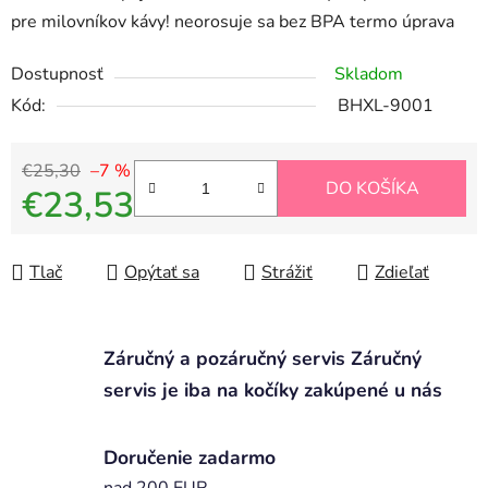
pre milovníkov kávy! neorosuje sa bez BPA termo úprava
Dostupnosť
Skladom
Kód:
BHXL-9001
€25,30
–7 %
DO KOŠÍKA
€23,53
Jednotková cena:
Tlač
Opýtať sa
Strážiť
Zdieľať
Záručný a pozáručný servis Záručný
servis je iba na kočíky zakúpené u nás
Doručenie zadarmo
nad 200 EUR