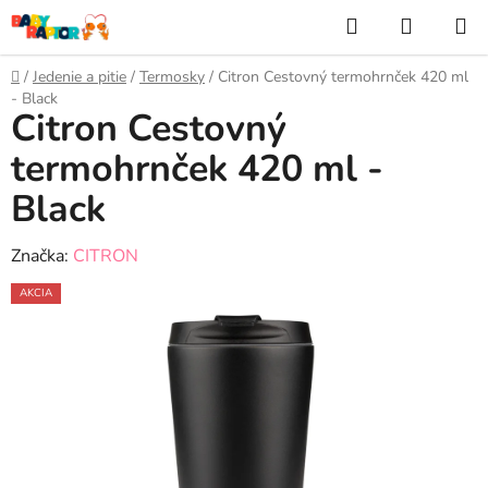
Prejsť
Hľadať
NÁKUP
na
KOŠÍK
obsah
Domov
/
Jedenie a pitie
/
Termosky
/
Citron Cestovný termohrnček 420 ml
- Black
Citron Cestovný
termohrnček 420 ml -
Black
Značka:
CITRON
AKCIA