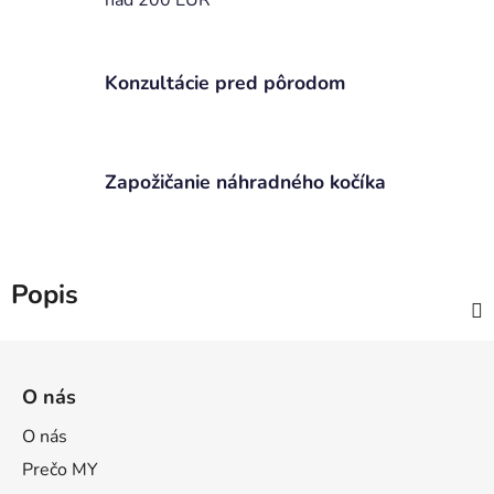
Konzultácie pred pôrodom
Zapožičanie náhradného kočíka
Popis
Z
á
O nás
p
ä
O nás
t
Prečo MY