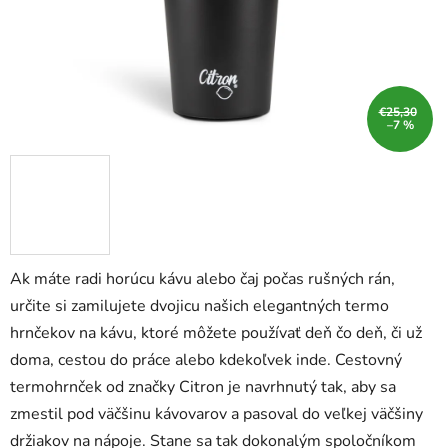
€25,30
–7 %
Ak máte radi horúcu kávu alebo čaj počas rušných rán,
určite si zamilujete dvojicu našich elegantných termo
hrnčekov na kávu, ktoré môžete používať deň čo deň, či už
doma, cestou do práce alebo kdekoľvek inde. Cestovný
termohrnček od značky Citron je navrhnutý tak, aby sa
zmestil pod väčšinu kávovarov a pasoval do veľkej väčšiny
držiakov na nápoje. Stane sa tak dokonalým spoločníkom