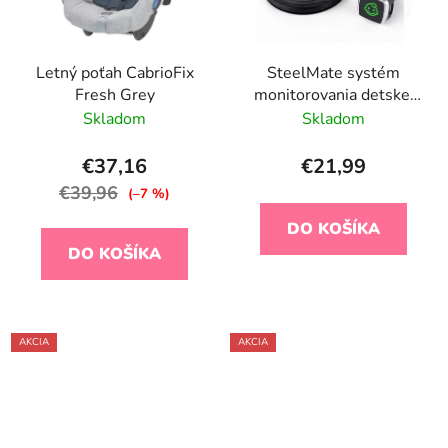
Letný poťah CabrioFix
SteelMate systém
Fresh Grey
monitorovania detskej
autosedačky BSA-1
Skladom
Skladom
€37,16
€21,99
€39,96
(–7 %)
DO KOŠÍKA
DO KOŠÍKA
AKCIA
AKCIA