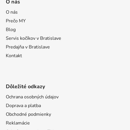
O nás
p
ä
O nás
t
Prečo MY
i
Blog
e
Servis kočíkov v Bratislave
Predajňa v Bratislave
Kontakt
Dôležité odkazy
Ochrana osobných údajov
Doprava a platba
Obchodné podmienky
Reklamácie