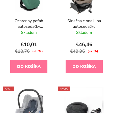
Ochranný poťah
Slnečná clona L na
autosedačky
autosedačku
antitermálna Botanic
Skladom
Skladom
€10,01
€46,46
€10,76
€49,96
(–6 %)
(–7 %)
DO KOŠÍKA
DO KOŠÍKA
AKCIA
AKCIA