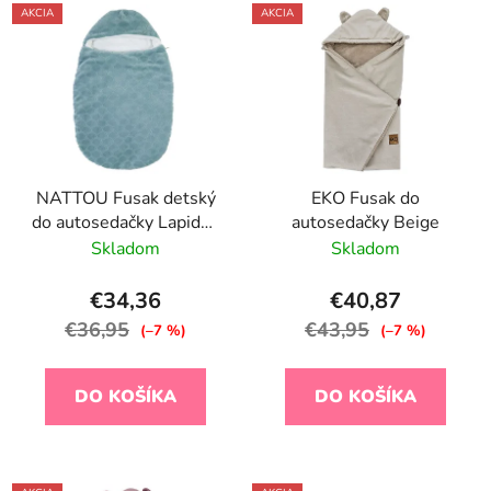
AKCIA
AKCIA
NATTOU Fusak detský
EKO Fusak do
do autosedačky Lapidou
autosedačky Beige
coppergreen 70 cm
Skladom
Skladom
€34,36
€40,87
€36,95
€43,95
(–7 %)
(–7 %)
DO KOŠÍKA
DO KOŠÍKA