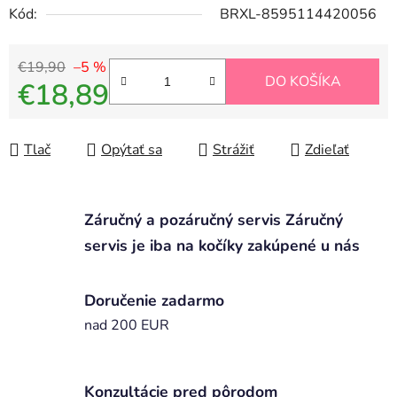
Kód:
BRXL-8595114420056
€19,90
–5 %
DO KOŠÍKA
€18,89
Jednotková cena:
Tlač
Opýtať sa
Strážiť
Zdieľať
Záručný a pozáručný servis Záručný
servis je iba na kočíky zakúpené u nás
Doručenie zadarmo
nad 200 EUR
Konzultácie pred pôrodom