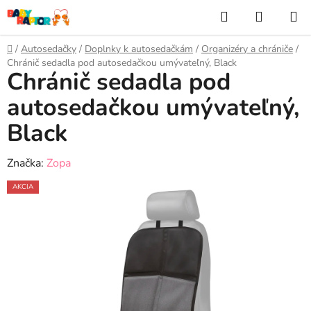
Prejsť
Hľadať
NÁKUP
na
KOŠÍK
obsah
Domov
/
Autosedačky
/
Doplnky k autosedačkám
/
Organizéry a chrániče
/
Chránič sedadla pod autosedačkou umývateľný, Black
Chránič sedadla pod
autosedačkou umývateľný,
Black
Značka:
Zopa
AKCIA