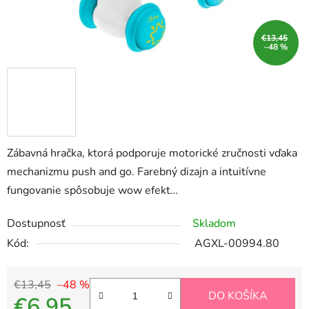
€13,45
–48 %
Zábavná hračka, ktorá podporuje motorické zručnosti vďaka
mechanizmu push and go. Farebný dizajn a intuitívne
fungovanie spôsobuje wow efekt…
Dostupnosť
Skladom
Kód:
AGXL-00994.80
€13,45
–48 %
DO KOŠÍKA
€6,95