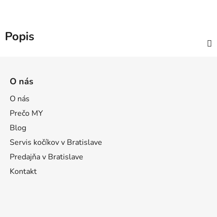
Popis
Z
á
O nás
p
ä
O nás
t
Prečo MY
i
Blog
e
Servis kočíkov v Bratislave
Predajňa v Bratislave
Kontakt