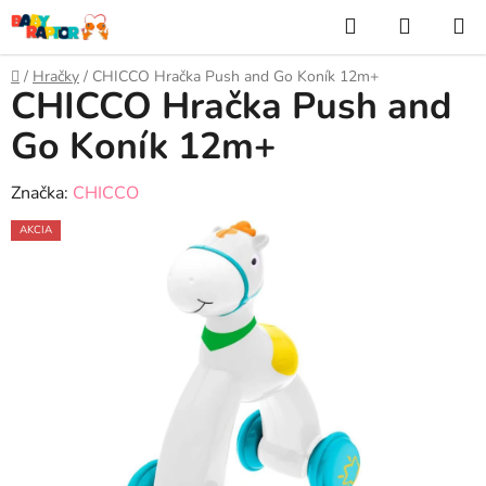
Prejsť
Hľadať
NÁKUP
na
KOŠÍK
obsah
Domov
/
Hračky
/
CHICCO Hračka Push and Go Koník 12m+
CHICCO Hračka Push and
Go Koník 12m+
Značka:
CHICCO
AKCIA