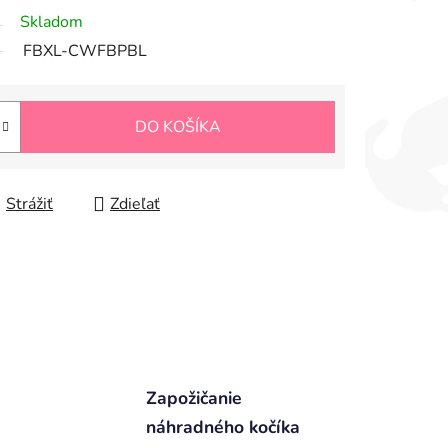
Skladom
FBXL-CWFBPBL
DO KOŠÍKA
Strážiť
Zdieľať
Zapožičanie
náhradného kočíka