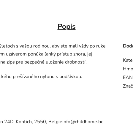
Popis
výletoch s vašou rodinou, aby ste mali vždy po ruke
Doda
m uzáverom ponúka ľahký prístup zhora, jej
Kate
na zips pre bezpečné uloženie drobností.
Hmo
ického prešívaného nylonu s podšívkou.
EAN
Znač
24D, Kontich, 2550, Belgieinfo@childhome.be