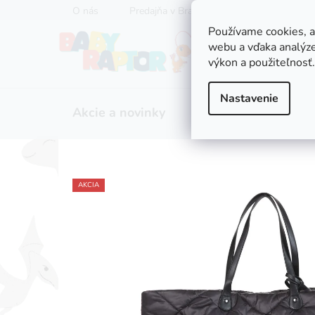
Prejsť
O nás
Predajňa v Bratislave
Servis kočíkov
na
Používame cookies, 
obsah
webu a vďaka analýze
výkon a použiteľnosť.
Nastavenie
Akcie a novinky
Zľavy
Kočíky
AKCIA