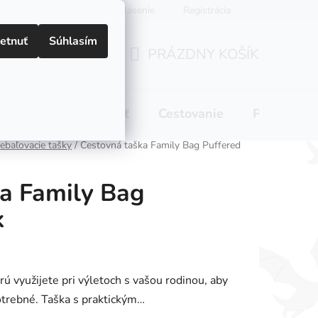
Prihlásenie
Registrácia
etnuť
Súhlasím
PRÁZDNY KOŠÍK
NÁKUPNÝ
KOŠÍK
 pitie
Domácnosť
Cestovanie
Pre mamič
ebaľovacie tašky
/
Cestovná taška Family Bag Puffered
a Family Bag
k
rú využijete pri výletoch s vašou rodinou, aby
otrebné. Taška s praktickým…