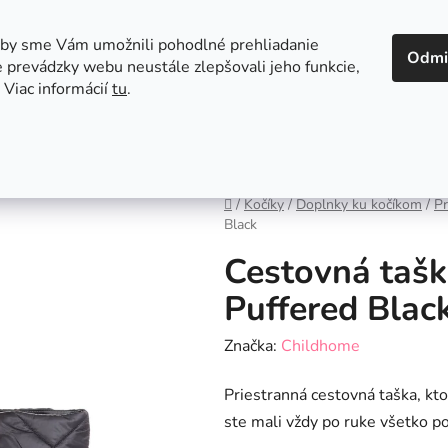
 v Bratislave
Kontakt
aby sme Vám umožnili pohodlné prehliadanie
Odmi
 prevádzky webu neustále zlepšovali jeho funkcie,
 Viac informácií
tu
.
Autosedačky
Hračky
Hygiena
Jedenie a
Domov
/
Kočíky
/
Doplnky ku kočíkom
/
Pr
Black
Cestovná tašk
Puffered Blac
Značka:
Childhome
Priestranná cestovná taška, kto
ste mali vždy po ruke všetko p