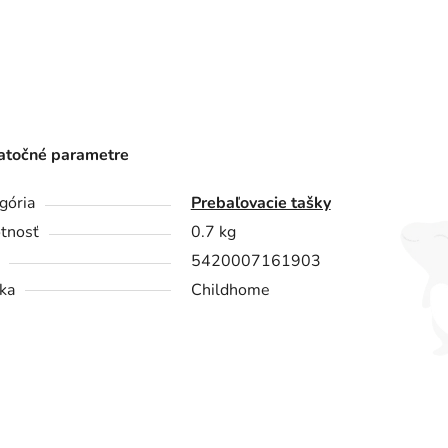
točné parametre
gória
Prebaľovacie tašky
tnosť
0.7 kg
5420007161903
ka
Childhome