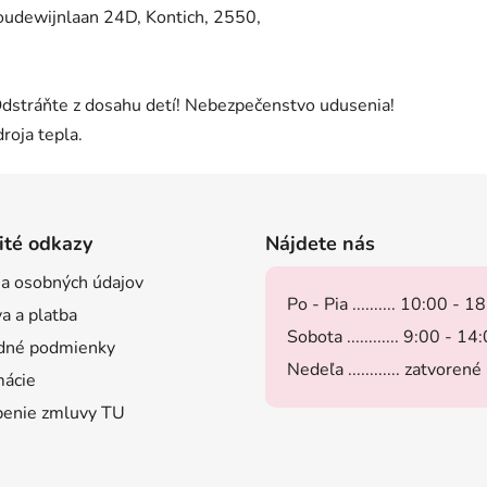
wijnlaan 24D, Kontich, 2550,
stráňte z dosahu detí! Nebezpečenstvo udusenia!
roja tepla.
ité odkazy
Nájdete nás
a osobných údajov
Po - Pia .......... 10:00 - 1
a a platba
Sobota ............ 9:00 - 14
dné podmienky
Nedeľa ............ zatvorené
ácie
enie zmluvy TU