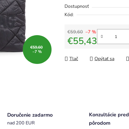
Dostupnosť
Kód:
€59,60
–7 %
€55,43
€59,60
Jednotková cena:
–7 %
Tlač
Opýtať sa
Konzultácie pred
Doručenie zadarmo
pôrodom
nad 200 EUR