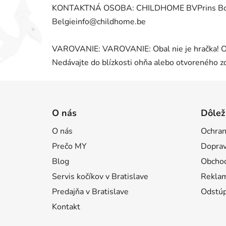
KONTAKTNÁ OSOBA: CHILDHOME BVPrins Boude
Belgieinfo@childhome.be
VAROVANIE: VAROVANIE: Obal nie je hračka! Od
Nedávajte do blízkosti ohňa alebo otvoreného zd
Z
á
O nás
Dôlež
p
O nás
Ochran
ä
Prečo MY
Doprav
t
i
Blog
Obcho
e
Servis kočíkov v Bratislave
Reklam
Predajňa v Bratislave
Odstúp
Kontakt