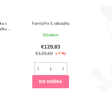
ka s
FamilyFix S základňa
ačku -
Skladom
€129,83
€139,60
(–7 %)
DO KOŠÍKA