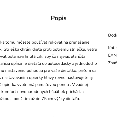
Popis
Doda
vďaka tomu môžete používať rukoväť na prenášanie
Kate
k. Strieška chráni dieťa proti ostrému slniečku, vetru
EAN
 bola navrhnutá tak, aby čo najviac uľahčila
Znač
ahčia upínanie dieťaťa do autosedačky a jednoducho
u nastaveniu pohodlia pre vaše dieťatko, pričom sa
 s nastavovaním opierky hlavy rovno nastavujete aj
á opierka vyplnená pamäťovou penou . V zadnej
re komfort novonarodených bábätiek prichádza
kou s použitím až do 75 cm výšky dieťaťa.