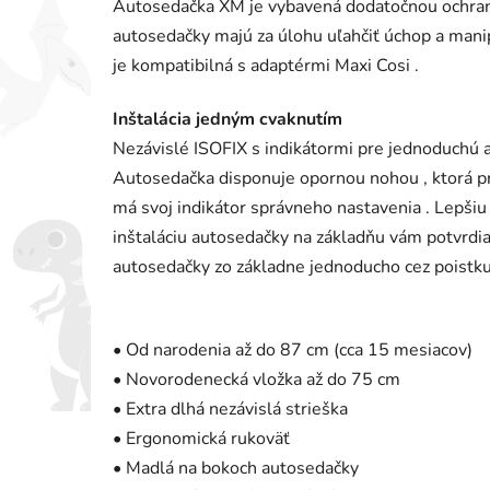
Autosedačka XM je vybavená dodatočnou ochrano
autosedačky majú za úlohu uľahčiť úchop a manip
je kompatibilná s adaptérmi Maxi Cosi .
Inštalácia jedným cvaknutím
Nezávislé ISOFIX s indikátormi pre jednoduchú a
Autosedačka disponuje opornou nohou , ktorá pri
má svoj indikátor správneho nastavenia . Lepšiu 
inštaláciu autosedačky na základňu vám potvrdia 
autosedačky zo základne jednoducho cez poistku
• Od narodenia až do 87 cm (cca 15 mesiacov)
• Novorodenecká vložka až do 75 cm
• Extra dlhá nezávislá strieška
• Ergonomická rukoväť
• Madlá na bokoch autosedačky