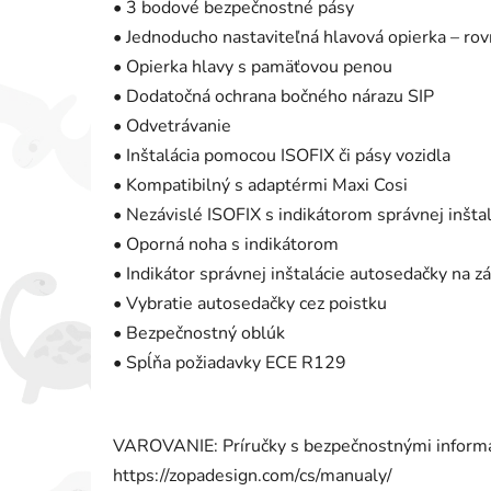
• 3 bodové bezpečnostné pásy
• Jednoducho nastaviteľná hlavová opierka – rov
• Opierka hlavy s pamäťovou penou
• Dodatočná ochrana bočného nárazu SIP
• Odvetrávanie
• Inštalácia pomocou ISOFIX či pásy vozidla
• Kompatibilný s adaptérmi Maxi Cosi
• Nezávislé ISOFIX s indikátorom správnej inšta
• Oporná noha s indikátorom
• Indikátor správnej inštalácie autosedačky na z
• Vybratie autosedačky cez poistku
• Bezpečnostný oblúk
• Spĺňa požiadavky ECE R129
VAROVANIE: Príručky s bezpečnostnými informác
https://zopadesign.com/cs/manualy/