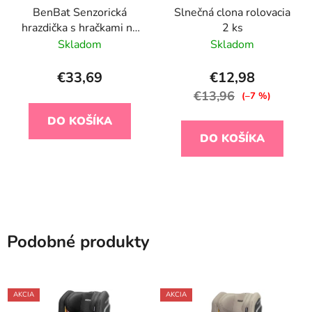
BenBat Senzorická
Slnečná clona rolovacia
hrazdička s hračkami na
2 ks
kočík a autosedačku -
Skladom
Skladom
koala
€33,69
€12,98
€13,96
(–7 %)
DO KOŠÍKA
DO KOŠÍKA
Podobné produkty
AKCIA
AKCIA