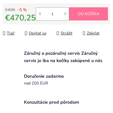
€495
–5 %
DO KOŠÍKA
€470,25
Jednotková cena:
Tlač
Opýtať sa
Strážiť
Zdieľať
Záručný a pozáručný servis Záručný
servis je iba na kočíky zakúpené u nás
Doručenie zadarmo
nad 200 EUR
Konzultácie pred pôrodom