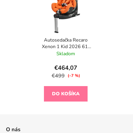
Autosedačka Recaro
Xenon 1 Kid 2026 61-
125cm Vibrant Orange
Skladom
€464,07
€499
(–7 %)
DO KOŠÍKA
Z
á
O nás