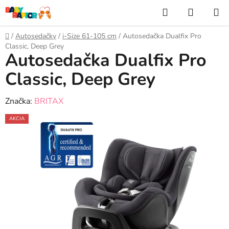
Prejsť
Hľadať
NÁKUP
na
KOŠÍK
obsah
Domov
/
Autosedačky
/
i-Size 61-105 cm
/
Autosedačka Dualfix Pro
Classic, Deep Grey
Autosedačka Dualfix Pro
Classic, Deep Grey
Značka:
BRITAX
AKCIA