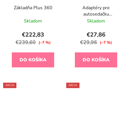
Základňa Plus 360
Adaptéry pre
autosedačku
univerzálnu na kočík
Skladom
Skladom
Dune/Reef
€222,83
€27,86
€239,60
€29,96
(–7 %)
(–7 %)
DO KOŠÍKA
DO KOŠÍKA
AKCIA
AKCIA