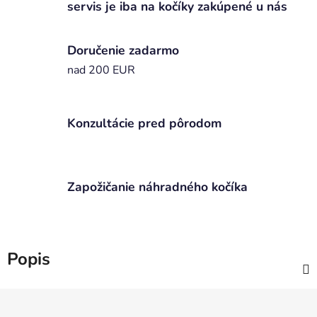
servis je iba na kočíky zakúpené u nás
Doručenie zadarmo
nad 200 EUR
Konzultácie pred pôrodom
Zapožičanie náhradného kočíka
Popis
Z
á