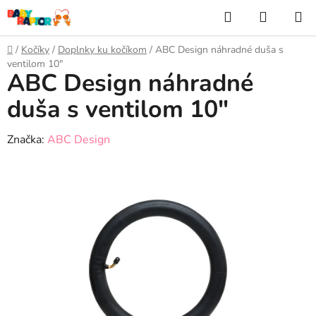
Prejsť
Hľadať
NÁKUP
na
KOŠÍK
obsah
Domov
/
Kočíky
/
Doplnky ku kočíkom
/
ABC Design náhradné duša s
ventilom 10"
ABC Design náhradné
duša s ventilom 10"
Značka:
ABC Design