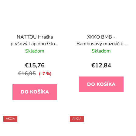
NATTOU Hračka
XKKO BMB -
plyšový Lapidou Glow
Bambusový maznáčik -
staroružová 36 cm, 0
Lavender Aura
Skladom
Skladom
m+
€15,76
€12,84
€16,95
(–7 %)
DO KOŠÍKA
DO KOŠÍKA
AKCIA
AKCIA