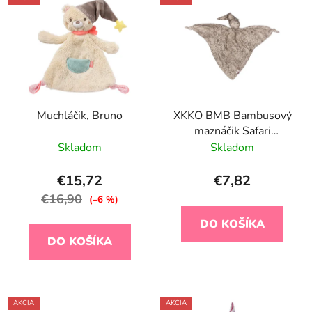
Muchláčik, Bruno
XKKO BMB Bambusový
maznáčik Safari
Atmosphere
Skladom
Skladom
€15,72
€7,82
€16,90
(–6 %)
DO KOŠÍKA
DO KOŠÍKA
AKCIA
AKCIA