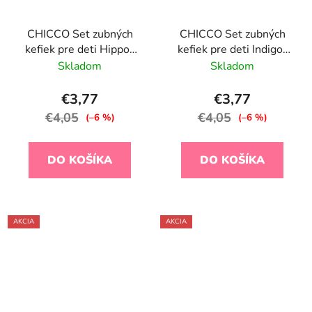
CHICCO Set zubných
CHICCO Set zubných
kefiek pre deti Hippo-
kefiek pre deti Indigo-
Panda 3-6r, 2ks
Mustard 6-36m, 2ks
Skladom
Skladom
€3,77
€3,77
€4,05
€4,05
(–6 %)
(–6 %)
DO KOŠÍKA
DO KOŠÍKA
AKCIA
AKCIA