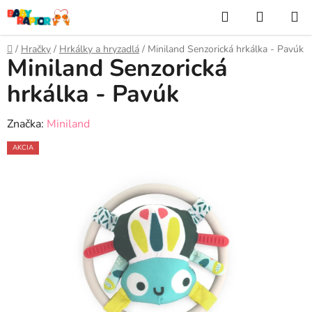
Prejsť
Hľadať
NÁKUP
na
KOŠÍK
obsah
Domov
/
Hračky
/
Hrkálky a hryzadlá
/
Miniland Senzorická hrkálka - Pavúk
Miniland Senzorická
hrkálka - Pavúk
Značka:
Miniland
AKCIA