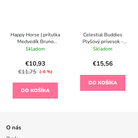
Happy Horse | prítulka
Celestial Buddies
Medvedík Bruno
Plyšový prívesok -
veľkosť: 25 cm
Slnko
Skladom
Skladom
€10,93
€15,56
€11,75
(–6 %)
DO KOŠÍKA
DO KOŠÍKA
Z
á
O nás
p