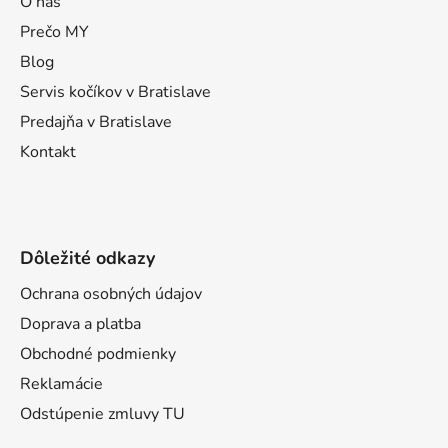
ä
O nás
t
Prečo MY
i
Blog
e
Servis kočíkov v Bratislave
Predajňa v Bratislave
Kontakt
Dôležité odkazy
Ochrana osobných údajov
Doprava a platba
Obchodné podmienky
Reklamácie
Odstúpenie zmluvy TU