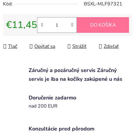
Kód:
BSXL-MLF97321
€11,45
DO KOŠÍKA
Jednotková cena:
Tlač
Opýtať sa
Strážiť
Zdieľať
Záručný a pozáručný servis Záručný
servis je iba na kočíky zakúpené u nás
Doručenie zadarmo
nad 200 EUR
Konzultácie pred pôrodom