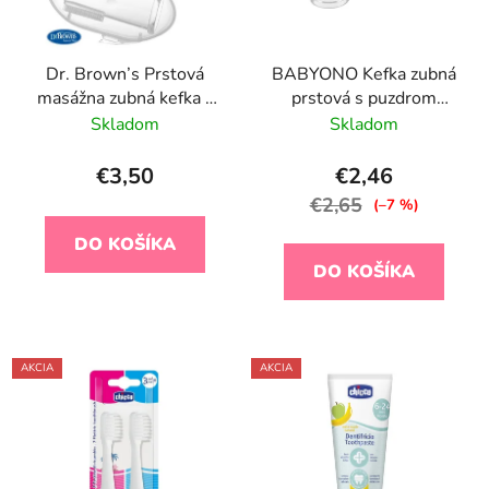
Dr. Brown’s Prstová
BABYONO Kefka zubná
masážna zubná kefka s
prstová s puzdrom
púzdrom
transparentná
Skladom
Skladom
€3,50
€2,46
€2,65
(–7 %)
DO KOŠÍKA
DO KOŠÍKA
AKCIA
AKCIA