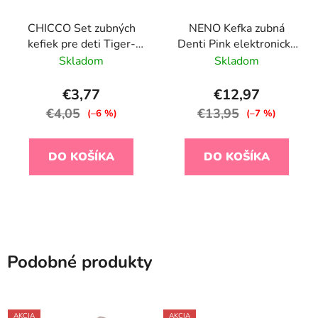
CHICCO Set zubných
NENO Kefka zubná
kefiek pre deti Tiger-
Denti Pink elektronická
Panda 3-6r, 2ks
pre deti 3–36 m s LED
Skladom
Skladom
svetlom a 4
nadstavcami, rúžová
€3,77
€12,97
€4,05
€13,95
(–6 %)
(–7 %)
DO KOŠÍKA
DO KOŠÍKA
Podobné produkty
AKCIA
AKCIA