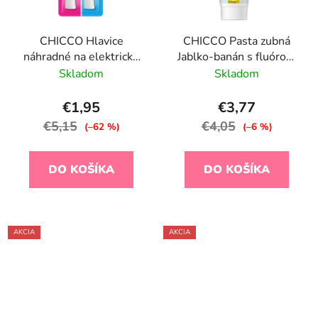
CHICCO Hlavice
CHICCO Pasta zubná
náhradné na elektrickú
Jablko-banán s fluórom
kefku 2ks
50ml, 6-24m
Skladom
Skladom
€1,95
€3,77
€5,15
€4,05
(–62 %)
(–6 %)
DO KOŠÍKA
DO KOŠÍKA
AKCIA
AKCIA