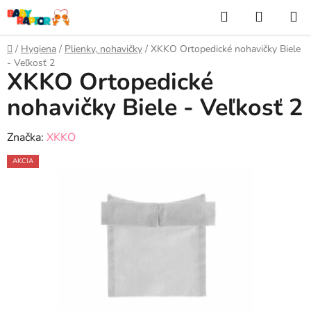
Prejsť
Hľadať
NÁKUP
na
KOŠÍK
obsah
Domov
/
Hygiena
/
Plienky, nohavičky
/
XKKO Ortopedické nohavičky Biele
- Veľkosť 2
XKKO Ortopedické
nohavičky Biele - Veľkosť 2
Značka:
XKKO
AKCIA