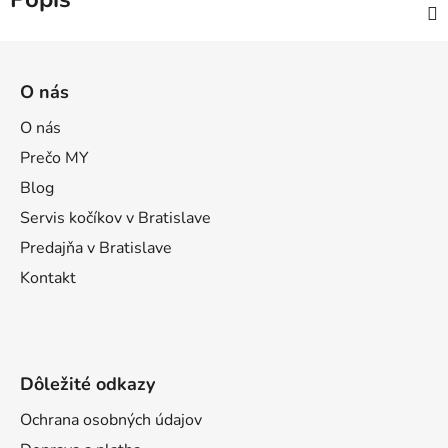
Z
á
O nás
p
ä
O nás
t
Prečo MY
i
Blog
e
Servis kočíkov v Bratislave
Predajňa v Bratislave
Kontakt
Dôležité odkazy
Ochrana osobných údajov