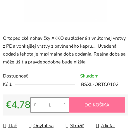
Ortopedické nohavičky XKKO sú zložené z vnútornej vrstvy
z PE a vonkajšej vrstvy z bavlneného kepru.… Uvedená
dodacia lehota je maximálna doba dodania. Reálna doba sa
môže líšiť a pravdepodobne bude nižšia.
Dostupnosť
Skladom
Kód:
BSXL-ORTC0102
€4,78
DO KOŠÍKA
Jednotková cena:
Tlač
Opýtať sa
Strážiť
Zdieľať