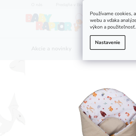
Prejsť
O nás
Predajňa v Bratislave
Servis kočíkov
na
Používame cookies, 
obsah
webu a vďaka analýze
výkon a použiteľnosť.
Nastavenie
Akcie a novinky
Zľavy
Kočíky