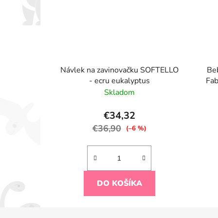
Návlek na zavinovačku SOFTELLO
Be
- ecru eukalyptus
Fab
Skladom
€34,32
€36,90
(–6 %)
DO KOŠÍKA