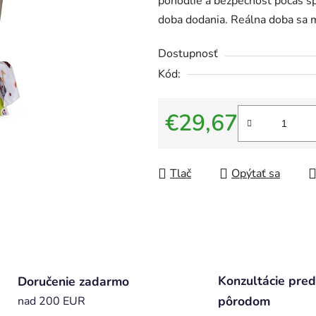
pohodlie a bezpečnosť počas s
doba dodania. Reálna doba sa m
Dostupnosť
Kód:
€29,67
Jednotková cena:
Tlač
Opýtať sa
Konzultácie pred
Doručenie zadarmo
pôrodom
nad 200 EUR