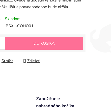
pánku.… Uvedená dodacia lehota je maximálna
ôže líšiť a pravdepodobne bude nižšia.
Skladom
BSXL-COHO01
DO KOŠÍKA
Strážiť
Zdieľať
Zapožičanie
náhradného kočíka