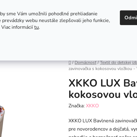
 v Bratislave
Kontakt
aby sme Vám umožnili pohodlné prehliadanie
Odmi
 prevádzky webu neustále zlepšovali jeho funkcie,
 Viac informácií
tu
.
Autosedačky
Hračky
Hygiena
Jedenie a
Domov
/
Domácnosť
/
Textil do detskej iz
zavinovačka s kokosovou vložkou - 
XKKO LUX Bav
kokosovou vlo
Značka:
XKKO
XKKO LUX Bavlnená zavinovačka
pre novorodencov a dojčatá, vy