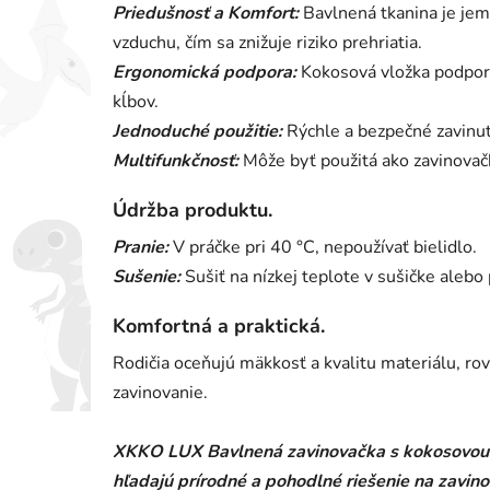
Priedušnosť a Komfort:
Bavlnená tkanina je jemn
vzduchu, čím sa znižuje riziko prehriatia.
Ergonomická podpora:
Kokosová vložka podporu
kĺbov.
Jednoduché použitie:
Rýchle a bezpečné zavinu
Multifunkčnosť:
Môže byť použitá ako zavinovačk
Údržba produktu.
Pranie:
V práčke pri 40 °C, nepoužívať bielidlo.
Sušenie:
Sušiť na nízkej teplote v sušičke alebo
Komfortná a praktická.
Rodičia oceňujú mäkkosť a kvalitu materiálu, ro
zavinovanie.
XKKO LUX Bavlnená zavinovačka s kokosovou vl
hľadajú prírodné a pohodlné riešenie na zavi