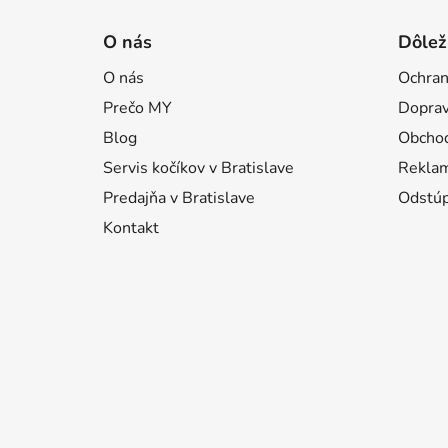
Z
á
O nás
Dôlež
p
O nás
Ochran
ä
Prečo MY
Doprav
t
i
Blog
Obcho
e
Servis kočíkov v Bratislave
Reklam
Predajňa v Bratislave
Odstúp
Kontakt