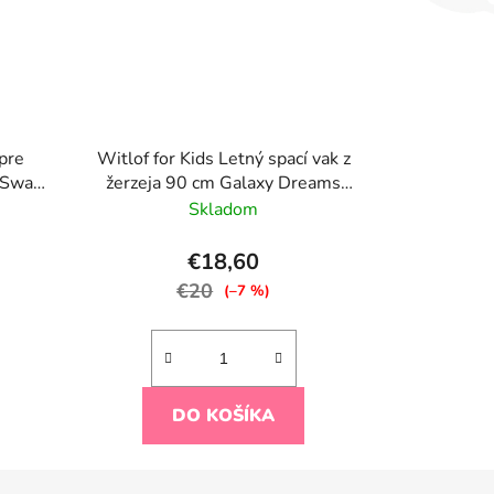
pre
Witlof for Kids Letný spací vak z
 Swan
žerzeja 90 cm Galaxy Dreams
Dark Taupe
Skladom
€18,60
€20
(–7 %)
DO KOŠÍKA