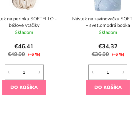
lek na perinku SOFTELLO -
Návlek na zavinovačku SOF
béžové vtáčiky
- svetlomodrá bodka
Skladom
Skladom
€46,41
€34,32
€49,90
€36,90
(–6 %)
(–6 %)
DO KOŠÍKA
DO KOŠÍKA