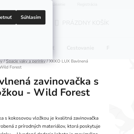
Prihlásenie
Registrácia
etnuť
Súhlasím
PRÁZDNY KOŠÍK
NÁKUPNÝ
KOŠÍK
 pitie
Domácnosť
Cestovanie
Pre mamič
by
/
Spacie vaky a perinky
/
XKKO LUX Bavlnená
Wild Forest
lnená zavinovačka s
žkou - Wild Forest
 s kokosovou vložkou je kvalitná zavinovačka
robená z prírodných materiálov, ktorá poskytuje