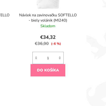
TELLO
Návlek na zavinovačku SOFTELLO
- biely volánik (MI240)
Skladom
€34,32
€36,90
(–6 %)
DO KOŠÍKA