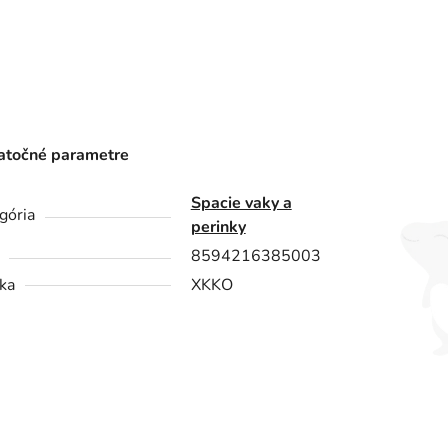
točné parametre
Spacie vaky a
gória
perinky
8594216385003
ka
XKKO