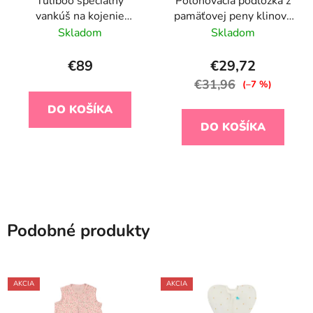
Tuliboo špeciálny
Polohovacia podložka z
vankúš na kojenie
pamäťovej peny klinová
macko
Airknit Grey
Skladom
Skladom
€89
€29,72
€31,96
(–7 %)
DO KOŠÍKA
DO KOŠÍKA
Podobné produkty
AKCIA
AKCIA