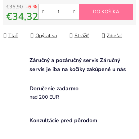
€36,90
–6 %
DO KOŠÍKA
€34,32
Jednotková cena:
Tlač
Opýtať sa
Strážiť
Zdieľať
Záručný a pozáručný servis Záručný
servis je iba na kočíky zakúpené u nás
Doručenie zadarmo
nad 200 EUR
Konzultácie pred pôrodom