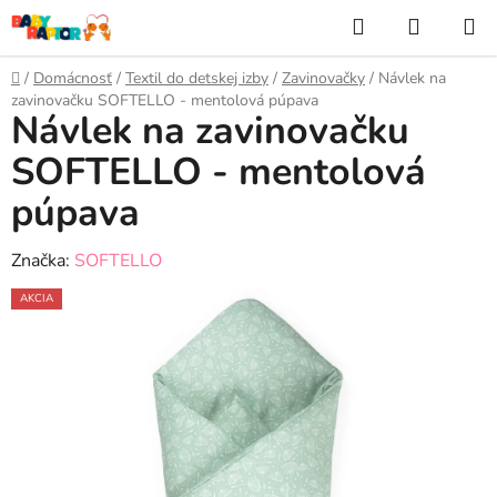
Prejsť
Hľadať
NÁKUP
na
KOŠÍK
obsah
Domov
/
Domácnosť
/
Textil do detskej izby
/
Zavinovačky
/
Návlek na
zavinovačku SOFTELLO - mentolová púpava
Návlek na zavinovačku
SOFTELLO - mentolová
púpava
Značka:
SOFTELLO
AKCIA