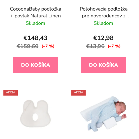
CocoonaBaby podložka
Polohovacia podložka
+ povlak Natural Linen
pre novorodencov z
pamäťovej peny Airknit
Skladom
Skladom
Grey
€148,43
€12,98
€159,60
€13,96
(–7 %)
(–7 %)
DO KOŠÍKA
DO KOŠÍKA
AKCIA
AKCIA