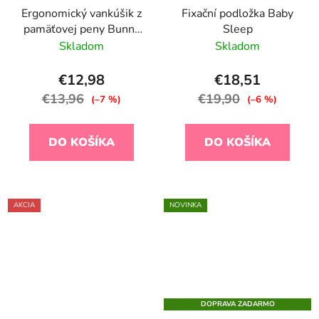
Ergonomický vankúšik z
Fixační podložka Baby
pamäťovej peny Bunny
Sleep
Airknit White
Skladom
Skladom
€12,98
€18,51
€13,96
€19,90
(–7 %)
(–6 %)
DO KOŠÍKA
DO KOŠÍKA
AKCIA
NOVINKA
DOPRAVA ZADARMO