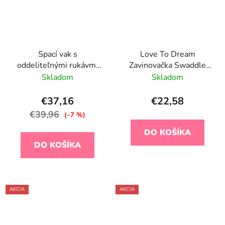
Spací vak s
Love To Dream
oddeliteľnými rukávmi
Zavinovačka Swaddle
70 cm Fairy Floral
UP, veľkosť S,
Skladom
Skladom
olivová/mesiac, ETAPA
1, Extra Warm
€37,16
€22,58
€39,96
(–7 %)
DO KOŠÍKA
DO KOŠÍKA
AKCIA
AKCIA