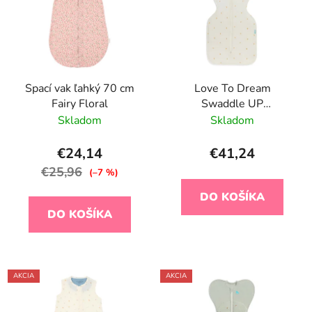
Spací vak ľahký 70 cm
Love To Dream
Fairy Floral
Swaddle UP
Zavinovačka veľ. M
Skladom
Skladom
citróny, FÁZA1, 1 TOG
Bambusová viskóza
€24,14
€41,24
€25,96
(–7 %)
DO KOŠÍKA
DO KOŠÍKA
AKCIA
AKCIA