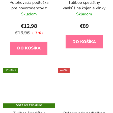
Polohovacia podložka
Tuliboo špeciálny
pre novorodencov z
vankúš na kojenie vlnky
pamäťovej peny Airknit
Skladom
Skladom
White
€12,98
€89
€13,96
(–7 %)
DO KOŠÍKA
DO KOŠÍKA
NOVINKA
AKCIA
DOPRAVA ZADARMO