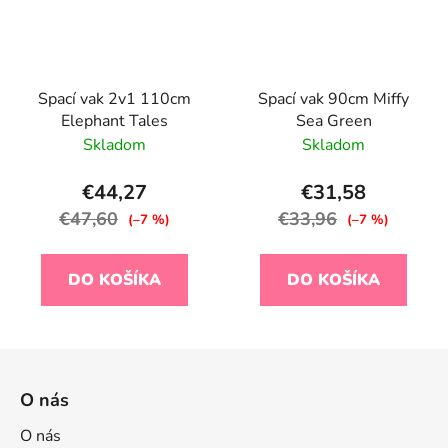
Spací vak 2v1 110cm
Spací vak 90cm Miffy
Elephant Tales
Sea Green
Skladom
Skladom
€44,27
€31,58
€47,60
€33,96
(–7 %)
(–7 %)
DO KOŠÍKA
DO KOŠÍKA
Z
á
O nás
p
ä
O nás