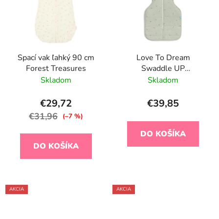
Spací vak ľahký 90 cm
Love To Dream
Forest Treasures
Swaddle UP
Zavinovačka - veľkosť
Skladom
Skladom
XS - olivová/včielky - 1.
FÁZA - 2,5 TOG
€29,72
€39,85
€31,96
(–7 %)
DO KOŠÍKA
DO KOŠÍKA
AKCIA
AKCIA