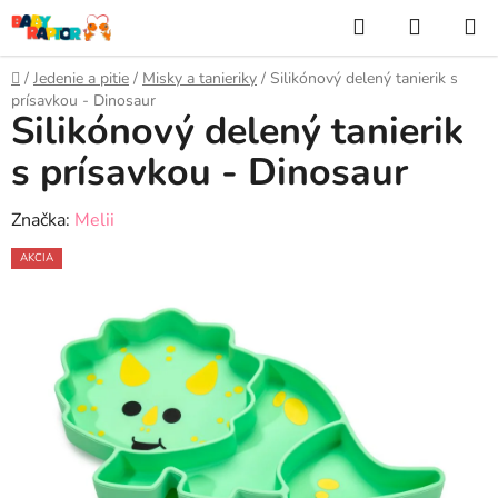
Prejsť
Hľadať
NÁKUP
na
KOŠÍK
obsah
Domov
/
Jedenie a pitie
/
Misky a tanieriky
/
Silikónový delený tanierik s
prísavkou - Dinosaur
Silikónový delený tanierik
s prísavkou - Dinosaur
Značka:
Melii
AKCIA