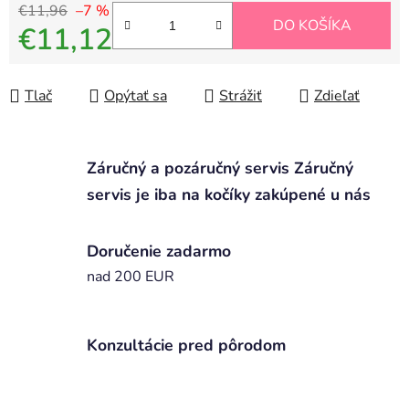
€11,96
–7 %
DO KOŠÍKA
€11,12
Jednotková cena:
Tlač
Opýtať sa
Strážiť
Zdieľať
Záručný a pozáručný servis Záručný
servis je iba na kočíky zakúpené u nás
Doručenie zadarmo
nad 200 EUR
Konzultácie pred pôrodom