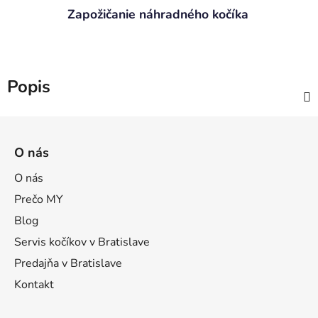
Zapožičanie náhradného kočíka
Popis
Z
á
O nás
p
ä
O nás
t
Prečo MY
i
Blog
e
Servis kočíkov v Bratislave
Predajňa v Bratislave
Kontakt